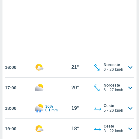
ados com
esmo. Pode
ais
s na nossa
 Cookies
e
u
nto a
omento,
 botão
de cookies
na parte
Noroeste
21°
nossa
16:00
6
-
26
km/h
.
IVAMENTE,
Noroeste
20°
17:00
6
-
27
km/h
as
Oeste
30%
19°
18:00
tes a
0.1 mm
5
-
26
km/h
tar a
Oeste
18°
19:00
de cookies,
3
-
22
km/h
uar a