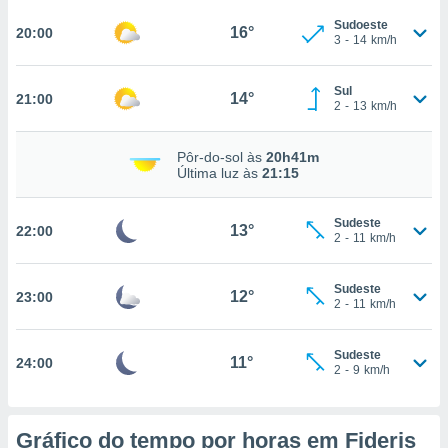
osso site
este caso,
Sudoeste
16°
20:00
3
-
14
km/h
lo de que
talaremos
Sul
14°
21:00
s para
2
-
13
km/h
a navegação
, mas não
Pôr-do-sol às
20h41m
s cookies
Última luz às
21:15
ar o
nto ou
ntar
Sudeste
13°
22:00
 ou
2
-
11
km/h
dos,
Sudeste
ssa
12°
23:00
2
-
11
km/h
ublicidade
ada. Pode
Sudeste
11°
24:00
nstalação de
2
-
9
km/h
ceder ao
ite através
atura,
Gráfico do tempo por horas em Fideris
 botão