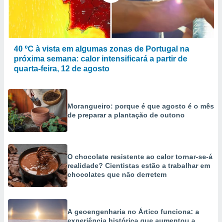
selecionar
a, criar
personalizar
tilizar
40 ºC à vista em algumas zonas de Portugal na
selecionar
próxima semana: calor intensificará a partir de
quarta-feira, 12 de agosto
dos, medir
nho da
, medir o
o dos
Morangueiro: porque é que agosto é o mês
de preparar a plantação de outono
r os
ravés de
s ou
s de dados
O chocolate resistente ao calor tornar-se-á
es fontes,
realidade? Cientistas estão a trabalhar em
 e melhorar
chocolates que não derretem
ilizar dados
ara
conteúdos.
A geoengenharia no Ártico funciona: a
ção
experiência histórica que aumentou a