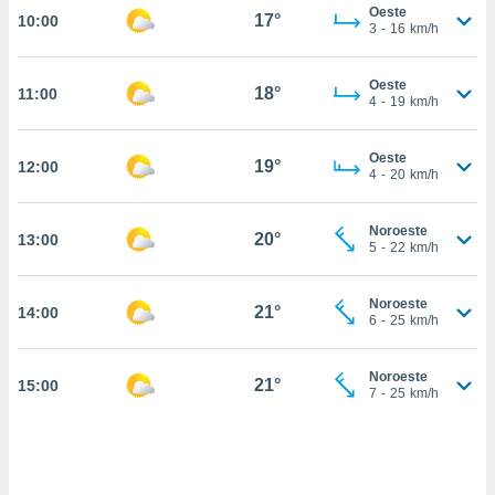
Oeste
17°
10:00
, permite-
3
-
16
km/h
ar a nossa
ara
ACEITAR
Oeste
 fornecer-
18°
11:00
E
4
-
19
km/h
os de alta
CONTINUAR
sem
sto.
Oeste
19°
12:00
CONFIGURAÇÕES
4
-
20
km/h
o botão
ontinuar",
r ao
Noroeste
20°
13:00
5
-
22
km/h
itando a
de todos os
óprios ou
Noroeste
21°
14:00
parceiros,
6
-
25
km/h
rmitem
lisar o
nto no
Noroeste
21°
15:00
7
-
25
km/h
em como
 um perfil
para lhe
licidade e