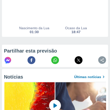
to ou opor-
essamento
m qualquer
ando em “
 ou na
Nascimento da Lua
Ocaso da Lua
 Cookies
01:30
18:47
te.
 nossos
Partilhar esta previsão
s o
o de
e/ou aceder
Notícias
Últimas notícias
ões num
utilizar
ados para
publicidade,
 para
a, utilizar