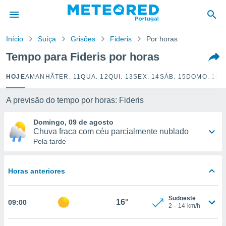
de
Início
Suíça
Grisões
Fideris
Por horas
 da
empo.pt) foi
Tempo para Fideris por horas
or
is para
HOJE
AMANHÃ
TER. 11
QUA. 12
QUI. 13
SEX. 14
SÁB. 15
DOMO. 16
S
e as
 fornecidas
 qualidade.
A previsão do tempo por horas: Fideris
r a este
s das
Domingo, 09 de agosto
opções:
Chuva fraca com céu parcialmente nublado
Pela tarde
ookies e
 forma
Horas anteriores
e digital
da,
Sudoeste
m
16°
09:00
2
-
14
km/h
 recolhidas
cookies ou