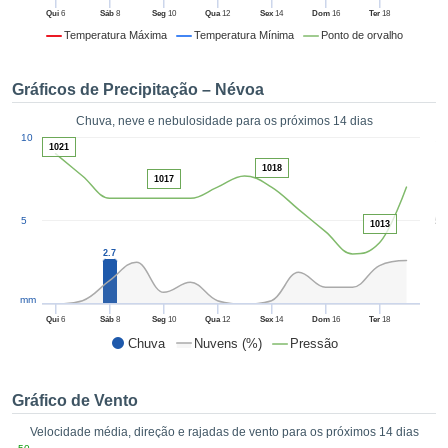
da em
Qui
6
Sáb
8
Seg
10
Qua
12
Sex
14
Dom
16
Ter
18
 recolhidas
Temperatura Máxima
Temperatura Mínima
Ponto de orvalho
 cookies ou
logias
s, permite-
Gráficos de Precipitação – Névoa
iar a nossa
de para
Chuva, neve e nebulosidade para os próximos 14 dias
ACEITAR
1
a fornecer-
10
E
1021
dos de alta
CONTINUAR
1018
ade sem
1017
r custo.
CONFIGURAÇÕES
5
5
 no botão
1013
continuar",
2.7
eder ao
ceitando a
mm
de todos os
róprios ou
Qui
6
Sáb
8
Seg
10
Qua
12
Sex
14
Dom
16
Ter
18
 parceiros,
Chuva
Nuvens (%)
Pressão
permitem
analisar o
mento no
Gráfico de Vento
 bem como
Velocidade média, direção e rajadas de vento para os próximos 14 dias
r um perfil