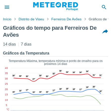
Início
Distrito de Viseu
Ferreiros De Avões
Gráficos de t
o de
Gráficos do tempo para Ferreiros De
cidade
Avões
eúdo da
empo.pt) foi
14 dias
7 dias
ado por
nais para
Gráficos da Temperatura
r que as
 fornecidas
Temperatura Máxima, temperatura mínima e ponto de orvalho para os
 qualidade.
próximos 14 dias
er a este
40
35°
34°
avés das
34°
34°
34°
35
32°
31°
31°
30°
30°
30°
s opções:
30°
30°
30
27°
25
cookies e
20°
19°
18°
20
18°
18°
17°
17°
17°
de forma
16°
16°
15°
15°
15°
15°
15
uita
10
ade digital
5
lizada,
°C