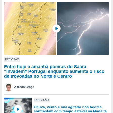
para lhe
licidade e
ados com
esmo. Pode
ais
s na nossa
 Cookies
e
u
nto a
omento,
 botão
de cookies
PREVISÃO
na parte
Entre hoje e amanhã poeiras do Saara
nossa
“invadem” Portugal enquanto aumenta o risco
.
de trovoadas no Norte e Centro
IVAMENTE,
Alfredo Graça
as
PREVISÃO
tes a
Chuva, vento e mar agitado nos Açores
contrastam com tempo estável na Madeira