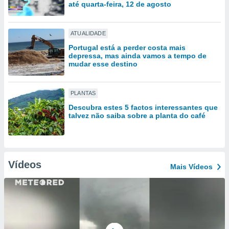
tar a
até quarta-feira, 12 de agosto
de cookies,
uar a
osso site
ATUALIDADE
este caso,
Portugal está a perder costa mais
lo de que
depressa, mas ainda vamos a tempo de
talaremos
mudar esse destino
s para
a navegação
PLANTAS
, mas não
Descubra estes 5 factos interessantes que
s cookies
talvez não saiba sobre a planta do café
ar o
nto ou
ntar
 ou
Vídeos
Mais Vídeos
dos,
ssa
ublicidade
ada. Pode
nstalação de
ceder ao