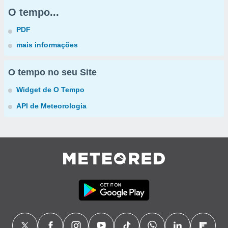
O tempo...
PDF
mais informações
O tempo no seu Site
Widget de O Tempo
API de Meteorologia