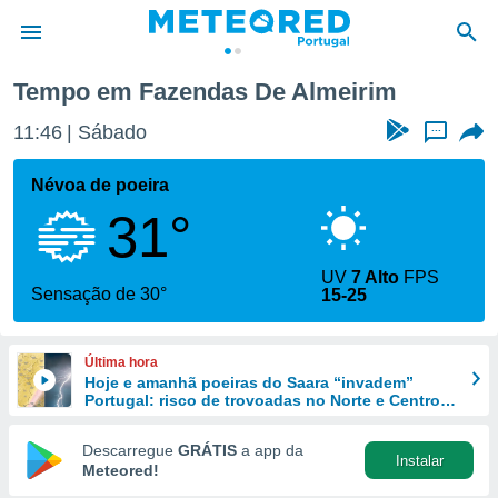
Tempo em Fazendas De Almeirim
de
11:46
Sábado
...
 da
empo.pt) foi
Névoa de poeira
or
31°
is para
e as
 fornecidas
UV
7 Alto
FPS
 qualidade.
Sensação de 30°
15-25
r a este
s das
opções:
Última hora
Hoje e amanhã poeiras do Saara “invadem”
ookies e
Portugal: risco de trovoadas no Norte e Centro
 forma
aumenta
Descarregue
GRÁTIS
a app da
Instalar
e digital
Meteored!
da,