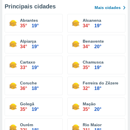
Principais cidades
Mais cidades
Abrantes
Alcanena
35°
19°
34°
19°
Alpiarça
Benavente
34°
19°
34°
20°
Cartaxo
Chamusca
33°
19°
35°
19°
Coruche
Ferreira do Zêzere
36°
18°
32°
18°
Golegã
Mação
35°
19°
35°
20°
Ourém
Rio Maior