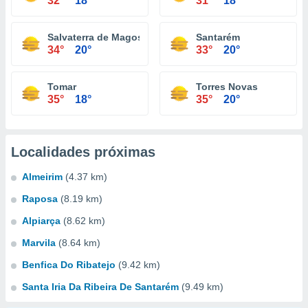
32°
18°
31°
18°
Salvaterra de Magos
Santarém
34°
20°
33°
20°
Tomar
Torres Novas
35°
18°
35°
20°
Localidades próximas
Almeirim
(4.37 km)
Raposa
(8.19 km)
Alpiarça
(8.62 km)
Marvila
(8.64 km)
Benfica Do Ribatejo
(9.42 km)
Santa Iria Da Ribeira De Santarém
(9.49 km)