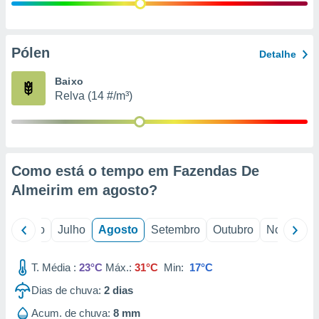
conteúdos.
ção
Pólen
Detalhe
ão através
de
Baixo
,
Relva (14 #/m³)
 e
dos,
publicidade
s, estudos
Como está o tempo em Fazendas De
a e
mento de
Almeirim em
agosto
?
ossos 1199
o
Junho
Julho
Agosto
Setembro
Outubro
Novembro
eiros
T. Média :
23°C
Máx.:
31°C
Min:
17°C
Dias de chuva:
2
dias
Acum. de chuva:
8 mm