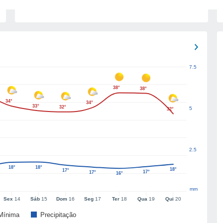
7.5
38°
38°
34°
34°
33°
32°
5
32°
2.5
18°
18°
18°
17°
17°
17°
16°
mm
Sex
14
Sáb
15
Dom
16
Seg
17
Ter
18
Qua
19
Qui
20
Mínima
Precipitação