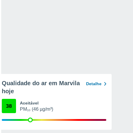
Qualidade do ar em Marvila
Detalhe
hoje
Aceitável
38
PM₁₀ (46 µg/m³)