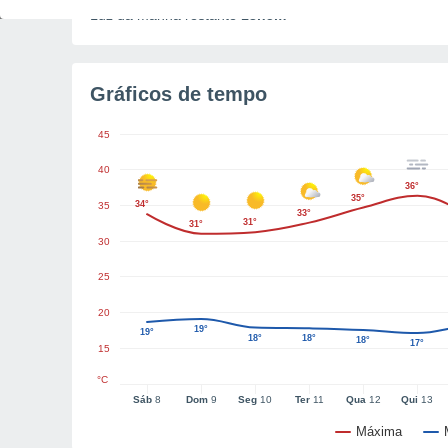
Luz da manhã restante
13h5m
Gráficos de tempo
45
40
36°
35°
34°
35
33°
31°
31°
30
25
20
19°
19°
18°
18°
18°
17°
15
°C
Sáb
8
Dom
9
Seg
10
Ter
11
Qua
12
Qui
13
Máxima