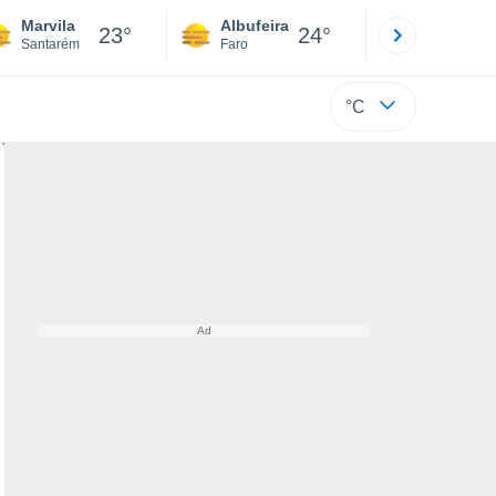
Marvila
Albufeira
Lisboa
23°
24°
Santarém
Faro
Lisboa
°C