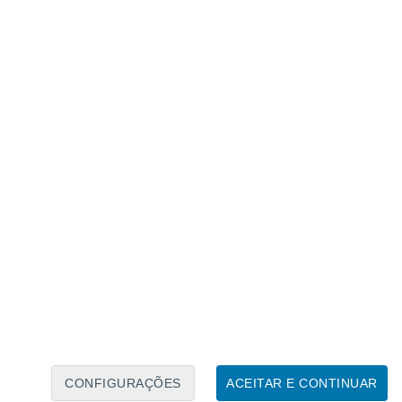
Calendário Lunar
Seg
Ter
Qua
Qui
Sex
Sáb
Domo
8
9
10
11
12
13
14
15
16
17
18
19
20
21
CONFIGURAÇÕES
ACEITAR E CONTINUAR