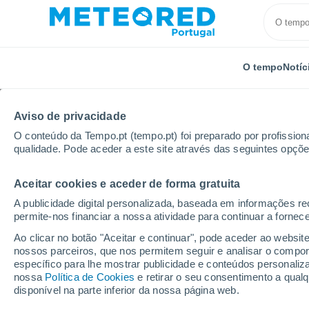
O tempo
Notíc
Aviso de privacidade
O conteúdo da Tempo.pt (tempo.pt) foi preparado por profissiona
qualidade. Pode aceder a este site através das seguintes opçõe
Aceitar cookies e aceder de forma gratuita
Início
Distrito de Santarém
Marvila
A publicidade digital personalizada, baseada em informações r
permite-nos financiar a nossa atividade para continuar a fornec
Tempo em Marvila
Ao clicar no botão "Aceitar e continuar", pode aceder ao websit
nossos parceiros, que nos permitem seguir e analisar o compo
08:03
Sábado
específico para lhe mostrar publicidade e conteúdos persona
nossa
Política de Cookies
e retirar o seu consentimento a qua
disponível na parte inferior da nossa página web.
Névoa de poeira