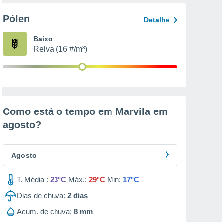
Pólen
Detalhe
Baixo
Relva (16 #/m³)
Como está o tempo em Marvila em
agosto
?
Agosto
T. Média :
23°C
Máx.:
29°C
Min:
17°C
Dias de chuva:
2
dias
Acum. de chuva:
8 mm