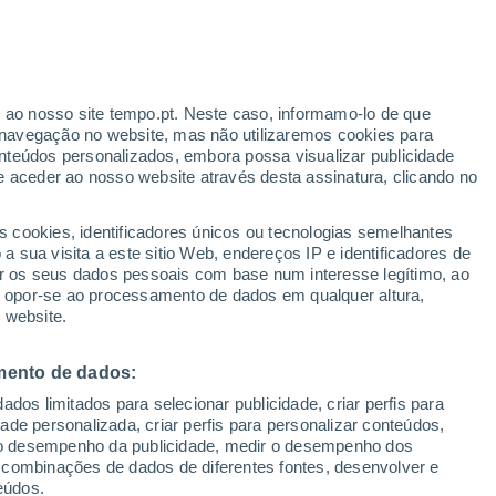
r ao nosso site tempo.pt. Neste caso, informamo-lo de que
h
navegação no website, mas não utilizaremos cookies para
nteúdos personalizados, embora possa visualizar publicidade
e aceder ao nosso website através desta assinatura, clicando no
s cookies, identificadores únicos ou tecnologias semelhantes
o
 sua visita a este sitio Web, endereços IP e identificadores de
r os seus dados pessoais com base num interesse legítimo, ao
adar de Chuva
Satélites
Modelos
ou opor-se ao processamento de dados em qualquer altura,
 website.
mento de dados:
Terça
Quarta
Quinta
Sexta
dos limitados para selecionar publicidade, criar perfis para
11 Ago.
12 Ago.
13 Ago.
14 Ago.
idade personalizada, criar perfis para personalizar conteúdos,
ir o desempenho da publicidade, medir o desempenho dos
 combinações de dados de diferentes fontes, desenvolver e
eúdos.