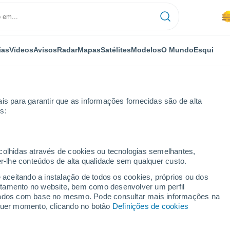
ias
Vídeos
Avisos
Radar
Mapas
Satélites
Modelos
O Mundo
Esqui
is para garantir que as informações fornecidas são de alta
s:
ecolhidas através de cookies ou tecnologias semelhantes,
er-lhe conteúdos de alta qualidade sem qualquer custo.
e aceitando a instalação de todos os cookies, próprios ou dos
rtamento no website, bem como desenvolver um perfil
...
lizados com base no mesmo. Pode consultar mais informações na
lquer momento, clicando no botão
Definições de cookies
Por horas
Névoa de poeira nas próximas
horas