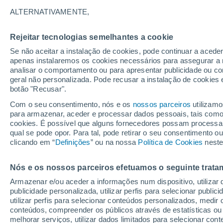
21°
ALTERNATIVAMENTE,
Rejeitar tecnologias semelhantes a cookie
Noroeste
Se não aceitar a instalação de cookies, pode continuar a acede
Sensação de 21°
8
-
19 km/
apenas instalaremos os cookies necessários para assegurar a 
analisar o comportamento ou para apresentar publicidade ou co
geral não personalizada. Pode recusar a instalação de cookies 
botão "Recusar".
Última hora
Hoje e amanhã poeiras do Saara “invadem”
Com o seu consentimento, nós e os
nossos parceiros
utilizamo
Portugal: risco de trovoadas no Norte e Centr
para armazenar, aceder e processar dados pessoais, tais como a
aumenta
cookies. É possível que alguns fornecedores possam processa
O Tempo 1 - 7 Dias
Atualidade
Mapas de chuva
R
qual se pode opor. Para tal, pode retirar o seu consentimento 
clicando em “
Definições
” ou na nossa
Política de Cookies
neste
Nós e os nossos parceiros efetuamos o seguinte trata
Amanhã
Segunda
Hoje
Armazenar e/ou aceder a informações num dispositivo, utilizar da
9 Ago.
10 Ago.
8 Ago.
publicidade personalizada, utilizar perfis para selecionar public
utilizar perfis para selecionar conteúdos personalizados, med
conteúdos, compreender os públicos através de estatísticas ou
melhorar serviços, utilizar dados limitados para selecionar cont