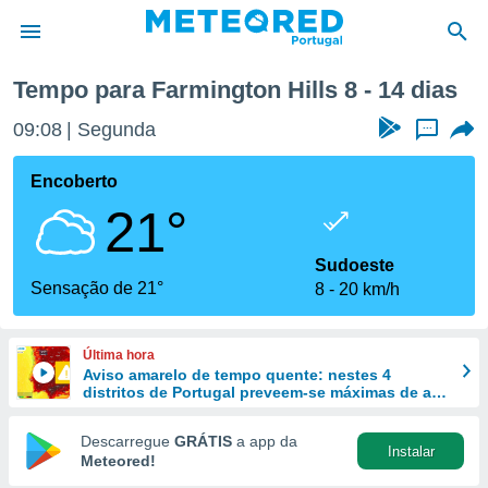
Próxima semana
Tempo para Farmington Hills 8 - 14 dias
de
09:08
Segunda
...
 da
empo.pt) foi
Encoberto
or
21°
is para
e as
 fornecidas
Sudoeste
 qualidade.
Sensação de 21°
8
20 km/h
r a este
s das
opções:
Última hora
Aviso amarelo de tempo quente: nestes 4
ookies e
distritos de Portugal preveem-se máximas de até
 forma
40 ºC
Descarregue
GRÁTIS
a app da
Instalar
e digital
Meteored!
da,