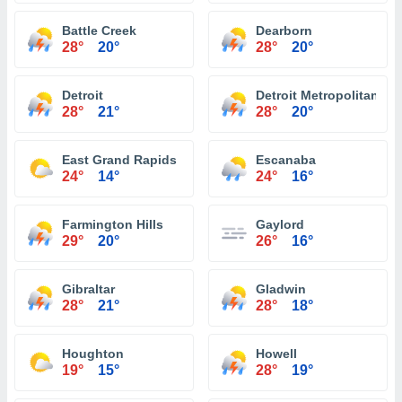
Battle Creek
Dearborn
28°
20°
28°
20°
Detroit
Detroit Metropolitan Wa
28°
21°
28°
20°
East Grand Rapids
Escanaba
24°
14°
24°
16°
Farmington Hills
Gaylord
29°
20°
26°
16°
Gibraltar
Gladwin
28°
21°
28°
18°
Houghton
Howell
19°
15°
28°
19°