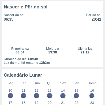
 para
Nascer e Pôr do sol
a, utilizar
Nascer do sol
Pôr do sol
selecionar
06:35
20:41
a, criar
personalizar
tilizar
selecionar
dos, medir
Primeira luz
Meio-dia
Última luz
nho da
06:04
13:38
21:12
, medir o
Duração do dia
14h6m
o dos
Luz da manhã restante
12h3m
r os
ravés de
Calendário Lunar
s ou
Seg
Ter
Qua
Qui
Sex
Sáb
Domo
s de dados
es fontes,
10
11
12
13
14
15
16
 e melhorar
ilizar dados
ara
17
18
19
20
21
22
23