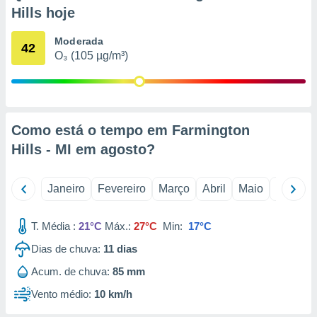
o qual se
Hills hoje
ara tal,
 o seu
Moderada
42
to ou opor-
O₃ (105 µg/m³)
essamento
m qualquer
ando em “
 ou na
Como está o tempo em Farmington
 Cookies
te.
Hills - MI em
agosto
?
 nossos
Janeiro
Fevereiro
Março
Abril
Maio
Junho
s o
T. Média :
21°C
Máx.:
27°C
Min:
17°C
o de
Dias de chuva:
11
dias
e/ou aceder
Acum. de chuva:
85 mm
ões num
utilizar
Vento médio:
10 km/h
ados para
publicidade,