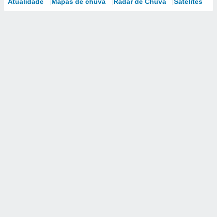
Atualidade
Mapas de chuva
Radar de Chuva
Satélites
M