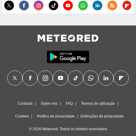
ão através
de
,
 e
dos,
publicidade
s, estudos
a e
mento de
ossos 1199
eiros
Contacto
Sobre nós
FAQ
Termos de utilização
Cookies
Política de privacidade
Definições de privacidade
© 2026 Meteored. Todos os direitos reservados