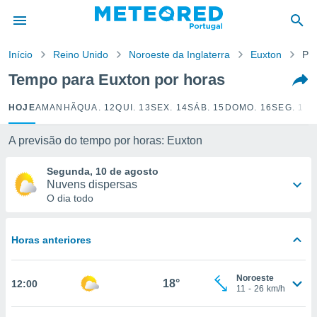
de
Início
Reino Unido
Noroeste da Inglaterra
Euxton
Por
 da
empo.pt) foi
Tempo para Euxton por horas
or
is para
HOJE
AMANHÃ
QUA. 12
QUI. 13
SEX. 14
SÁB. 15
DOMO. 16
SEG. 17
T
e as
 fornecidas
 qualidade.
A previsão do tempo por horas: Euxton
r a este
s das
Segunda, 10 de agosto
opções:
Nuvens dispersas
O dia todo
ookies e
 forma
Horas anteriores
e digital
da,
Noroeste
m
18°
12:00
11
-
26
km/h
 recolhidas
cookies ou