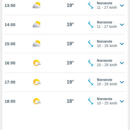
Noroeste
19°
13:00
, permite-
11
-
27
km/h
ar a nossa
ara
ACEITAR
Noroeste
 fornecer-
19°
14:00
E
11
-
27
km/h
os de alta
CONTINUAR
sem
sto.
Noroeste
19°
15:00
CONFIGURAÇÕES
10
-
26
km/h
o botão
ontinuar",
r ao
Noroeste
19°
16:00
10
-
26
km/h
itando a
de todos os
óprios ou
Noroeste
19°
17:00
parceiros,
10
-
26
km/h
rmitem
lisar o
nto no
Noroeste
18°
18:00
10
-
25
km/h
em como
 um perfil
para lhe
licidade e