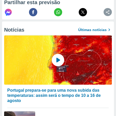
Partilhar esta previsão
to ou opor-
essamento
m qualquer
ando em “
 ou na
Notícias
Últimas notícias
 Cookies
te.
 nossos
s o
o de
e/ou aceder
ões num
utilizar
Portugal prepara-se para uma nova subida das
ados para
temperaturas: assim será o tempo de 10 a 16 de
publicidade,
agosto
 para
a, utilizar