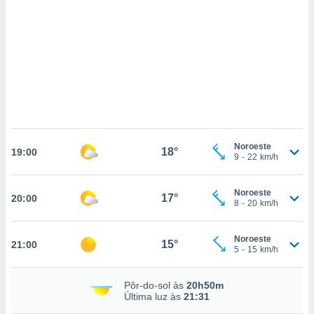
ados com
esmo. Pode
ais
s na nossa
 Cookies
e
u
nto a
omento,
 botão
de cookies
na parte
Noroeste
18°
nossa
19:00
9
-
22
km/h
.
IVAMENTE,
Noroeste
17°
20:00
8
-
20
km/h
as
Noroeste
15°
21:00
tes a
5
-
15
km/h
tar a
Pôr-do-sol às
20h50m
de cookies,
Última luz às
21:31
uar a