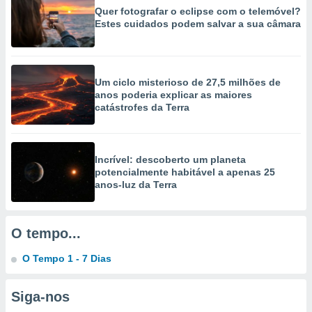
selecionar
Quer fotografar o eclipse com o telemóvel?
Estes cuidados podem salvar a sua câmara
a, criar
personalizar
tilizar
selecionar
Um ciclo misterioso de 27,5 milhões de
anos poderia explicar as maiores
dos, medir
catástrofes da Terra
nho da
, medir o
o dos
Incrível: descoberto um planeta
r os
potencialmente habitável a apenas 25
ravés de
anos-luz da Terra
s ou
s de dados
es fontes,
O tempo...
 e melhorar
ilizar dados
O Tempo 1 - 7 Dias
ara
conteúdos.
Siga-nos
ção