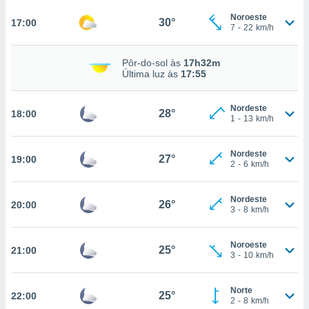
Noroeste
30°
17:00
7
-
22
km/h
nto, nós e
arceiros
Pôr-do-sol às
17h32m
cookies,
Última luz às
17:55
ores únicos
ias
Nordeste
s para
28°
18:00
1
-
13
km/h
 aceder e
dados
ais como a
Nordeste
27°
19:00
 este sitio
2
-
6
km/h
eços IP e
ores de
Nordeste
possível
26°
20:00
3
-
8
km/h
es possam
os seus
Noroeste
25°
21:00
oais com
3
-
10
km/h
nteresse
o qual se
Norte
ara tal,
25°
22:00
2
-
8
km/h
 o seu