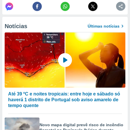
ão através
de
,
Notícias
 e
Últimas notícias
dos,
publicidade
s, estudos
a e
mento de
ossos 1199
eiros
Até 39 ºC e noites tropicais: entre hoje e sábado só
haverá 1 distrito de Portugal sob aviso amarelo de
tempo quente
Novo mapa digital prevê risco de incêndio