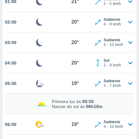
21°
01:00
2
-
5
km/h
, permite-
ar a nossa
ara
Sudoeste
20°
02:00
ACEITAR
4
-
9
km/h
 fornecer-
E
os de alta
CONTINUAR
sem
Sudoeste
20°
03:00
sto.
4
-
10
km/h
CONFIGURAÇÕES
o botão
ontinuar",
Sul
20°
04:00
r ao
2
-
9
km/h
itando a
de todos os
Sudoeste
óprios ou
19°
05:00
3
-
7
km/h
parceiros,
rmitem
lisar o
Primeira luz às
05:55
nto no
Nascer do sol às
06h18m
em como
 um perfil
Sudoeste
para lhe
19°
06:00
4
-
10
km/h
licidade e