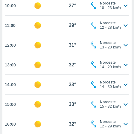
osso site
Noroeste
27°
10:00
este caso,
10
-
23
km/h
lo de que
talaremos
Noroeste
29°
11:00
12
-
28
km/h
s para
a navegação
, mas não
Noroeste
31°
12:00
s cookies
13
-
28
km/h
ar o
nto ou
Noroeste
ntar
32°
13:00
14
-
29
km/h
 ou
dos,
Noroeste
33°
14:00
14
-
30
km/h
ssa
ublicidade
Noroeste
33°
ada. Pode
15:00
15
-
32
km/h
nstalação de
ceder ao
ite através
Noroeste
32°
16:00
12
-
29
km/h
atura,
 botão