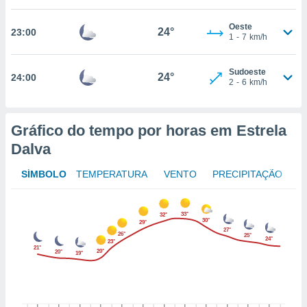
to ou opor-
essamento
Oeste
24°
23:00
m qualquer
1
-
7
km/h
ando em “
 ou na
Sudoeste
24°
24:00
2
-
6
km/h
 Cookies
te.
Gráfico do tempo por horas em Estrela
 nossos
Dalva
s o
SÍMBOLO
TEMPERATURA
VENTO
PRECIPITAÇÃO
o de
e/ou aceder
33°
32°
30°
29°
ões num
27°
26°
25°
utilizar
24°
23°
21°
ados para
20°
20°
19°
publicidade,
 para
a, utilizar