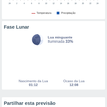
selecionar
24
2
4
6
8
10
12
14
16
18
20
22
24
a, criar
Temperatura
Precipitação
personalizar
tilizar
selecionar
Fase Lunar
dos, medir
Lua minguante
nho da
Iluminada
33%
, medir o
o dos
r os
ravés de
s ou
s de dados
es fontes,
 e melhorar
Nascimento da Lua
Ocaso da Lua
ilizar dados
01:12
12:08
ara
conteúdos.
Partilhar esta previsão
ção