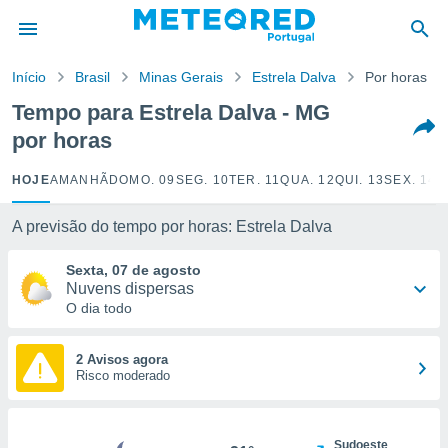
de
Início
Brasil
Minas Gerais
Estrela Dalva
Por horas
 da
empo.pt) foi
Tempo para Estrela Dalva - MG
or
por horas
is para
e as
 fornecidas
HOJE
AMANHÃ
DOMO. 09
SEG. 10
TER. 11
QUA. 12
QUI. 13
SEX. 14
S
 qualidade.
r a este
A previsão do tempo por horas: Estrela Dalva
s das
opções:
Sexta, 07 de agosto
Nuvens dispersas
ookies e
O dia todo
 forma
e digital
2 Avisos agora
Risco moderado
da,
m
 recolhidas
cookies ou
Sudoeste