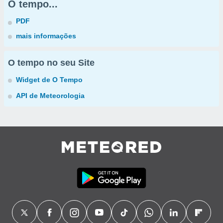
O tempo...
PDF
mais informações
O tempo no seu Site
Widget de O Tempo
API de Meteorologia