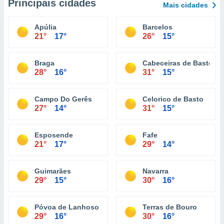
Principais cidades
Mais cidades
Apúlia
Barcelos
21°
17°
26°
15°
Braga
Cabeceiras de Basto
28°
16°
31°
15°
Campo Do Gerês
Celorico de Basto
27°
14°
31°
15°
Esposende
Fafe
21°
17°
29°
14°
Guimarães
Navarra
29°
15°
30°
16°
Póvoa de Lanhoso
Terras de Bouro
29°
16°
30°
16°