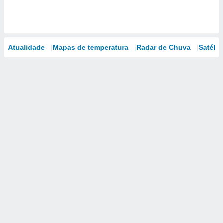
Atualidade
Mapas de temperatura
Radar de Chuva
Satélit