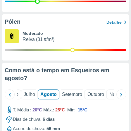
conteúdos.
ção
Pólen
Detalhe
ão através
de
Moderado
,
Relva (31 #/m³)
 e
dos,
publicidade
s, estudos
Como está o tempo em Esqueiros em
a e
mento de
agosto
?
ossos 1199
o
Junho
Julho
Agosto
Setembro
Outubro
Novembro
eiros
T. Média :
20°C
Máx.:
25°C
Min:
15°C
Dias de chuva:
6
dias
Acum. de chuva:
56 mm