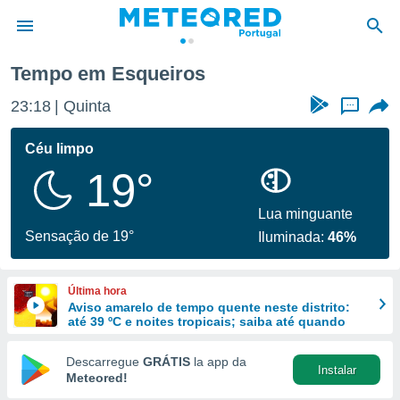
Tempo em Esqueiros
de
23:18
Quinta
...
 da
empo.pt) foi
Céu limpo
or
19°
is para
e as
 fornecidas
Lua minguante
 qualidade.
Sensação de 19°
Iluminada:
46%
r a este
s das
opções:
Última hora
Aviso amarelo de tempo quente neste distrito:
ookies e
até 39 ºC e noites tropicais; saiba até quando
 forma
Descarregue
GRÁTIS
la app da
Instalar
e digital
Meteored!
da,