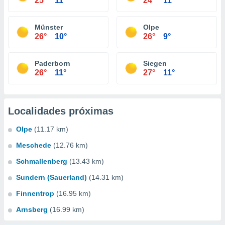
25°
11°
24°
11°
Münster
Olpe
26°
10°
26°
9°
Paderborn
Siegen
26°
11°
27°
11°
Localidades próximas
Olpe
(11.17 km)
Meschede
(12.76 km)
Schmallenberg
(13.43 km)
Sundern (Sauerland)
(14.31 km)
Finnentrop
(16.95 km)
Arnsberg
(16.99 km)