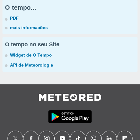
O tempo...
PDF
mais informações
O tempo no seu Site
Widget de O Tempo
API de Meteorologia