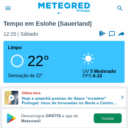
rland)
Tempo em Eslohe (Sauerland)
de
12:25
Sábado
...
 da
empo.pt) foi
Limpo
or
22°
is para
e as
 fornecidas
UV
5 Moderado
 qualidade.
Sensação de 22°
FPS
6-10
r a este
s das
opções:
Última hora
Hoje e amanhã poeiras do Saara “invadem”
ookies e
Portugal: risco de trovoadas no Norte e Centro
 forma
aumenta
Descarregue
GRÁTIS
a app da
Instalar
e digital
Meteored!
da,