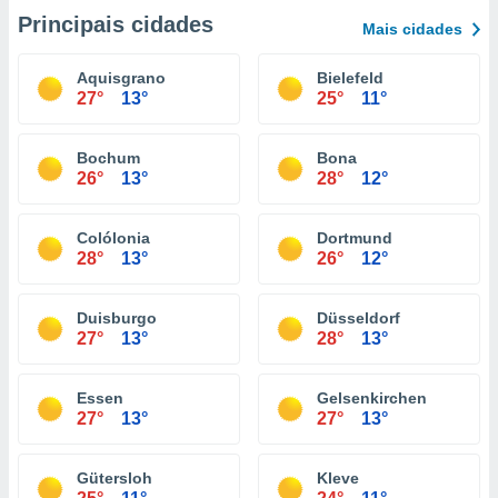
Principais cidades
Mais cidades
Aquisgrano
Bielefeld
27°
13°
25°
11°
Bochum
Bona
26°
13°
28°
12°
Colólonia
Dortmund
28°
13°
26°
12°
Duisburgo
Düsseldorf
27°
13°
28°
13°
Essen
Gelsenkirchen
27°
13°
27°
13°
Gütersloh
Kleve