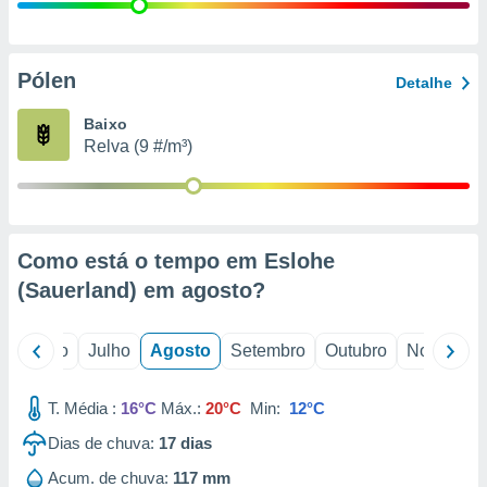
conteúdos.
ção
Pólen
Detalhe
ão através
de
Baixo
,
Relva (9 #/m³)
 e
dos,
publicidade
s, estudos
Como está o tempo em Eslohe
a e
mento de
(Sauerland) em
agosto
?
ossos 1199
o
Junho
Julho
Agosto
Setembro
Outubro
Novembro
eiros
T. Média :
16°C
Máx.:
20°C
Min:
12°C
Dias de chuva:
17
dias
Acum. de chuva:
117 mm