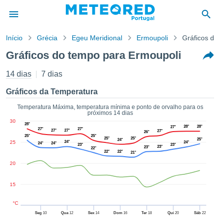
Início
Grécia
Egeu Meridional
Ermoupoli
Gráficos de
o de
Gráficos do tempo para Ermoupoli
cidade
eúdo da
14 dias
7 dias
empo.pt) foi
ado por
Gráficos da Temperatura
nais para
r que as
Temperatura Máxima, temperatura mínima e ponto de orvalho para os
próximos 14 dias
 fornecidas
30
 qualidade.
28°
28°
28°
27°
27°
27°
27°
27°
27°
26°
er a este
25°
25°
25°
25°
25°
24°
25
24°
avés das
24°
24°
24°
23°
23°
23°
23°
22°
s opções:
22°
22°
21°
20
cookies e
de forma
15
uita
ade digital
°C
lizada,
Seg
10
Qua
12
Sex
14
Dom
16
Ter
18
Qui
20
Sáb
22