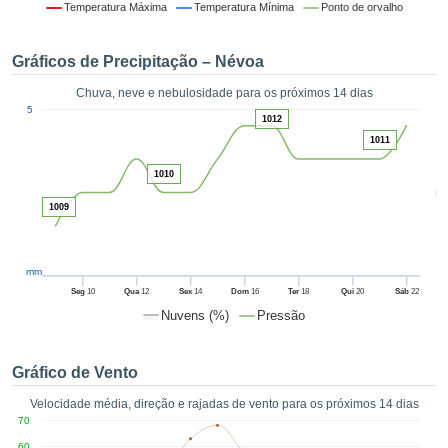
da em
Temperatura Máxima
Temperatura Mínima
Ponto de orvalho
 recolhidas
 cookies ou
Gráficos de Precipitação – Névoa
logias
s, permite-
Chuva, neve e nebulosidade para os próximos 14 dias
iar a nossa
1
5
de para
1012
ACEITAR
a fornecer-
1011
E
dos de alta
CONTINUAR
ade sem
1010
5
r custo.
1009
CONFIGURAÇÕES
 no botão
continuar",
eder ao
mm
ceitando a
Seg
10
Qua
12
Sex
14
Dom
16
Ter
18
Qui
20
Sáb
22
de todos os
Nuvens (%)
Pressão
róprios ou
 parceiros,
permitem
Gráfico de Vento
analisar o
mento no
Velocidade média, direção e rajadas de vento para os próximos 14 dias
 bem como
70
r um perfil
60