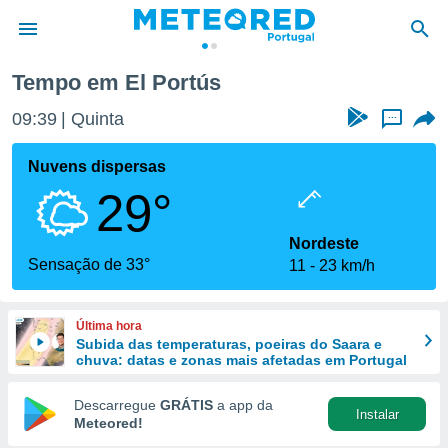
Tempo em El Portús
de
09:39
Quinta
...
 da
empo.pt) foi
Nuvens dispersas
or
29°
is para
e as
 fornecidas
Nordeste
 qualidade.
Sensação de 33°
11
23 km/h
r a este
s das
opções:
Última hora
Subida das temperaturas, poeiras do Saara e
ookies e
chuva: datas e zonas mais afetadas em Portugal
 forma
Descarregue
GRÁTIS
a app da
Instalar
e digital
Meteored!
da,