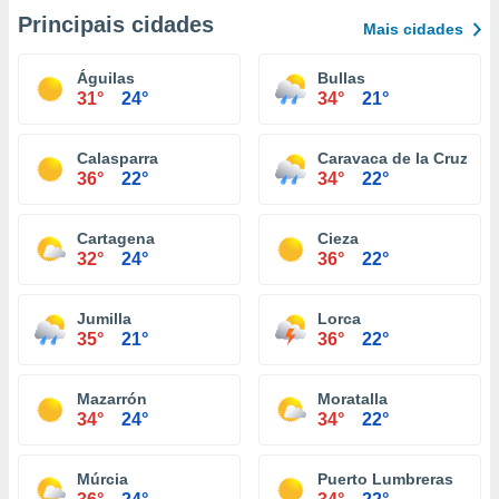
Principais cidades
Mais cidades
Águilas
Bullas
31°
24°
34°
21°
Calasparra
Caravaca de la Cruz
36°
22°
34°
22°
Cartagena
Cieza
32°
24°
36°
22°
Jumilla
Lorca
35°
21°
36°
22°
Mazarrón
Moratalla
34°
24°
34°
22°
Múrcia
Puerto Lumbreras