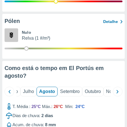
conteúdos.
ção
Pólen
Detalhe
ão através
de
Nulo
,
Relva (1 #/m³)
 e
dos,
publicidade
s, estudos
Como está o tempo em El Portús em
a e
mento de
agosto
?
ossos 1199
o
Junho
Julho
Agosto
Setembro
Outubro
Novembro
eiros
T. Média :
25°C
Máx.:
26°C
Min:
24°C
Dias de chuva:
2
dias
Acum. de chuva:
8 mm