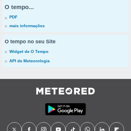
O tempo...
PDF
mais informações
O tempo no seu Site
Widget de O Tempo
API de Meteorologia