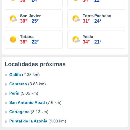
36°
24°
34°
22°
San Javier
Torre-Pacheco
30°
25°
31°
24°
Totana
Yecla
36°
22°
34°
21°
Localidades próximas
Galifa
(2.35 km)
Canteras
(3.83 km)
Perín
(5.85 km)
San Antonio Abad
(7.6 km)
Cartagena
(8.13 km)
Puntal de la Azohía
(9.03 km)