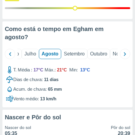
conteúdos.
ção
ão através
Como está o tempo em Egham em
de
agosto
?
,
 e
o
Junho
Julho
Agosto
Setembro
Outubro
Novembro
dos,
publicidade
s, estudos
T. Média :
17°C
Máx.:
21°C
Min:
13°C
a e
mento de
Dias de chuva:
11
dias
Acum. de chuva:
65 mm
ossos 1199
Vento médio:
13 km/h
eiros
Nascer e Pôr do sol
Nascer do sol
Pôr do sol
05:35
20:39