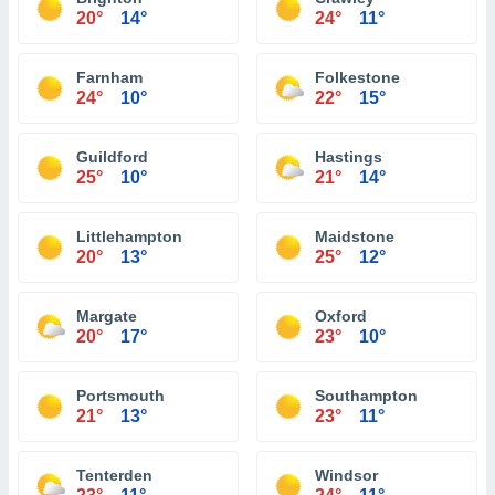
20°
14°
24°
11°
Farnham
Folkestone
24°
10°
22°
15°
Guildford
Hastings
25°
10°
21°
14°
Littlehampton
Maidstone
20°
13°
25°
12°
Margate
Oxford
20°
17°
23°
10°
Portsmouth
Southampton
21°
13°
23°
11°
Tenterden
Windsor