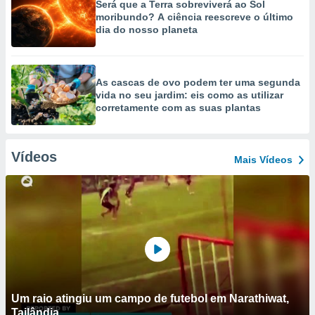
Será que a Terra sobreviverá ao Sol
moribundo? A ciência reescreve o último
dia do nosso planeta
As cascas de ovo podem ter uma segunda
vida no seu jardim: eis como as utilizar
corretamente com as suas plantas
Vídeos
Mais Vídeos
Um raio atingiu um campo de futebol em Narathiwat,
Tailândia.