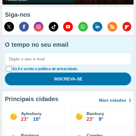
Siga-nos
O tempo no seu email
Eu li e aceito a política de privacidade.
Principais cidades
Mais cidades
Aylesbury
Banbury
23°
10°
23°
9°
Brighton
Crawley