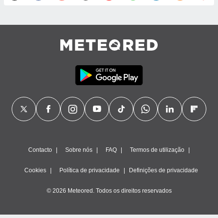
ão através
de
,
 e
dos,
publicidade
s, estudos
a e
mento de
ossos 1199
eiros
Contacto
Sobre nós
FAQ
Termos de utilização
Cookies
Política de privacidade
Definições de privacidade
© 2026 Meteored. Todos os direitos reservados