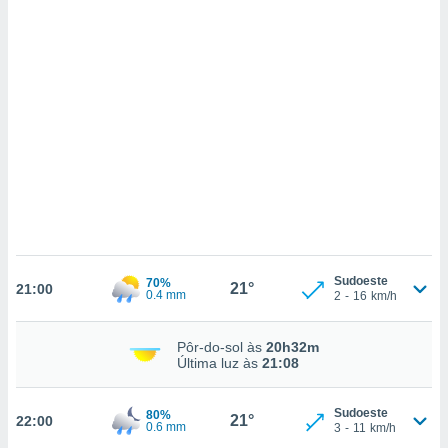
ados com
esmo. Pode
ais
s na nossa
 Cookies
e
u
nto a
omento,
 botão
de cookies
na parte
nossa
.
IVAMENTE,
Sudoeste
70%
21°
21:00
0.4 mm
2
-
16
km/h
as
Pôr-do-sol às
20h32m
tes a
Última luz às
21:08
tar a
Sudoeste
80%
de cookies,
21°
22:00
0.6 mm
3
-
11
km/h
uar a