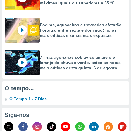
máximas iguais ou superiores a 35 ºC
selecionar
a, criar
personalizar
Poeiras, aguaceiros e trovoadas afetarão
tilizar
Portugal entre sexta e domingo: horas
selecionar
mais críticas e zonas mais expostas
dos, medir
nho da
, medir o
7 ilhas açorianas sob aviso amarelo e
o dos
laranja de chuva e vento: saiba as horas
mais críticas desta quinta, 6 de agosto
r os
ravés de
s ou
s de dados
O tempo...
es fontes,
 e melhorar
O Tempo 1 - 7 Dias
ilizar dados
ara
Siga-nos
conteúdos.
ção