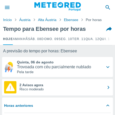
de
Início
Áustria
Alta Áustria
Ebensee
Por horas
 da
empo.pt) foi
Tempo para Ebensee por horas
or
is para
HOJE
AMANHÃ
SÁB. 08
DOMO. 09
SEG. 10
TER. 11
QUA. 12
QUI. 13
S
e as
 fornecidas
 qualidade.
A previsão do tempo por horas: Ebensee
r a este
s das
Quinta, 06 de agosto
opções:
Trovoada com céu parcialmente nublado
Pela tarde
ookies e
 forma
2 Avisos agora
Risco moderado
e digital
da,
m
Horas anteriores
 recolhidas
cookies ou