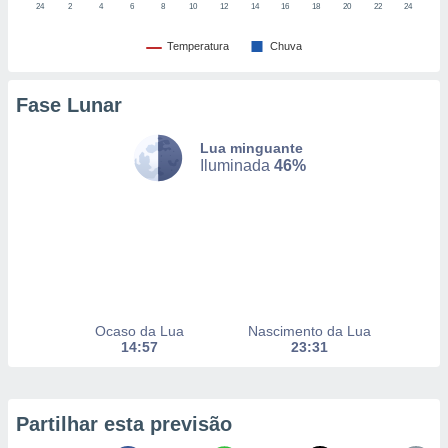
24
2
4
6
8
10
12
14
16
18
20
22
24
Temperatura
Chuva
nto, nós e
arceiros
cookies,
Fase Lunar
ores únicos
ias
Lua minguante
s para
Iluminada
46%
 aceder e
dados
ais como a
 este sitio
eços IP e
ores de
possível
es possam
Ocaso da Lua
Nascimento da Lua
14:57
23:31
os seus
oais com
nteresse
o qual se
Partilhar esta previsão
ara tal,
 o seu