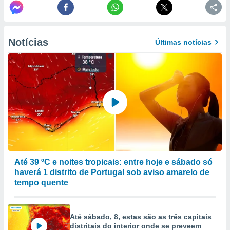
to ou opor-
essamento
m qualquer
ando em “
Notícias
Últimas notícias
 ou na
 Cookies
te.
 nossos
s o
o de
e/ou aceder
Até 39 ºC e noites tropicais: entre hoje e sábado só
ões num
haverá 1 distrito de Portugal sob aviso amarelo de
utilizar
tempo quente
ados para
publicidade,
 para
Até sábado, 8, estas são as três capitais
distritais do interior onde se preveem
a, utilizar