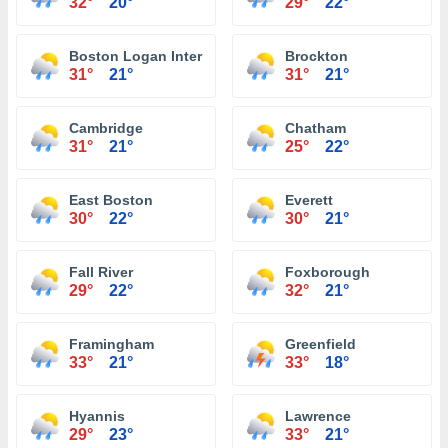
32°
20°
29°
22°
Boston Logan International Airport
Brockton
31°
21°
31°
21°
Cambridge
Chatham
31°
21°
25°
22°
East Boston
Everett
30°
22°
30°
21°
Fall River
Foxborough
29°
22°
32°
21°
Framingham
Greenfield
33°
21°
33°
18°
Hyannis
Lawrence
29°
23°
33°
21°