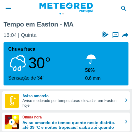
Tempo em Easton - MA
de
16:04
Quinta
...
 da
empo.pt) foi
Chuva fraca
or
30°
is para
e as
 fornecidas
50%
 qualidade.
Sensação de 34°
0.6 mm
r a este
s das
opções:
Aviso amarelo
Aviso moderado por temperaturas elevadas em Easton
ookies e
hoje
 forma
Última hora
e digital
Aviso amarelo de tempo quente neste distrito:
até 39 ºC e noites tropicais; saiba até quando
da,