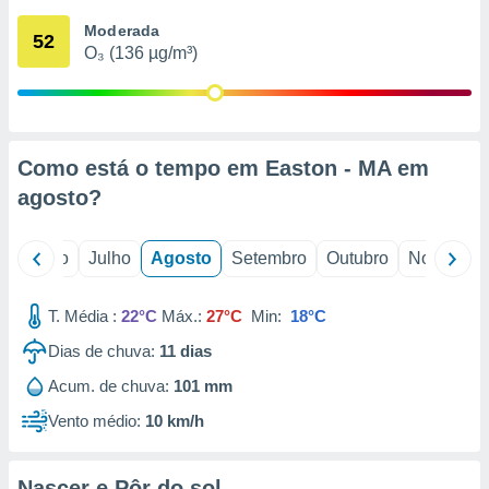
conteúdos.
Moderada
52
O₃ (136 µg/m³)
ção
ão através
de
,
 e
Como está o tempo em Easton - MA em
agosto
?
dos,
publicidade
s, estudos
o
Junho
Julho
Agosto
Setembro
Outubro
Novembro
a e
mento de
T. Média :
22°C
Máx.:
27°C
Min:
18°C
ossos 1199
Dias de chuva:
11
dias
eiros
Acum. de chuva:
101 mm
Vento médio:
10 km/h
Nascer e Pôr do sol