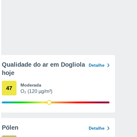
Qualidade do ar em Dogliola
Detalhe
hoje
Moderada
47
O₃ (120 µg/m³)
Pólen
Detalhe