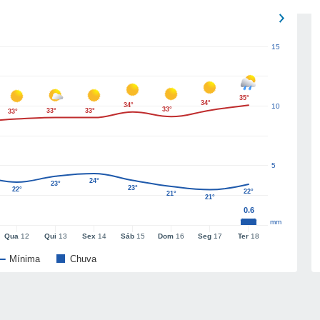
15
35°
34°
34°
10
33°
33°
33°
33°
5
24°
23°
23°
22°
22°
21°
21°
0.6
mm
Qua
12
Qui
13
Sex
14
Sáb
15
Dom
16
Seg
17
Ter
18
Mínima
Chuva