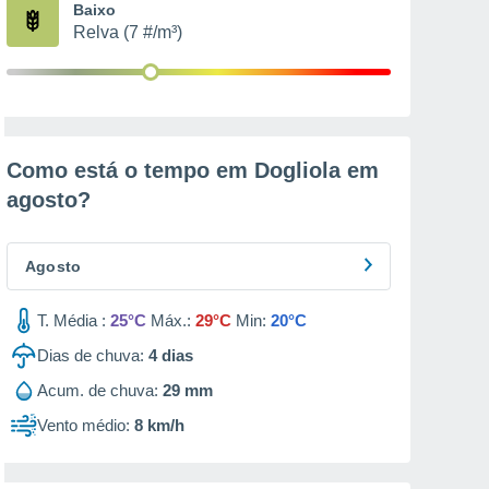
Baixo
Relva (7 #/m³)
Como está o tempo em Dogliola em
agosto
?
Agosto
T. Média :
25°C
Máx.:
29°C
Min:
20°C
Dias de chuva:
4
dias
Acum. de chuva:
29 mm
Vento médio:
8 km/h