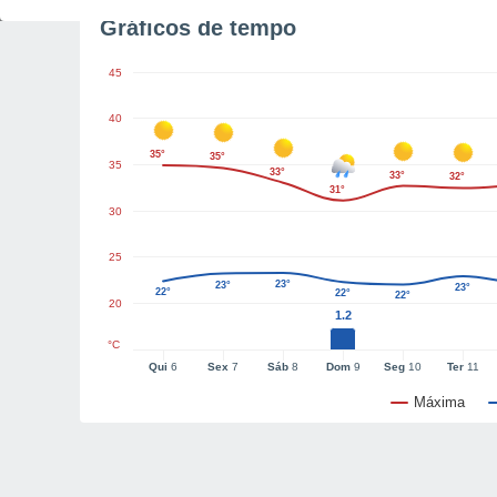
Gráficos de tempo
45
40
35°
35°
35
33°
33°
32°
31°
30
25
23°
23°
23°
22°
22°
22°
20
1.2
°C
Qui
6
Sex
7
Sáb
8
Dom
9
Seg
10
Ter
11
Máxima