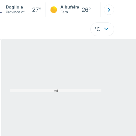
Dogliola
Albufeira
Lisboa
27°
26°
Province of Chieti
Faro
Lisboa
°C