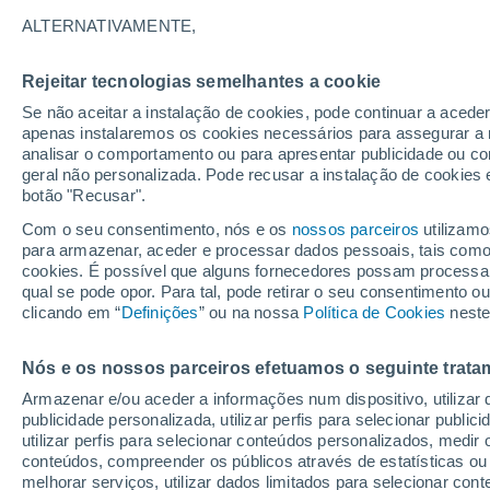
28°
ALTERNATIVAMENTE,
Rejeitar tecnologias semelhantes a cookie
Lua mingu
Se não aceitar a instalação de cookies, pode continuar a acede
Iluminada
Sensação de 28°
apenas instalaremos os cookies necessários para assegurar a 
analisar o comportamento ou para apresentar publicidade ou co
geral não personalizada. Pode recusar a instalação de cookies 
botão "Recusar".
Última hora
Aviso amarelo de tempo quente neste distrito:
Com o seu consentimento, nós e os
nossos parceiros
utilizamo
39 ºC e noites tropicais; saiba até quando
para armazenar, aceder e processar dados pessoais, tais como a
cookies. É possível que alguns fornecedores possam processa
O Tempo 1 - 7 Dias
Atualidade
Mapas de temperat
qual se pode opor. Para tal, pode retirar o seu consentimento 
clicando em “
Definições
” ou na nossa
Política de Cookies
neste
Nós e os nossos parceiros efetuamos o seguinte trata
Amanhã
Sábado
D
Hoje
Armazenar e/ou aceder a informações num dispositivo, utilizar da
7 Ago.
8 Ago.
6 Ago.
publicidade personalizada, utilizar perfis para selecionar public
utilizar perfis para selecionar conteúdos personalizados, med
conteúdos, compreender os públicos através de estatísticas ou
melhorar serviços, utilizar dados limitados para selecionar cont