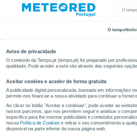
O tempo
Notíc
Aviso de privacidade
O conteúdo da Tempo.pt (tempo.pt) foi preparado por profissiona
qualidade. Pode aceder a este site através das seguintes opçõe
Aceitar cookies e aceder de forma gratuita
Início
Itália
Província de Chieti
Dogliola
A publicidade digital personalizada, baseada em informações r
permite-nos financiar a nossa atividade para continuar a fornec
Tempo em Dogliola
Ao clicar no botão "Aceitar e continuar", pode aceder ao websit
nossos parceiros, que nos permitem seguir e analisar o compo
21:24
Quinta
específico para lhe mostrar publicidade e conteúdos persona
nossa
Política de Cookies
e retirar o seu consentimento a qua
disponível na parte inferior da nossa página web.
Céu limpo