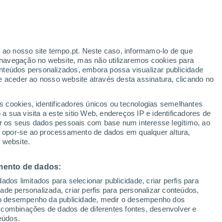
ante
r ao nosso site tempo.pt. Neste caso, informamo-lo de que
:
46%
navegação no website, mas não utilizaremos cookies para
nteúdos personalizados, embora possa visualizar publicidade
e aceder ao nosso website através desta assinatura, clicando no
 até
s cookies, identificadores únicos ou tecnologias semelhantes
 sua visita a este sitio Web, endereços IP e identificadores de
r os seus dados pessoais com base num interesse legítimo, ao
ura
Radar de Chuva
Satélites
Modelos
ou opor-se ao processamento de dados em qualquer altura,
 website.
mento de dados:
omingo
Segunda
Terça
Quarta
dos limitados para selecionar publicidade, criar perfis para
9 Ago.
10 Ago.
11 Ago.
12 Ago.
idade personalizada, criar perfis para personalizar conteúdos,
ir o desempenho da publicidade, medir o desempenho dos
 combinações de dados de diferentes fontes, desenvolver e
eúdos.
30%