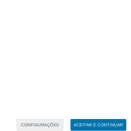
Calendário Lunar
Seg
Ter
Qua
Qui
Sex
Sáb
Domo
6
7
8
9
10
11
12
13
14
15
16
17
18
19
CONFIGURAÇÕES
ACEITAR E CONTINUAR