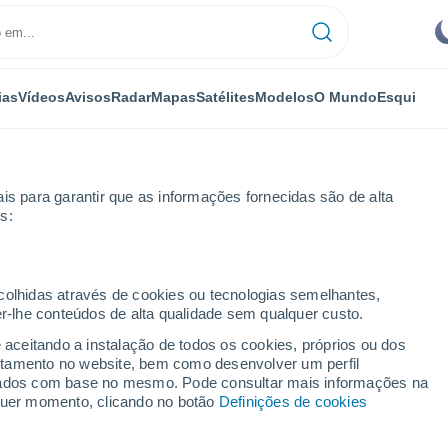
ias
Vídeos
Avisos
Radar
Mapas
Satélites
Modelos
O Mundo
Esqui
is para garantir que as informações fornecidas são de alta
s:
ecolhidas através de cookies ou tecnologias semelhantes,
er-lhe conteúdos de alta qualidade sem qualquer custo.
e aceitando a instalação de todos os cookies, próprios ou dos
rtamento no website, bem como desenvolver um perfil
...
lizados com base no mesmo. Pode consultar mais informações na
lquer momento, clicando no botão
Definições de cookies
Por horas
Céu limpo nas próximas horas