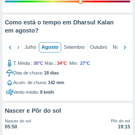
conteúdos.
ção
Como está o tempo em Dharsul Kalan
ão através
em
agosto
?
de
,
 e
o
Junho
Julho
Agosto
Setembro
Outubro
Novembro
dos,
publicidade
T. Média :
30°C
Máx.:
34°C
Min:
27°C
s, estudos
Dias de chuva:
18
dias
a e
mento de
Acum. de chuva:
142 mm
Vento médio:
8 km/h
ossos 1199
eiros
Nascer e Pôr do sol
Nascer do sol
Pôr do sol
05:50
19:15