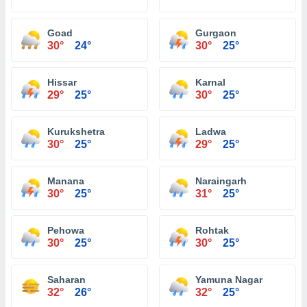
Goad
Gurgaon
30°
24°
30°
25°
Hissar
Karnal
29°
25°
30°
25°
Kurukshetra
Ladwa
30°
25°
29°
25°
Manana
Naraingarh
30°
25°
31°
25°
Pehowa
Rohtak
30°
25°
30°
25°
Saharan
Yamuna Nagar
32°
26°
32°
25°