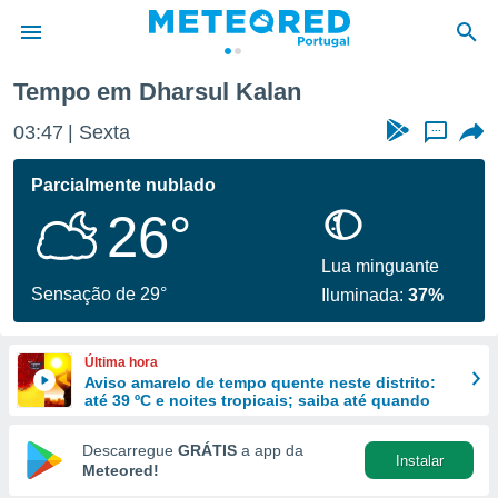
Tempo em Dharsul Kalan
de
03:47
Sexta
...
 da
empo.pt) foi
Parcialmente nublado
or
26°
is para
e as
 fornecidas
Lua minguante
 qualidade.
Sensação de 29°
Iluminada:
37%
r a este
s das
opções:
Última hora
Aviso amarelo de tempo quente neste distrito:
ookies e
até 39 ºC e noites tropicais; saiba até quando
 forma
Descarregue
GRÁTIS
a app da
Instalar
e digital
Meteored!
da,