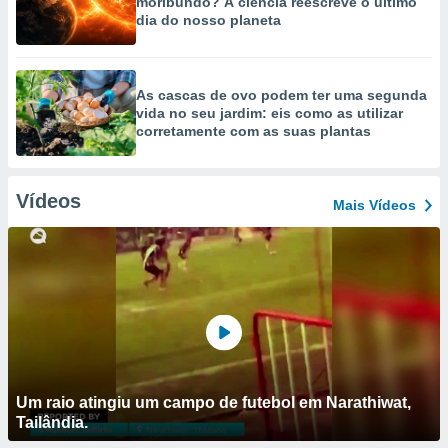
moribundo? A ciência reescreve o último
dia do nosso planeta
As cascas de ovo podem ter uma segunda
vida no seu jardim: eis como as utilizar
corretamente com as suas plantas
Vídeos
Mais Vídeos
Um raio atingiu um campo de futebol em Narathiwat,
Tailândia.