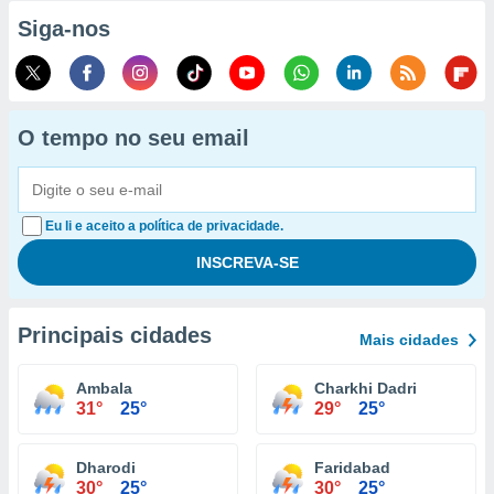
Siga-nos
O tempo no seu email
Eu li e aceito a política de privacidade.
Principais cidades
Mais cidades
Ambala
Charkhi Dadri
31°
25°
29°
25°
Dharodi
Faridabad
30°
25°
30°
25°