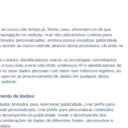
Dezhevka
VENTO
PRECIPITAÇÃO
r ao nosso site tempo.pt. Neste caso, informamo-lo de que
12
15
18
21
00
03
06
09
12
15
18
21
00
navegação no website, mas não utilizaremos cookies para
nteúdos personalizados, embora possa visualizar publicidade
e aceder ao nosso website através desta assinatura, clicando no
34°
34°
33°
s cookies, identificadores únicos ou tecnologias semelhantes
32°
 sua visita a este sitio Web, endereços IP e identificadores de
29°
r os seus dados pessoais com base num interesse legítimo, ao
ou opor-se ao processamento de dados em qualquer altura,
27°
 website.
25°
24°
23°
23°
21°
21°
21°
mento de dados:
dos limitados para selecionar publicidade, criar perfis para
1
idade personalizada, criar perfis para personalizar conteúdos,
0.7
ir o desempenho da publicidade, medir o desempenho dos
 combinações de dados de diferentes fontes, desenvolver e
0.1
0.1
eúdos.