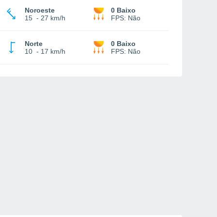
Noroeste
0 Baixo
15
-
27 km/h
FPS:
Não
Norte
0 Baixo
10
-
17 km/h
FPS:
Não