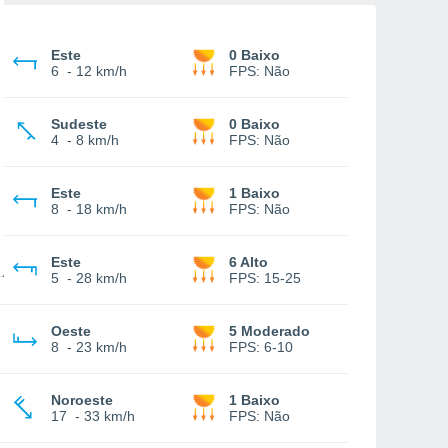
Este
0 Baixo
6
-
12 km/h
FPS:
Não
Sudeste
0 Baixo
4
-
8 km/h
FPS:
Não
Este
1 Baixo
8
-
18 km/h
FPS:
Não
Este
6 Alto
5
-
28 km/h
FPS:
15-25
Oeste
5 Moderado
8
-
23 km/h
FPS:
6-10
Noroeste
1 Baixo
17
-
33 km/h
FPS:
Não