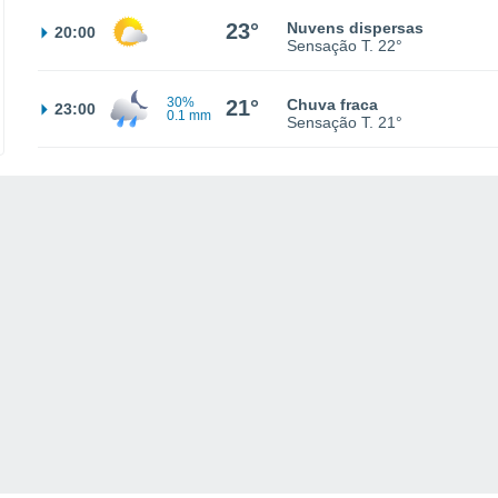
23°
Nuvens dispersas
20:00
Sensação T.
22°
30%
21°
Chuva fraca
23:00
0.1 mm
Sensação T.
21°