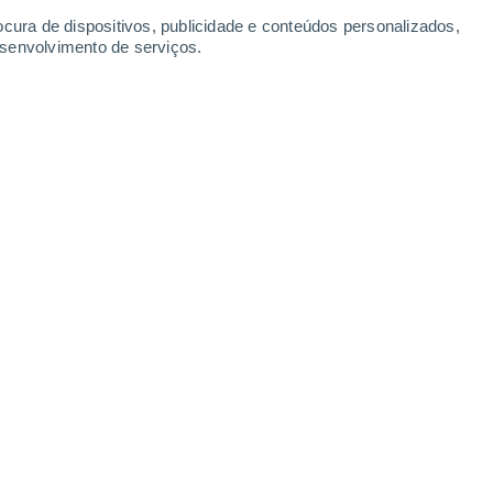
Sábado
8
ocura de dispositivos, publicidade e conteúdos personalizados,
esenvolvimento de serviços.
hevka
21°
Céu limpo
02:00
Sensação T.
21°
20°
Limpo
05:00
Sensação T.
20°
26°
Limpo
08:00
Sensação T.
27°
31°
Limpo
11:00
Sensação T.
32°