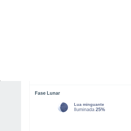
SÁBADO, 08 DE AGOSTO
Pela tarde
Trovoada com céu parcialmente
nublado
Nascer do sol às
05h07m
Pôr-do-sol às
20h08m
Primeira luz às
04:28
Última luz às
20:46
Fase Lunar
Lua minguante
Iluminada
25%