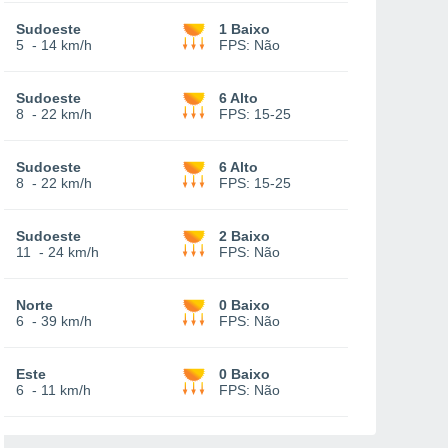
Sudoeste
1 Baixo
5
-
14 km/h
FPS:
Não
Sudoeste
6 Alto
8
-
22 km/h
FPS:
15-25
Sudoeste
6 Alto
8
-
22 km/h
FPS:
15-25
Sudoeste
2 Baixo
11
-
24 km/h
FPS:
Não
Norte
0 Baixo
6
-
39 km/h
FPS:
Não
Este
0 Baixo
6
-
11 km/h
FPS:
Não