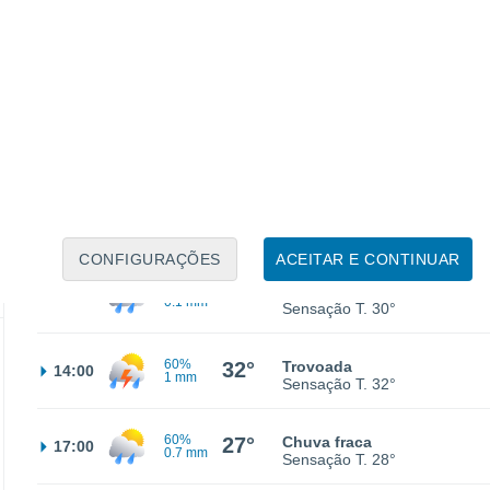
21°
Céu limpo
02:00
Sensação T.
21°
21°
Parcialmente nublado
05:00
Sensação T.
21°
30%
24°
Chuva fraca
08:00
0.1 mm
Sensação T.
25°
CONFIGURAÇÕES
ACEITAR E CONTINUAR
30%
29°
Chuva fraca
11:00
0.1 mm
Sensação T.
30°
60%
32°
Trovoada
14:00
1 mm
Sensação T.
32°
60%
27°
Chuva fraca
17:00
0.7 mm
Sensação T.
28°