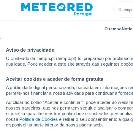
O tempo
Notíc
Aviso de privacidade
O conteúdo da Tempo.pt (tempo.pt) foi preparado por profissiona
qualidade. Pode aceder a este site através das seguintes opçõe
Aceitar cookies e aceder de forma gratuita
Início
Rússia
Oblast de Kursk
Dezhevka
Po
A publicidade digital personalizada, baseada em informações r
permite-nos financiar a nossa atividade para continuar a fornec
Tempo para Dezhevka 
Ao clicar no botão "Aceitar e continuar", pode aceder ao websit
nossos parceiros, que nos permitem seguir e analisar o compo
específico para lhe mostrar publicidade e conteúdos persona
O Tempo 1 - 7 Dias
Por horas
nossa
Política de Cookies
e retirar o seu consentimento a qua
disponível na parte inferior da nossa página web.