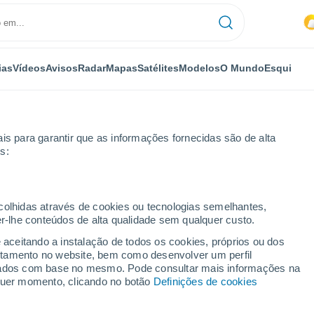
ias
Vídeos
Avisos
Radar
Mapas
Satélites
Modelos
O Mundo
Esqui
is para garantir que as informações fornecidas são de alta
s:
r horas
ecolhidas através de cookies ou tecnologias semelhantes,
er-lhe conteúdos de alta qualidade sem qualquer custo.
por horas
e aceitando a instalação de todos os cookies, próprios ou dos
rtamento no website, bem como desenvolver um perfil
lizados com base no mesmo. Pode consultar mais informações na
lquer momento, clicando no botão
Definições de cookies