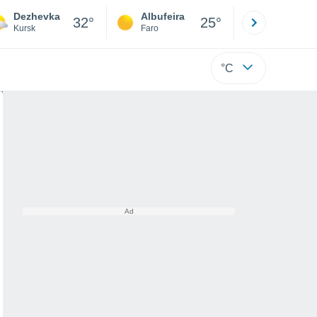
Dezhevka
Albufeira
Lisboa
32°
25°
Kursk
Faro
Lisboa
°C