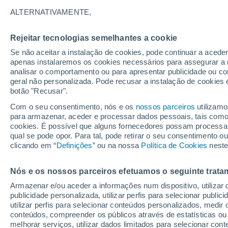
Gráfico do tempo por horas em 
ALTERNATIVAMENTE,
SÍMBOLO
TEMPERATURA
Rejeitar tecnologias semelhantes a cookie
Se não aceitar a instalação de cookies, pode continuar a acede
00
03
06
09
12
15
18
21
00
03
06
09
apenas instalaremos os cookies necessários para assegurar a 
analisar o comportamento ou para apresentar publicidade ou co
geral não personalizada. Pode recusar a instalação de cookies 
botão "Recusar".
33°
Com o seu consentimento, nós e os
nossos parceiros
utilizamo
32°
31°
para armazenar, aceder e processar dados pessoais, tais como a
cookies. É possível que alguns fornecedores possam processa
28°
28°
qual se pode opor. Para tal, pode retirar o seu consentimento 
26°
clicando em “
Definições
” ou na nossa
Política de Cookies
25°
neste
24°
22°
21°
Nós e os nossos parceiros efetuamos o seguinte trata
20°
Armazenar e/ou aceder a informações num dispositivo, utilizar da
publicidade personalizada, utilizar perfis para selecionar public
utilizar perfis para selecionar conteúdos personalizados, med
conteúdos, compreender os públicos através de estatísticas ou
0.1
melhorar serviços, utilizar dados limitados para selecionar cont