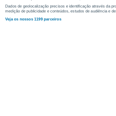
Quinta
6
Sexta
7
Dados de geolocalização precisos e identificação através da pr
medição de publicidade e conteúdos, estudos de audiência e d
Veja os nossos 1199 parceiros
A previsão do tempo por horas: Dez
QUINTA, 06 DE AGOSTO
Pela tarde
Chuva fraca com céu
parcialmente nublado
Nascer do sol às
05h04m
Pôr-do-sol às
20h11m
Primeira luz às
04:24
Última luz às
20:50
Fase Lunar