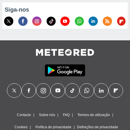
Siga-nos
ão através
de
,
 e
dos,
publicidade
s, estudos
a e
mento de
ossos 1199
eiros
Contacto
Sobre nós
FAQ
Termos de utilização
Cookies
Política de privacidade
Definições de privacidade