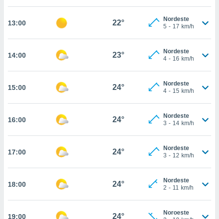
, permite-
Nordeste
ar a nossa
22°
13:00
5
-
17
km/h
ara
ACEITAR
 fornecer-
E
os de alta
Nordeste
CONTINUAR
23°
14:00
sem
4
-
16
km/h
sto.
CONFIGURAÇÕES
o botão
Nordeste
24°
15:00
4
-
15
km/h
ontinuar",
r ao
itando a
Nordeste
24°
16:00
de todos os
3
-
14
km/h
óprios ou
parceiros,
rmitem
Nordeste
24°
17:00
3
-
12
km/h
lisar o
nto no
em como
Nordeste
24°
18:00
 um perfil
2
-
11
km/h
para lhe
licidade e
Noroeste
24°
19:00