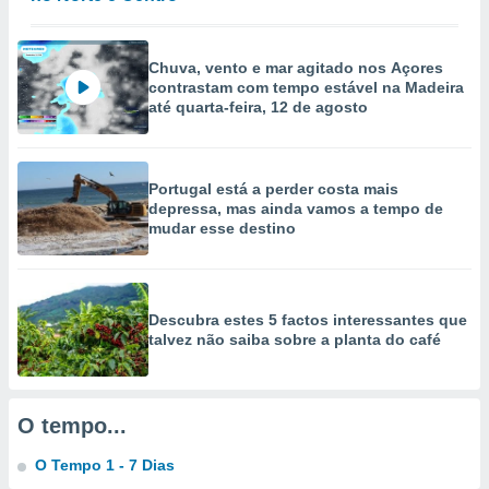
selecionar
a, criar
Chuva, vento e mar agitado nos Açores
personalizar
contrastam com tempo estável na Madeira
tilizar
até quarta-feira, 12 de agosto
selecionar
dos, medir
nho da
Portugal está a perder costa mais
, medir o
depressa, mas ainda vamos a tempo de
o dos
mudar esse destino
r os
ravés de
s ou
Descubra estes 5 factos interessantes que
s de dados
talvez não saiba sobre a planta do café
es fontes,
 e melhorar
ilizar dados
ara
O tempo...
conteúdos.
O Tempo 1 - 7 Dias
ção