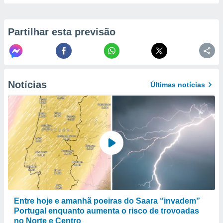
to ou opor-
essamento
m qualquer
Partilhar esta previsão
ando em “
 ou na
 Cookies
te.
Notícias
Últimas notícias
 nossos
s o
o de
e/ou aceder
ões num
utilizar
ados para
publicidade,
Entre hoje e amanhã poeiras do Saara “invadem”
 para
Portugal enquanto aumenta o risco de trovoadas
a, utilizar
no Norte e Centro