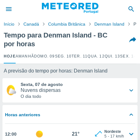
de
Início
Canadá
Columbia Britânica
Denman Island
Por
 da
empo.pt) foi
Tempo para Denman Island - BC
or
por horas
is para
e as
 fornecidas
HOJE
AMANHÃ
DOMO. 09
SEG. 10
TER. 11
QUA. 12
QUI. 13
SEX. 14
S
 qualidade.
r a este
A previsão do tempo por horas: Denman Island
s das
opções:
Sexta, 07 de agosto
Nuvens dispersas
ookies e
O dia todo
 forma
e digital
Horas anteriores
da,
m
 recolhidas
Nordeste
21°
12:00
cookies ou
5
-
17
km/h