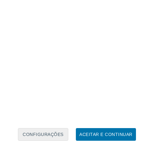
Calendário Lunar
Seg
Ter
Qua
Qui
Sex
Sáb
Domo
6
7
8
9
10
11
12
13
14
15
16
17
18
19
CONFIGURAÇÕES
ACEITAR E CONTINUAR