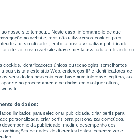
ante
r ao nosso site tempo.pt. Neste caso, informamo-lo de que
:
46%
navegação no website, mas não utilizaremos cookies para
nteúdos personalizados, embora possa visualizar publicidade
e aceder ao nosso website através desta assinatura, clicando no
s cookies, identificadores únicos ou tecnologias semelhantes
gal
 sua visita a este sitio Web, endereços IP e identificadores de
r os seus dados pessoais com base num interesse legítimo, ao
adar de Chuva
Satélites
Modelos
ou opor-se ao processamento de dados em qualquer altura,
 website.
mento de dados:
omingo
Segunda
Terça
Quarta
dos limitados para selecionar publicidade, criar perfis para
9 Ago.
10 Ago.
11 Ago.
12 Ago.
idade personalizada, criar perfis para personalizar conteúdos,
ir o desempenho da publicidade, medir o desempenho dos
 combinações de dados de diferentes fontes, desenvolver e
eúdos.