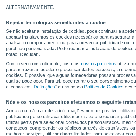
16°
ALTERNATIVAMENTE,
Rejeitar tecnologias semelhantes a cookie
Lua mingu
Se não aceitar a instalação de cookies, pode continuar a acede
Iluminada
Sensação de 16°
apenas instalaremos os cookies necessários para assegurar a 
analisar o comportamento ou para apresentar publicidade ou co
geral não personalizada. Pode recusar a instalação de cookies 
botão "Recusar".
Última hora
Subida das temperaturas, poeiras do Saara e
Com o seu consentimento, nós e os
nossos parceiros
utilizamo
chuva: datas e zonas mais afetadas em Portu
para armazenar, aceder e processar dados pessoais, tais como a
cookies. É possível que alguns fornecedores possam processa
O Tempo 1 - 7 Dias
Atualidade
Mapas de chuva
R
qual se pode opor. Para tal, pode retirar o seu consentimento 
clicando em “
Definições
” ou na nossa
Política de Cookies
neste
Nós e os nossos parceiros efetuamos o seguinte trata
Amanhã
Sábado
D
Hoje
Armazenar e/ou aceder a informações num dispositivo, utilizar da
7 Ago.
8 Ago.
6 Ago.
publicidade personalizada, utilizar perfis para selecionar public
utilizar perfis para selecionar conteúdos personalizados, med
conteúdos, compreender os públicos através de estatísticas ou
melhorar serviços, utilizar dados limitados para selecionar cont
50%
80%