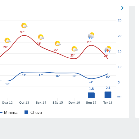
25
33°
20
29°
28°
26°
25°
15
23°
23°
10
17°
17°
16°
16°
16°
14°
5
13°
2.1
1.8
mm
Qua
12
Qui
13
Sex
14
Sáb
15
Dom
16
Seg
17
Ter
18
Mínima
Chuva