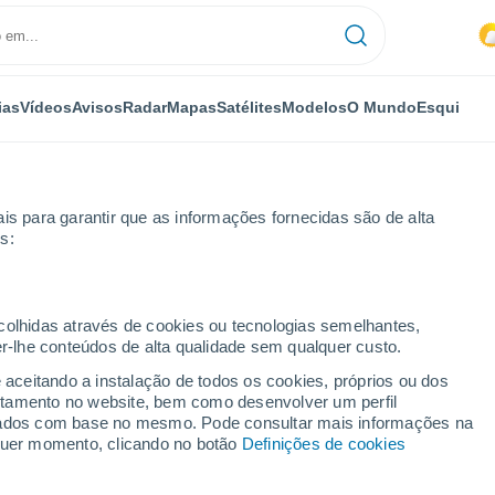
ias
Vídeos
Avisos
Radar
Mapas
Satélites
Modelos
O Mundo
Esqui
is para garantir que as informações fornecidas são de alta
s:
n
ecolhidas através de cookies ou tecnologias semelhantes,
er-lhe conteúdos de alta qualidade sem qualquer custo.
e aceitando a instalação de todos os cookies, próprios ou dos
rtamento no website, bem como desenvolver um perfil
...
lizados com base no mesmo. Pode consultar mais informações na
lquer momento, clicando no botão
Definições de cookies
Por horas
Chuva fraca nas próximas horas