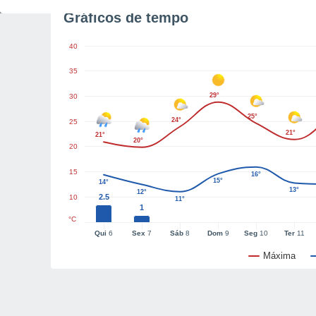
Gráficos de tempo
40
35
29°
30
25°
24°
25
21°
21°
20°
20
15
16°
15°
14°
13°
12°
2.5
10
11°
1
°C
Qui
6
Sex
7
Sáb
8
Dom
9
Seg
10
Ter
11
Máxima