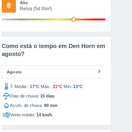
Alto
Relva (54 #/m³)
Como está o tempo em Den Horn em
agosto
?
Agosto
T. Média :
17°C
Máx.:
21°C
Min:
13°C
Dias de chuva:
15
dias
Acum. de chuva:
90 mm
Vento médio:
14 km/h