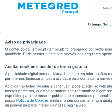
O tempo
Notíc
Aviso de privacidade
O conteúdo da Tempo.pt (tempo.pt) foi preparado por profissiona
qualidade. Pode aceder a este site através das seguintes opçõe
Aceitar cookies e aceder de forma gratuita
Início
Holanda
Província da Groninga
Den Hor
A publicidade digital personalizada, baseada em informações r
permite-nos financiar a nossa atividade para continuar a fornec
Tempo em Den Horn
Ao clicar no botão "Aceitar e continuar", pode aceder ao websit
nossos parceiros, que nos permitem seguir e analisar o compo
05:07
Quinta
específico para lhe mostrar publicidade e conteúdos persona
nossa
Política de Cookies
e retirar o seu consentimento a qua
disponível na parte inferior da nossa página web.
Céu limpo