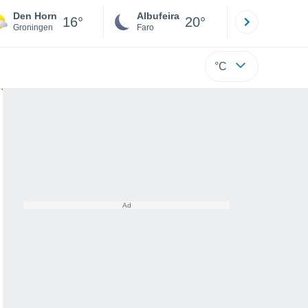
Den Horn
Albufeira
Lisboa
16°
20°
Groningen
Faro
Lisboa
°C