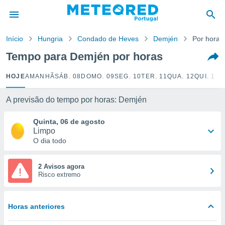
de
Início
Hungria
Condado de Heves
Demjén
Por horas
 da
empo.pt) foi
Tempo para Demjén por horas
or
is para
HOJE
AMANHÃ
SÁB. 08
DOMO. 09
SEG. 10
TER. 11
QUA. 12
QUI. 13
S
e as
 fornecidas
 qualidade.
A previsão do tempo por horas: Demjén
r a este
s das
Quinta, 06 de agosto
opções:
Limpo
O dia todo
ookies e
 forma
2 Avisos agora
Risco extremo
e digital
da,
m
Horas anteriores
 recolhidas
cookies ou