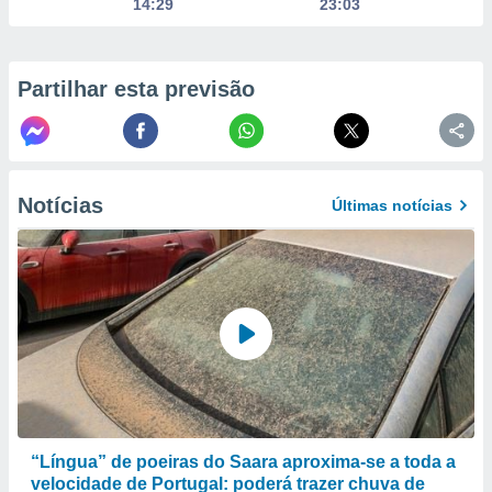
14:29
23:03
to ou opor-
essamento
m qualquer
ando em “
Partilhar esta previsão
 ou na
 Cookies
te.
Notícias
 nossos
Últimas notícias
s o
o de
e/ou aceder
ões num
utilizar
ados para
publicidade,
 para
“Língua” de poeiras do Saara aproxima-se a toda a
velocidade de Portugal: poderá trazer chuva de
a, utilizar