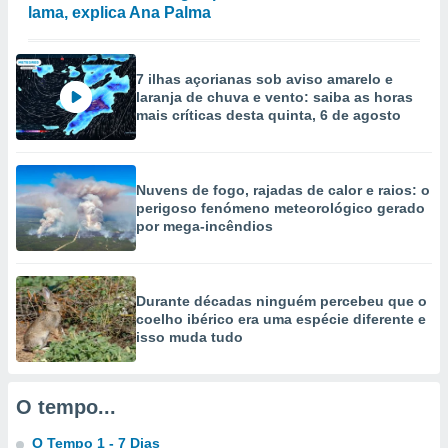
lama, explica Ana Palma
selecionar
a, criar
personalizar
7 ilhas açorianas sob aviso amarelo e
tilizar
laranja de chuva e vento: saiba as horas
selecionar
mais críticas desta quinta, 6 de agosto
dos, medir
nho da
, medir o
Nuvens de fogo, rajadas de calor e raios: o
o dos
perigoso fenómeno meteorológico gerado
por mega-incêndios
r os
ravés de
s ou
s de dados
Durante décadas ninguém percebeu que o
es fontes,
coelho ibérico era uma espécie diferente e
 e melhorar
isso muda tudo
ilizar dados
ara
conteúdos.
O tempo...
ção
O Tempo 1 - 7 Dias