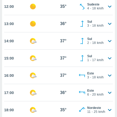
Sudeste
35°
12:00
, permite-
4
-
18
km/h
ar a nossa
ara
ACEITAR
 fornecer-
Sul
36°
13:00
E
3
-
18
km/h
os de alta
CONTINUAR
sem
sto.
Sul
37°
14:00
CONFIGURAÇÕES
2
-
18
km/h
o botão
ontinuar",
r ao
Sul
37°
15:00
itando a
1
-
17
km/h
de todos os
óprios ou
Este
parceiros,
37°
16:00
3
-
18
km/h
rmitem
lisar o
nto no
Este
36°
17:00
em como
6
-
20
km/h
 um perfil
para lhe
Nordeste
licidade e
35°
18:00
11
-
25
km/h