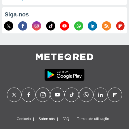
ão através
Siga-nos
de
,
 e
dos,
publicidade
s, estudos
a e
mento de
ossos 1199
eiros
Contacto
Sobre nós
FAQ
Termos de utilização