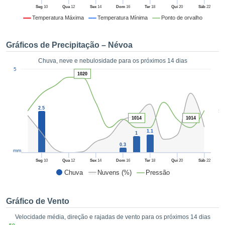
da em
Seg
10
Qua
12
Sex
14
Dom
16
Ter
18
Qui
20
Sáb
22
 recolhidas
Temperatura Máxima
Temperatura Mínima
Ponto de orvalho
 cookies ou
logias
s, permite-
Gráficos de Precipitação – Névoa
iar a nossa
de para
Chuva, neve e nebulosidade para os próximos 14 dias
ACEITAR
1
a fornecer-
5
E
1020
dos de alta
CONTINUAR
ade sem
r custo.
CONFIGURAÇÕES
2.5
5
 no botão
1014
1014
continuar",
1.1
eder ao
1
ceitando a
0.3
mm
de todos os
róprios ou
Seg
10
Qua
12
Sex
14
Dom
16
Ter
18
Qui
20
Sáb
22
 parceiros,
Chuva
Nuvens (%)
Pressão
permitem
analisar o
mento no
Gráfico de Vento
 bem como
Velocidade média, direção e rajadas de vento para os próximos 14 dias
r um perfil