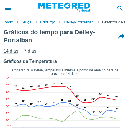
Início
Suíça
Friburgo
Delley-Portalban
Gráficos de t
o de
Gráficos do tempo para Delley-
cidade
Portalban
eúdo da
empo.pt) foi
14 dias
7 dias
ado por
nais para
Gráficos da Temperatura
r que as
 fornecidas
Temperatura Máxima, temperatura mínima e ponto de orvalho para os
 qualidade.
próximos 14 dias
er a este
40
avés das
34°
34°
35
33°
33°
32°
32°
32°
31°
s opções:
30
26°
26°
25°
25°
25
cookies e
23°
23°
23°
22°
22°
21°
21°
20°
20°
19°
de forma
19°
20
17°
17°
16°
uita
14°
14°
15
ade digital
10
lizada,
°C