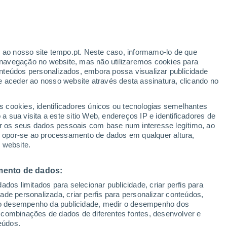
Dankovo
VENTO
PRECIPITAÇÃO
r ao nosso site tempo.pt. Neste caso, informamo-lo de que
12
15
18
21
00
03
06
09
12
15
18
21
00
navegação no website, mas não utilizaremos cookies para
nteúdos personalizados, embora possa visualizar publicidade
e aceder ao nosso website através desta assinatura, clicando no
s cookies, identificadores únicos ou tecnologias semelhantes
30°
 sua visita a este sitio Web, endereços IP e identificadores de
r os seus dados pessoais com base num interesse legítimo, ao
26°
ou opor-se ao processamento de dados em qualquer altura,
24°
24°
23°
 website.
22°
21°
21°
19°
18°
18°
mento de dados:
16°
14°
dos limitados para selecionar publicidade, criar perfis para
idade personalizada, criar perfis para personalizar conteúdos,
4.5
ir o desempenho da publicidade, medir o desempenho dos
 combinações de dados de diferentes fontes, desenvolver e
1.3
0.7
eúdos.
0.1