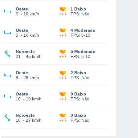
Oeste
1 Baixo
6
-
16 km/h
FPS:
Não
Oeste
4 Moderado
5
-
16 km/h
FPS:
6-10
Noroeste
5 Moderado
21
-
45 km/h
FPS:
6-10
Oeste
2 Baixo
8
-
28 km/h
FPS:
Não
Oeste
0 Baixo
10
-
19 km/h
FPS:
Não
Noroeste
0 Baixo
16
-
27 km/h
FPS:
Não