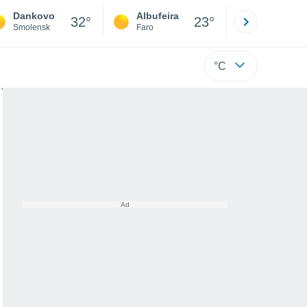
Dankovo
Albufeira
Lisboa
32°
23°
Smolensk
Faro
Lisboa
°C