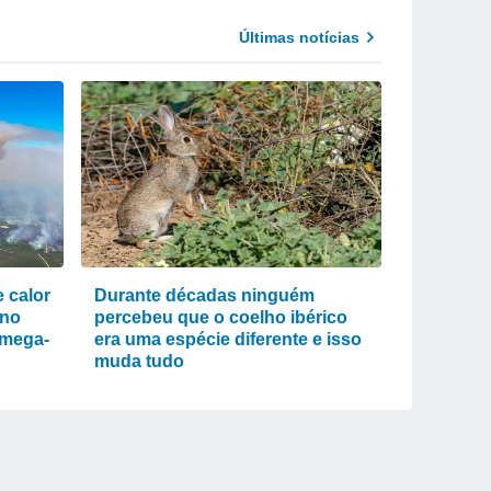
Últimas notícias
 calor
Durante décadas ninguém
eno
percebeu que o coelho ibérico
 mega-
era uma espécie diferente e isso
muda tudo