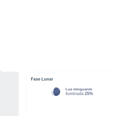
SÁBADO, 08 DE AGOSTO
O dia todo
Nuvens dispersas
Nascer do sol às
05h14m
Pôr-do-sol às
20h36m
Primeira luz às
04:31
Última luz às
21:19
Fase Lunar
Lua minguante
Iluminada
25%