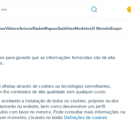
ias
Vídeos
Avisos
Radar
Mapas
Satélites
Modelos
O Mundo
Esqui
is para garantir que as informações fornecidas são de alta
s:
Por horas
ecolhidas através de cookies ou tecnologias semelhantes,
er-lhe conteúdos de alta qualidade sem qualquer custo.
or horas
e aceitando a instalação de todos os cookies, próprios ou dos
rtamento no website, bem como desenvolver um perfil
lizados com base no mesmo. Pode consultar mais informações na
lquer momento, clicando no botão
Definições de cookies