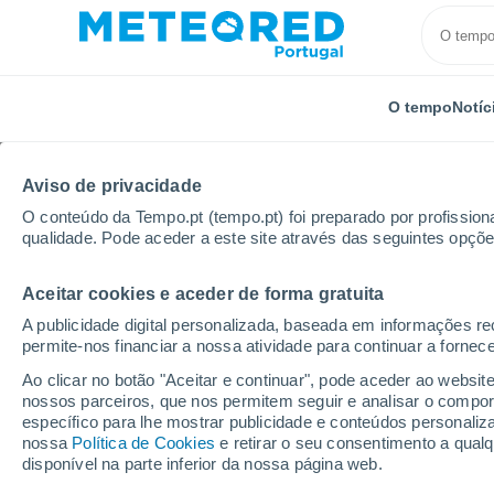
O tempo
Notíc
Aviso de privacidade
O conteúdo da Tempo.pt (tempo.pt) foi preparado por profissiona
qualidade. Pode aceder a este site através das seguintes opçõe
Aceitar cookies e aceder de forma gratuita
Início
Rússia
Oblast de Smolensk
Dankovo
A publicidade digital personalizada, baseada em informações r
permite-nos financiar a nossa atividade para continuar a fornec
Tempo para Dankovo p
Ao clicar no botão "Aceitar e continuar", pode aceder ao websit
nossos parceiros, que nos permitem seguir e analisar o compo
específico para lhe mostrar publicidade e conteúdos persona
O Tempo 1 - 7 Dias
Por horas
nossa
Política de Cookies
e retirar o seu consentimento a qua
disponível na parte inferior da nossa página web.