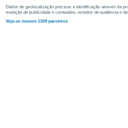
Quinta
6
Sexta
7
Dados de geolocalização precisos e identificação através da pr
medição de publicidade e conteúdos, estudos de audiência e d
Veja os nossos 1199 parceiros
A previsão do tempo por horas: Da
QUINTA, 06 DE AGOSTO
Pela tarde
Chuva fraca com céu
parcialmente nublado
Nascer do sol às
05h10m
Pôr-do-sol às
20h40m
Primeira luz às
04:26
Última luz às
21:24
Fase Lunar