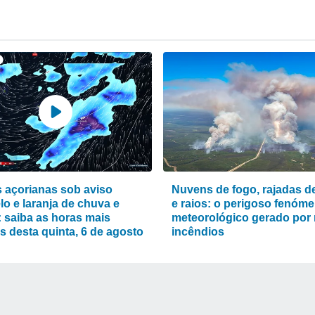
s açorianas sob aviso
Nuvens de fogo, rajadas de
lo e laranja de chuva e
e raios: o perigoso fenóm
: saiba as horas mais
meteorológico gerado por
as desta quinta, 6 de agosto
incêndios