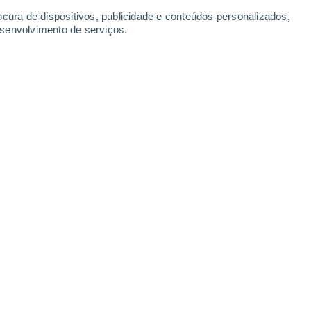
Sábado
8
ocura de dispositivos, publicidade e conteúdos personalizados,
esenvolvimento de serviços.
nkovo
21°
Céu limpo
02:00
Sensação T.
21°
19°
Nuvens dispersas
05:00
Sensação T.
19°
24°
Nuvens dispersas
08:00
Sensação T.
24°
31°
Limpo
11:00
Sensação T.
32°