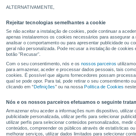
Gráfico do tempo por horas em 
ALTERNATIVAMENTE,
SÍMBOLO
TEMPERATURA
Rejeitar tecnologias semelhantes a cookie
Se não aceitar a instalação de cookies, pode continuar a acede
00
03
06
09
12
15
18
21
00
03
06
09
apenas instalaremos os cookies necessários para assegurar a 
analisar o comportamento ou para apresentar publicidade ou co
geral não personalizada. Pode recusar a instalação de cookies 
botão "Recusar".
33°
33°
Com o seu consentimento, nós e os
nossos parceiros
utilizamo
31°
para armazenar, aceder e processar dados pessoais, tais como a
28°
cookies. É possível que alguns fornecedores possam processa
qual se pode opor. Para tal, pode retirar o seu consentimento 
25°
24°
24°
clicando em “
Definições
” ou na nossa
Política de Cookies
neste
22°
21°
21°
19°
Nós e os nossos parceiros efetuamos o seguinte trata
Armazenar e/ou aceder a informações num dispositivo, utilizar da
publicidade personalizada, utilizar perfis para selecionar public
utilizar perfis para selecionar conteúdos personalizados, med
conteúdos, compreender os públicos através de estatísticas ou
melhorar serviços, utilizar dados limitados para selecionar cont
0.2