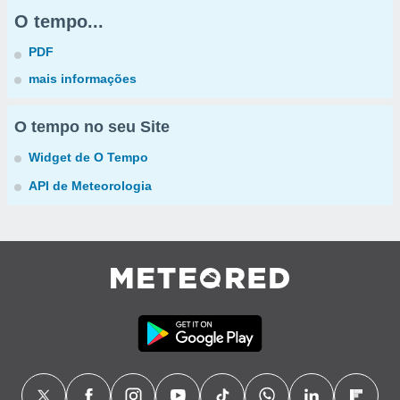
O tempo...
PDF
mais informações
O tempo no seu Site
Widget de O Tempo
API de Meteorologia