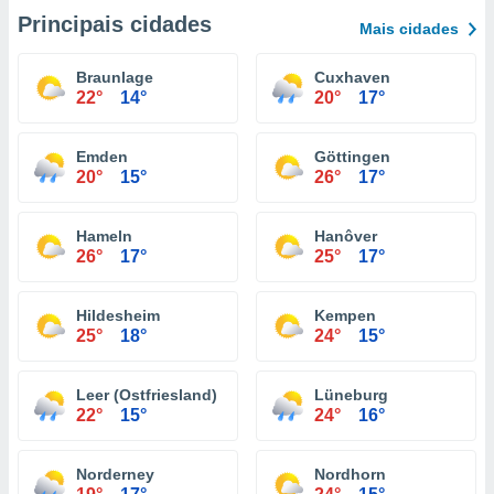
Principais cidades
Mais cidades
Braunlage
Cuxhaven
22°
14°
20°
17°
Emden
Göttingen
20°
15°
26°
17°
Hameln
Hanôver
26°
17°
25°
17°
Hildesheim
Kempen
25°
18°
24°
15°
Leer (Ostfriesland)
Lüneburg
22°
15°
24°
16°
Norderney
Nordhorn