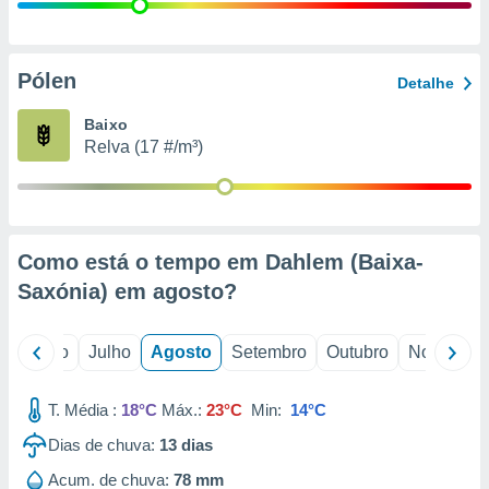
conteúdos.
ção
Pólen
Detalhe
ão através
de
Baixo
,
Relva (17 #/m³)
 e
dos,
publicidade
s, estudos
Como está o tempo em Dahlem (Baixa-
a e
mento de
Saxónia) em
agosto
?
ossos 1199
o
Junho
Julho
Agosto
Setembro
Outubro
Novembro
eiros
T. Média :
18°C
Máx.:
23°C
Min:
14°C
Dias de chuva:
13
dias
Acum. de chuva:
78 mm