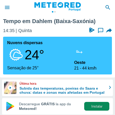
Tempo em Dahlem (Baixa-Saxónia)
de
14:35
Quinta
...
 da
empo.pt) foi
Nuvens dispersas
or
24°
is para
e as
 fornecidas
Oeste
 qualidade.
Sensação de 25°
21
44 km/h
r a este
s das
opções:
Última hora
Subida das temperaturas, poeiras do Saara e
ookies e
chuva: datas e zonas mais afetadas em Portugal
 forma
Descarregue
GRÁTIS
la app da
Instalar
e digital
Meteored!
da,