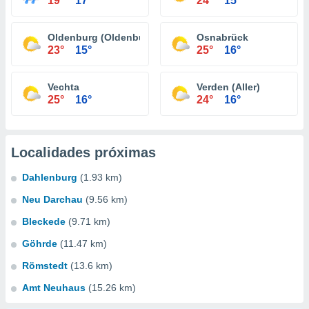
19°
17°
24°
15°
Oldenburg (Oldenburg)
Osnabrück
23°
15°
25°
16°
Vechta
Verden (Aller)
25°
16°
24°
16°
Localidades próximas
Dahlenburg
(1.93 km)
Neu Darchau
(9.56 km)
Bleckede
(9.71 km)
Göhrde
(11.47 km)
Römstedt
(13.6 km)
Amt Neuhaus
(15.26 km)