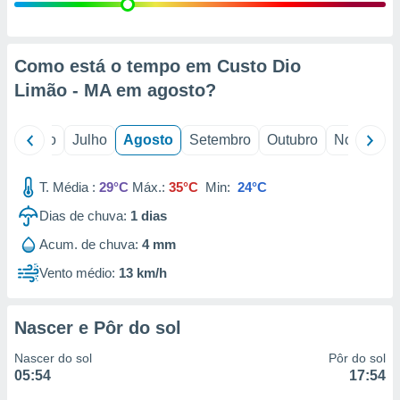
conteúdos.
ção
Como está o tempo em Custo Dio
ão através
Limão - MA em
agosto
?
de
,
 e
o
Junho
Julho
Agosto
Setembro
Outubro
Novembro
dos,
publicidade
T. Média :
29°C
Máx.:
35°C
Min:
24°C
s, estudos
Dias de chuva:
1
dias
a e
mento de
Acum. de chuva:
4 mm
Vento médio:
13 km/h
ossos 1199
eiros
Nascer e Pôr do sol
Nascer do sol
Pôr do sol
05:54
17:54