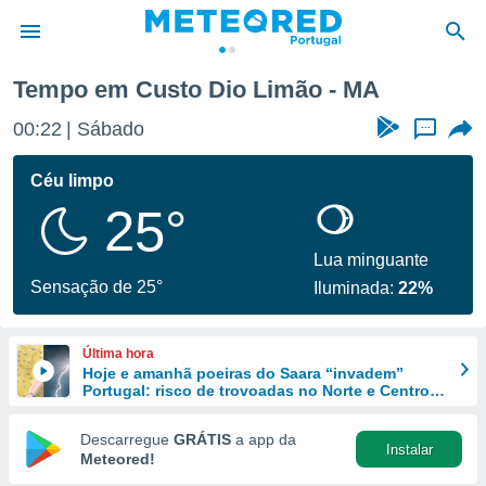
Tempo em Custo Dio Limão - MA
de
00:22
Sábado
...
 da
empo.pt) foi
Céu limpo
or
25°
is para
e as
 fornecidas
Lua minguante
 qualidade.
Sensação de 25°
Iluminada:
22%
r a este
s das
opções:
Última hora
Hoje e amanhã poeiras do Saara “invadem”
ookies e
Portugal: risco de trovoadas no Norte e Centro
 forma
aumenta
Descarregue
GRÁTIS
a app da
Instalar
e digital
Meteored!
da,