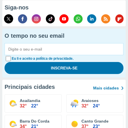
Siga-nos
O tempo no seu email
Eu li e aceito a política de privacidade.
Principais cidades
Mais cidades
Acailandia
Araioses
32°
22°
32°
24°
Barra Do Corda
Canto Grande
34°
21°
37°
23°