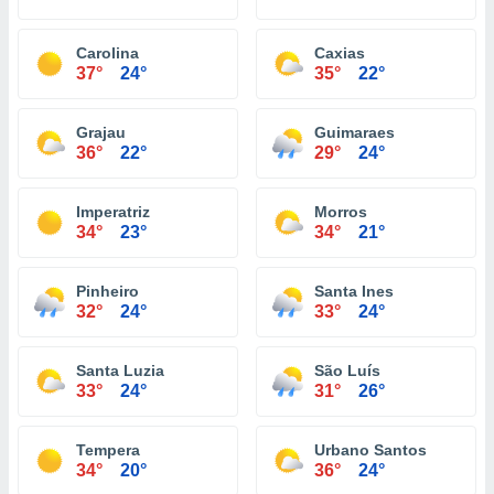
Carolina
Caxias
37°
24°
35°
22°
Grajau
Guimaraes
36°
22°
29°
24°
Imperatriz
Morros
34°
23°
34°
21°
Pinheiro
Santa Ines
32°
24°
33°
24°
Santa Luzia
São Luís
33°
24°
31°
26°
Tempera
Urbano Santos
34°
20°
36°
24°