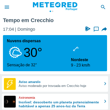
Tempo em Crecchio
de
17:04
Domingo
...
 da
empo.pt) foi
Nuvens dispersas
or
30°
is para
e as
 fornecidas
Nordeste
 qualidade.
Sensação de 32°
9
23 km/h
r a este
s das
opções:
Aviso amarelo
Aviso moderado por trovoada em Crecchio hoje
ookies e
 forma
Astronomia
e digital
Incrível: descoberto um planeta potencialmente
habitável a apenas 25 anos-luz da Terra
da,