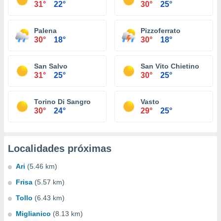
31°
22°
30°
25°
Palena
Pizzoferrato
30°
18°
30°
18°
San Salvo
San Vito Chietino
31°
25°
30°
25°
Torino Di Sangro
Vasto
30°
24°
29°
25°
Localidades próximas
Ari
(5.46 km)
Frisa
(5.57 km)
Tollo
(6.43 km)
Miglianico
(8.13 km)