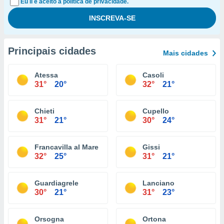
Eu li e aceito a política de privacidade.
Principais cidades
Mais cidades
Atessa
Casoli
31°
20°
32°
21°
Chieti
Cupello
31°
21°
30°
24°
Francavilla al Mare
Gissi
32°
25°
31°
21°
Guardiagrele
Lanciano
30°
21°
31°
23°
Orsogna
Ortona