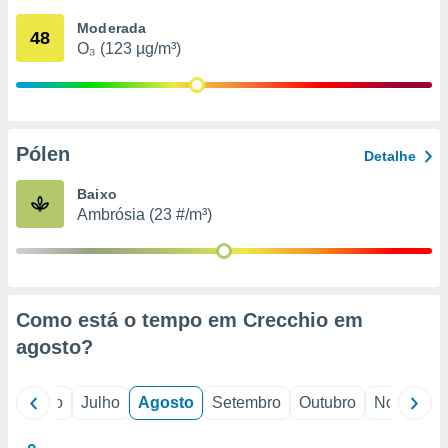
conteúdos.
Moderada
48
O₃ (123 µg/m³)
ção
ão através
de
,
 e
Pólen
Detalhe
dos,
Baixo
publicidade
Ambrósia (23 #/m³)
s, estudos
a e
mento de
ossos 1199
Como está o tempo em Crecchio em
eiros
agosto
?
o
Junho
Julho
Agosto
Setembro
Outubro
Novembro