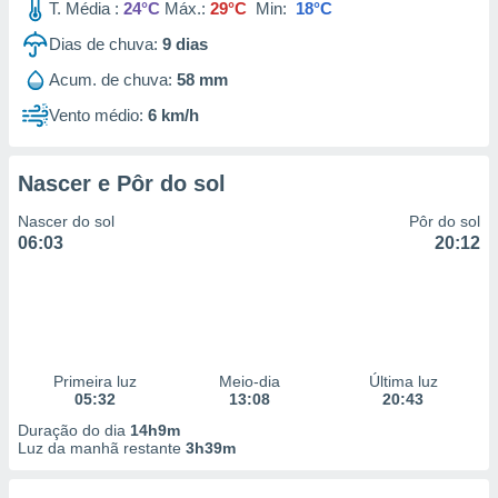
T. Média :
24°C
Máx.:
29°C
Min:
18°C
Dias de chuva:
9
dias
Acum. de chuva:
58 mm
Vento médio:
6 km/h
Nascer e Pôr do sol
Nascer do sol
Pôr do sol
06:03
20:12
Primeira luz
Meio-dia
Última luz
05:32
13:08
20:43
Duração do dia
14h9m
Luz da manhã restante
3h39m