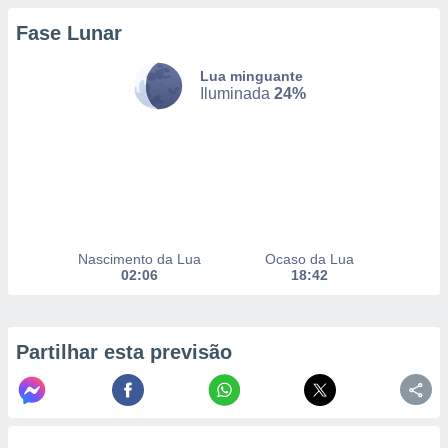
Fase Lunar
nto, nós e
Lua minguante
arceiros
Iluminada
24%
cookies,
ores únicos
ias
s para
 aceder e
dados
ais como a
 este sitio
eços IP e
Nascimento da Lua
Ocaso da Lua
ores de
02:06
18:42
possível
es possam
os seus
Partilhar esta previsão
oais com
nteresse
o qual se
ara tal,
 o seu