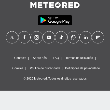
ão através
de
,
 e
dos,
publicidade
s, estudos
a e
mento de
Contacto
Sobre nós
FAQ
Termos de utilização
ossos 1199
eiros
Cookies
Política de privacidade
Definições de privacidade
© 2026 Meteored. Todos os direitos reservados