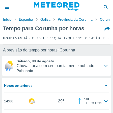
de
Início
Espanha
Galiza
Província da Corunha
Corunh
 da
empo.pt) foi
Tempo para Corunha por horas
or
is para
HOJE
AMANHÃ
SEG. 10
TER. 11
QUA. 12
QUI. 13
SEX. 14
SÁB. 15
DOM
e as
 fornecidas
 qualidade.
A previsão do tempo por horas: Corunha
r a este
s das
Sábado, 08 de agosto
opções:
Chuva fraca com céu parcialmente nublado
Pela tarde
ookies e
 forma
Horas anteriores
e digital
da,
Sul
m
29°
14:00
11
-
26
km/h
 recolhidas
cookies ou