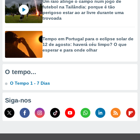
Um raio atinge o campo num jogo de
selecionar
futebol na Tailândia: porque é tão
perigoso estar ao ar livre durante uma
a, criar
trovoada
personalizar
tilizar
selecionar
Tempo em Portugal para o eclipse solar de
12 de agosto: haverá céu limpo? O que
dos, medir
esperar e para onde olhar
nho da
, medir o
o dos
O tempo...
r os
ravés de
O Tempo 1 - 7 Dias
s ou
s de dados
es fontes,
Siga-nos
 e melhorar
ilizar dados
ara
conteúdos.
ção