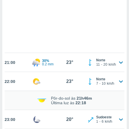
ados com
esmo. Pode
ais
s na nossa
 Cookies
e
u
nto a
omento,
 botão
de cookies
na parte
Norte
30%
23°
nossa
21:00
0.2 mm
11
-
20
km/h
.
IVAMENTE,
Norte
23°
22:00
7
-
10
km/h
as
Pôr-do-sol às
21h46m
tes a
Última luz às
22:18
tar a
Sudoeste
20°
23:00
de cookies,
1
-
6
km/h
uar a