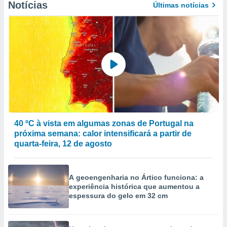
Notícias
Últimas notícias
to ou opor-
essamento
m qualquer
ando em “
 ou na
 Cookies
te.
 nossos
s o
40 ºC à vista em algumas zonas de Portugal na
o de
próxima semana: calor intensificará a partir de
quarta-feira, 12 de agosto
e/ou aceder
ões num
utilizar
A geoengenharia no Ártico funciona: a
ados para
experiência histórica que aumentou a
publicidade,
espessura do gelo em 32 cm
 para
a, utilizar