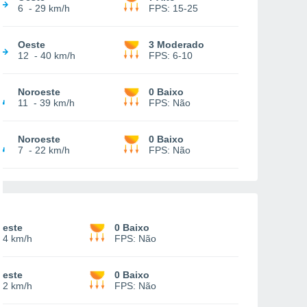
6
-
29 km/h
FPS:
15-25
Oeste
3 Moderado
12
-
40 km/h
FPS:
6-10
Noroeste
0 Baixo
11
-
39 km/h
FPS:
Não
Noroeste
0 Baixo
7
-
22 km/h
FPS:
Não
oeste
0 Baixo
14 km/h
FPS:
Não
oeste
0 Baixo
12 km/h
FPS:
Não