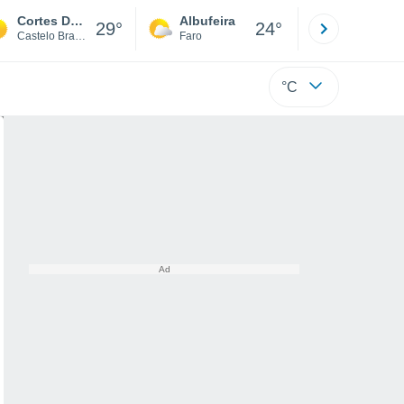
Cortes Do Meio
Albufeira
Lisboa
29°
24°
Castelo Branco
Faro
Lisboa
°C