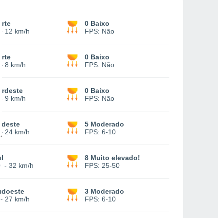
rte
0 Baixo
-
12 km/h
FPS:
Não
rte
0 Baixo
-
8 km/h
FPS:
Não
ordeste
0 Baixo
-
9 km/h
FPS:
Não
udeste
5 Moderado
-
24 km/h
FPS:
6-10
l
8 Muito elevado!
0
-
32 km/h
FPS:
25-50
udoeste
3 Moderado
-
27 km/h
FPS:
6-10