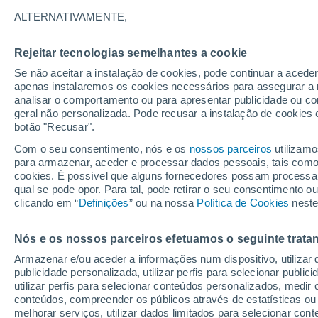
Gráfico do tempo por horas em C
ALTERNATIVAMENTE,
SÍMBOLO
TEMPERATURA
Rejeitar tecnologias semelhantes a cookie
Se não aceitar a instalação de cookies, pode continuar a acede
00
03
06
09
12
15
18
21
00
03
06
09
apenas instalaremos os cookies necessários para assegurar a 
analisar o comportamento ou para apresentar publicidade ou co
geral não personalizada. Pode recusar a instalação de cookies 
botão "Recusar".
Com o seu consentimento, nós e os
nossos parceiros
utilizamo
para armazenar, aceder e processar dados pessoais, tais como a
29°
cookies. É possível que alguns fornecedores possam processa
28°
qual se pode opor. Para tal, pode retirar o seu consentimento 
25°
clicando em “
Definições
” ou na nossa
Política de Cookies
neste
23°
21°
Nós e os nossos parceiros efetuamos o seguinte trata
19°
19°
18°
Armazenar e/ou aceder a informações num dispositivo, utilizar da
17°
17°
16°
publicidade personalizada, utilizar perfis para selecionar public
utilizar perfis para selecionar conteúdos personalizados, med
conteúdos, compreender os públicos através de estatísticas ou
melhorar serviços, utilizar dados limitados para selecionar cont