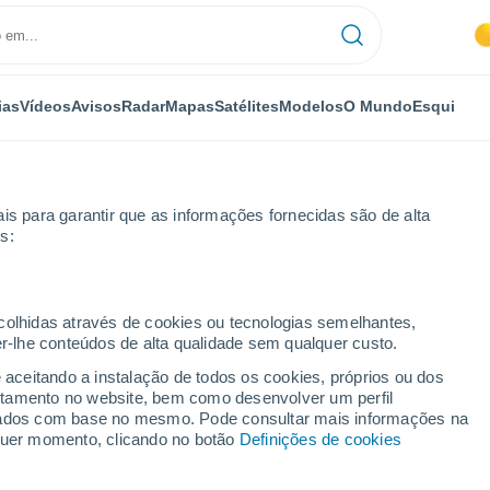
ias
Vídeos
Avisos
Radar
Mapas
Satélites
Modelos
O Mundo
Esqui
is para garantir que as informações fornecidas são de alta
s:
Por horas
ecolhidas através de cookies ou tecnologias semelhantes,
er-lhe conteúdos de alta qualidade sem qualquer custo.
 Meio por horas
e aceitando a instalação de todos os cookies, próprios ou dos
rtamento no website, bem como desenvolver um perfil
lizados com base no mesmo. Pode consultar mais informações na
lquer momento, clicando no botão
Definições de cookies