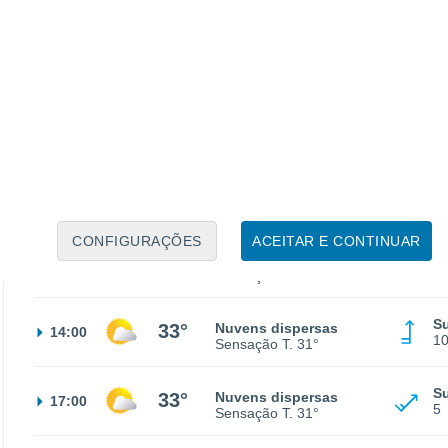
No
20°
Céu limpo
02:00
3
Sensação T.
20°
No
20°
Céu limpo
05:00
1
Sensação T.
20°
N
23°
Limpo
08:00
1
Sensação T.
25°
CONFIGURAÇÕES
ACEITAR E CONTINUAR
S
30°
Limpo
11:00
7
Sensação T.
29°
Su
33°
Nuvens dispersas
14:00
1
Sensação T.
31°
S
33°
Nuvens dispersas
17:00
5
Sensação T.
31°