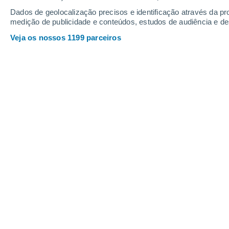
Domingo
9
Segunda
10
Dados de geolocalização precisos e identificação através da pr
medição de publicidade e conteúdos, estudos de audiência e d
Veja os nossos 1199 parceiros
A previsão do tempo por horas: Cor
DOMINGO, 09 DE AGOSTO
O dia todo
Nuvens dispersas
Nascer do sol às
06h35m
Pôr-do-sol às
20h35m
Primeira luz às
06:05
Última luz às
21:05
Fase Lunar