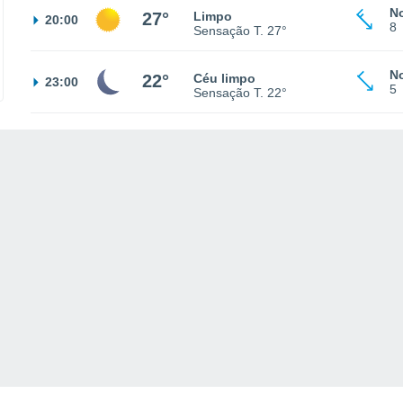
N
27°
Limpo
20:00
8
Sensação T.
27°
N
22°
Céu limpo
23:00
5
Sensação T.
22°