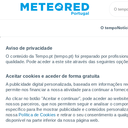
O tempo
Notíc
Aviso de privacidade
O conteúdo da Tempo.pt (tempo.pt) foi preparado por profissiona
qualidade. Pode aceder a este site através das seguintes opçõe
Aceitar cookies e aceder de forma gratuita
Início
Distrito de Castelo Branco
Cortes Do Meio
A publicidade digital personalizada, baseada em informações r
permite-nos financiar a nossa atividade para continuar a fornec
Tempo para Cortes Do
Ao clicar no botão "Aceitar e continuar", pode aceder ao websit
nossos parceiros, que nos permitem seguir e analisar o compo
específico para lhe mostrar publicidade e conteúdos persona
O Tempo 1 - 7 Dias
Por horas
nossa
Política de Cookies
e retirar o seu consentimento a qua
disponível na parte inferior da nossa página web.