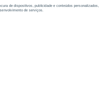
Terça
11
ocura de dispositivos, publicidade e conteúdos personalizados,
esenvolvimento de serviços.
tes Do Meio
16°
Parcialmente nublado
02:00
Sensação T.
16°
17°
Nuvens dispersas
05:00
Sensação T.
17°
19°
Nuvens dispersas
08:00
Sensação T.
19°
25°
Limpo
11:00
Sensação T.
26°