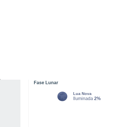
TERÇA, 11 DE AGOSTO
O dia todo
Limpo
Nascer do sol às
06h37m
Pôr-do-sol às
20h32m
Primeira luz às
06:08
Última luz às
21:02
Fase Lunar
Lua Nova
Iluminada
2%