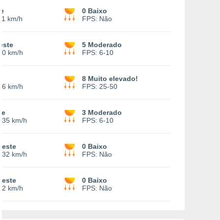
te
0 Baixo
11 km/h
FPS:
Não
este
5 Moderado
20 km/h
FPS:
6-10
8 Muito elevado!
26 km/h
FPS:
25-50
te
3 Moderado
-
35 km/h
FPS:
6-10
oeste
0 Baixo
-
32 km/h
FPS:
Não
oeste
0 Baixo
22 km/h
FPS:
Não