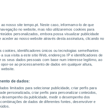
ortes Do Meio
VENTO
PRECIPITAÇÃO
r ao nosso site tempo.pt. Neste caso, informamo-lo de que
12
15
18
21
00
03
06
09
12
15
18
21
00
navegação no website, mas não utilizaremos cookies para
nteúdos personalizados, embora possa visualizar publicidade
e aceder ao nosso website através desta assinatura, clicando no
33°
33°
s cookies, identificadores únicos ou tecnologias semelhantes
31°
 sua visita a este sitio Web, endereços IP e identificadores de
30°
30°
r os seus dados pessoais com base num interesse legítimo, ao
28°
ou opor-se ao processamento de dados em qualquer altura,
27°
 website.
24°
23°
22°
mento de dados:
20°
20°
20°
dos limitados para selecionar publicidade, criar perfis para
idade personalizada, criar perfis para personalizar conteúdos,
ir o desempenho da publicidade, medir o desempenho dos
 combinações de dados de diferentes fontes, desenvolver e
eúdos.