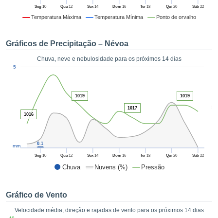
da em
Seg
10
Qua
12
Sex
14
Dom
16
Ter
18
Qui
20
Sáb
22
 recolhidas
Temperatura Máxima
Temperatura Mínima
Ponto de orvalho
 cookies ou
logias
s, permite-
Gráficos de Precipitação – Névoa
iar a nossa
de para
Chuva, neve e nebulosidade para os próximos 14 dias
ACEITAR
1
a fornecer-
5
E
dos de alta
CONTINUAR
ade sem
r custo.
1019
1019
CONFIGURAÇÕES
5
1017
 no botão
1016
continuar",
eder ao
ceitando a
0.1
mm
de todos os
róprios ou
Seg
10
Qua
12
Sex
14
Dom
16
Ter
18
Qui
20
Sáb
22
 parceiros,
Chuva
Nuvens (%)
Pressão
permitem
analisar o
mento no
Gráfico de Vento
 bem como
Velocidade média, direção e rajadas de vento para os próximos 14 dias
r um perfil