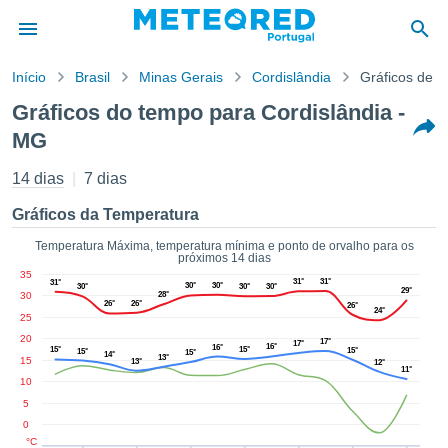
Início
Brasil
Minas Gerais
Cordislândia
Gráficos de 
o de
Gráficos do tempo para Cordislândia -
cidade
MG
eúdo da
empo.pt) foi
14 dias
7 dias
ado por
nais para
Gráficos da Temperatura
r que as
 fornecidas
Temperatura Máxima, temperatura mínima e ponto de orvalho para os
 qualidade.
próximos 14 dias
er a este
35
31°
31°
31°
30°
30°
30°
30°
30°
avés das
29°
30
28°
26°
26°
26°
s opções:
24°
25
20
17°
17°
16°
cookies e
16°
15°
15°
15°
15°
15°
14°
13°
15
13°
12°
de forma
11°
10
uita
5
ade digital
0
lizada,
°C