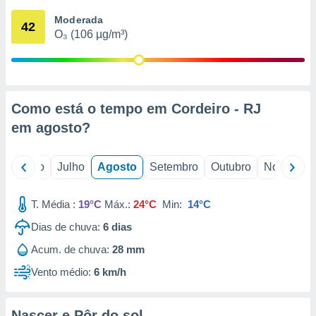
conteúdos.
Moderada
42
O₃ (106 µg/m³)
ção
ão através
de
,
 e
Como está o tempo em Cordeiro - RJ
em
agosto
?
dos,
publicidade
s, estudos
o
Junho
Julho
Agosto
Setembro
Outubro
Novembro
a e
mento de
T. Média :
19°C
Máx.:
24°C
Min:
14°C
ossos 1199
Dias de chuva:
6
dias
eiros
Acum. de chuva:
28 mm
Vento médio:
6 km/h
Nascer e Pôr do sol