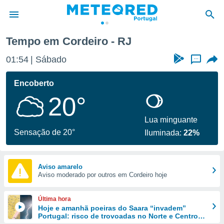
Tempo em Cordeiro - RJ
de
01:54
Sábado
...
 da
empo.pt) foi
Encoberto
or
20°
is para
e as
 fornecidas
Lua minguante
 qualidade.
Sensação de 20°
Iluminada:
22%
r a este
s das
opções:
Aviso amarelo
Aviso moderado por outros em Cordeiro hoje
ookies e
 forma
Última hora
e digital
Hoje e amanhã poeiras do Saara “invadem”
Portugal: risco de trovoadas no Norte e Centro
da,