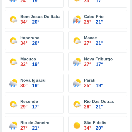
24°
19°
33°
17°
Bom Jesus Do Itabapoana
Cabo Frio
34°
20°
25°
21°
Itaperuna
Macae
34°
20°
27°
21°
Macuco
Nova Friburgo
32°
19°
27°
17°
Nova Iguacu
Parati
30°
19°
25°
19°
Resende
Rio Das Ostras
29°
17°
26°
21°
Rio de Janeiro
São Fidelis
27°
21°
34°
20°