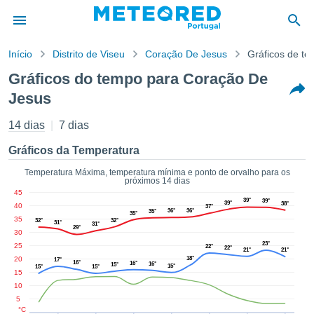
Início
Distrito de Viseu
Coração De Jesus
Gráficos de t
o de
Gráficos do tempo para Coração De
cidade
Jesus
eúdo da
empo.pt) foi
14 dias
7 dias
ado por
nais para
Gráficos da Temperatura
r que as
 fornecidas
Temperatura Máxima, temperatura mínima e ponto de orvalho para os
 qualidade.
próximos 14 dias
er a este
45
39°
39°
avés das
39°
38°
40
37°
36°
36°
35°
35°
s opções:
35
32°
32°
31°
31°
29°
30
cookies e
23°
25
22°
22°
21°
21°
de forma
20
18°
17°
16°
16°
16°
15°
15°
15°
15°
uita
15
10
ade digital
5
lizada,
°C