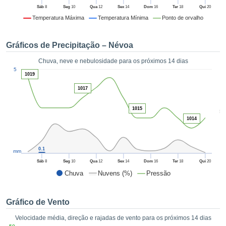
da em
Sáb
8
Seg
10
Qua
12
Sex
14
Dom
16
Ter
18
Qui
20
 recolhidas
Temperatura Máxima
Temperatura Mínima
Ponto de orvalho
 cookies ou
logias
s, permite-
Gráficos de Precipitação – Névoa
iar a nossa
de para
Chuva, neve e nebulosidade para os próximos 14 dias
ACEITAR
1
a fornecer-
5
E
1019
dos de alta
CONTINUAR
ade sem
1017
r custo.
CONFIGURAÇÕES
1015
5
 no botão
1014
continuar",
eder ao
ceitando a
0.1
mm
de todos os
róprios ou
Sáb
8
Seg
10
Qua
12
Sex
14
Dom
16
Ter
18
Qui
20
 parceiros,
Chuva
Nuvens (%)
Pressão
permitem
analisar o
mento no
Gráfico de Vento
 bem como
Velocidade média, direção e rajadas de vento para os próximos 14 dias
r um perfil