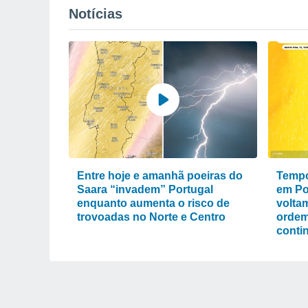
Notícias
Entre hoje e amanhã poeiras do
Tempo
Saara “invadem” Portugal
em Po
enquanto aumenta o risco de
volta
trovoadas no Norte e Centro
ordem
conti