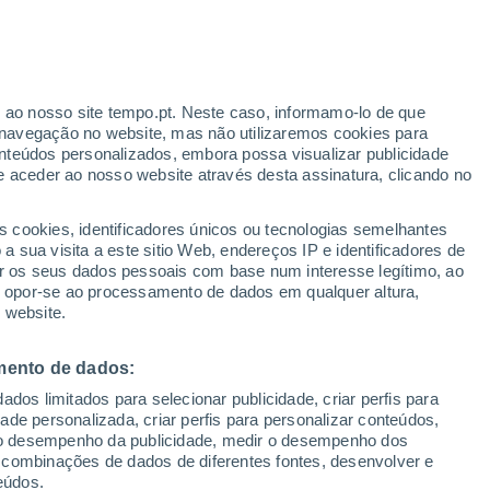
Compton
VENTO
PRECIPITAÇÃO
r ao nosso site tempo.pt. Neste caso, informamo-lo de que
12
15
18
21
00
03
06
09
12
15
18
21
00
navegação no website, mas não utilizaremos cookies para
nteúdos personalizados, embora possa visualizar publicidade
e aceder ao nosso website através desta assinatura, clicando no
28°
28°
s cookies, identificadores únicos ou tecnologias semelhantes
 sua visita a este sitio Web, endereços IP e identificadores de
25°
24°
24°
r os seus dados pessoais com base num interesse legítimo, ao
24°
ou opor-se ao processamento de dados em qualquer altura,
21°
21°
 website.
20°
19°
17°
16°
15°
mento de dados:
dos limitados para selecionar publicidade, criar perfis para
idade personalizada, criar perfis para personalizar conteúdos,
ir o desempenho da publicidade, medir o desempenho dos
 combinações de dados de diferentes fontes, desenvolver e
eúdos.