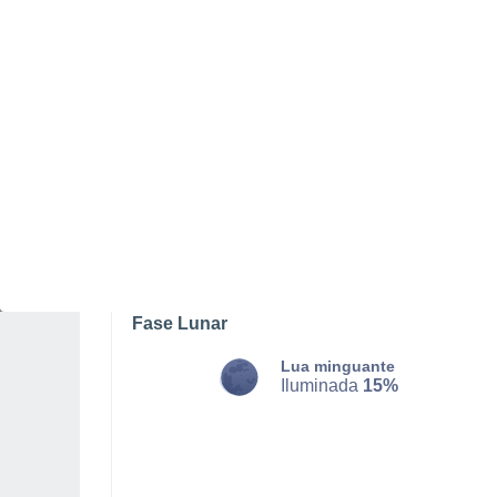
DOMINGO, 09 DE AGOSTO
O dia todo
Nuvens dispersas
Nascer do sol às
05h42m
Pôr-do-sol às
20h37m
Primeira luz às
05:04
Última luz às
21:15
Fase Lunar
Lua minguante
Iluminada
15%