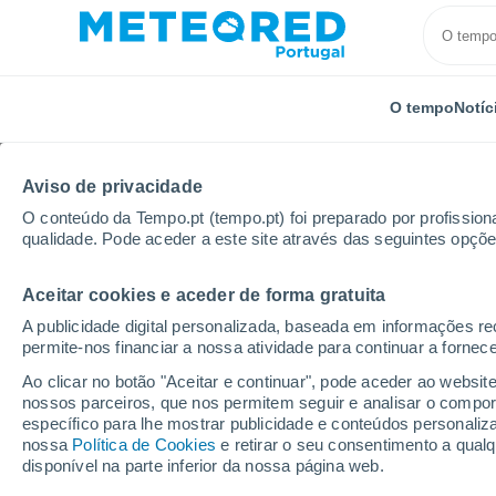
O tempo
Notíc
Aviso de privacidade
O conteúdo da Tempo.pt (tempo.pt) foi preparado por profissiona
qualidade. Pode aceder a este site através das seguintes opçõe
Aceitar cookies e aceder de forma gratuita
Início
Reino Unido
Sudeste da Inglaterra
Comp
A publicidade digital personalizada, baseada em informações r
permite-nos financiar a nossa atividade para continuar a fornec
Tempo para Compton 
Ao clicar no botão "Aceitar e continuar", pode aceder ao websit
nossos parceiros, que nos permitem seguir e analisar o compo
específico para lhe mostrar publicidade e conteúdos persona
O Tempo 1 - 7 Dias
Por horas
nossa
Política de Cookies
e retirar o seu consentimento a qua
disponível na parte inferior da nossa página web.