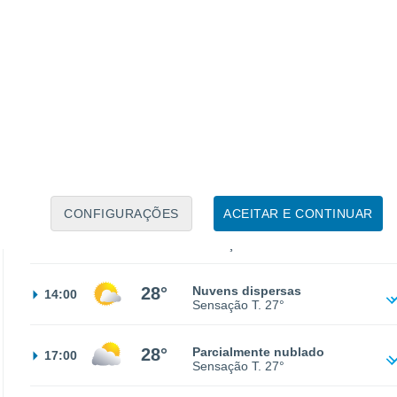
16°
Nuvens dispersas
02:00
Sensação T.
16°
15°
Nuvens dispersas
05:00
Sensação T.
15°
19°
Nuvens dispersas
08:00
Sensação T.
19°
CONFIGURAÇÕES
ACEITAR E CONTINUAR
25°
Nuvens dispersas
11:00
Sensação T.
26°
28°
Nuvens dispersas
14:00
Sensação T.
27°
28°
Parcialmente nublado
17:00
Sensação T.
27°