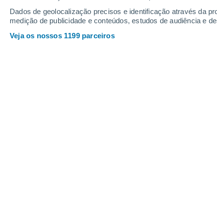
Sexta
7
Sábado
8
Dados de geolocalização precisos e identificação através da pr
medição de publicidade e conteúdos, estudos de audiência e d
Veja os nossos 1199 parceiros
A previsão do tempo por horas: Co
SEXTA, 07 DE AGOSTO
O dia todo
Limpo
Nascer do sol às
05h39m
Pôr-do-sol às
20h41m
Primeira luz às
05:01
Última luz às
21:19
Fase Lunar