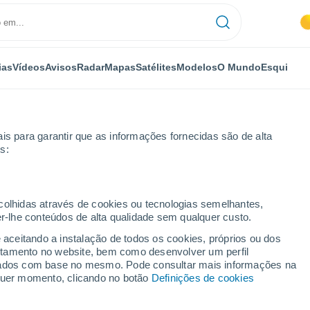
ias
Vídeos
Avisos
Radar
Mapas
Satélites
Modelos
O Mundo
Esqui
is para garantir que as informações fornecidas são de alta
s:
ton
Por horas
ecolhidas através de cookies ou tecnologias semelhantes,
er-lhe conteúdos de alta qualidade sem qualquer custo.
por horas
e aceitando a instalação de todos os cookies, próprios ou dos
rtamento no website, bem como desenvolver um perfil
lizados com base no mesmo. Pode consultar mais informações na
lquer momento, clicando no botão
Definições de cookies