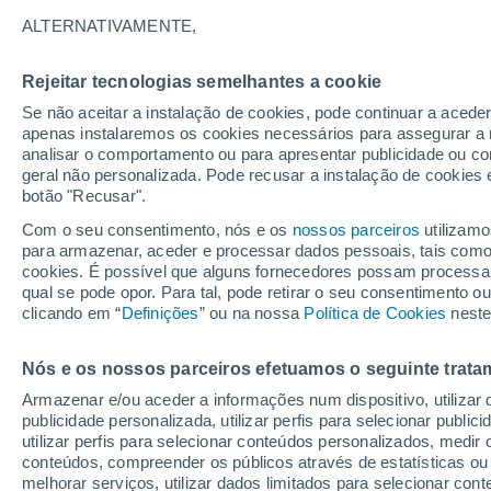
Gráfico do tempo por horas em 
ALTERNATIVAMENTE,
SÍMBOLO
TEMPERATURA
Rejeitar tecnologias semelhantes a cookie
Se não aceitar a instalação de cookies, pode continuar a acede
00
03
06
09
12
15
18
21
00
03
06
09
apenas instalaremos os cookies necessários para assegurar a 
analisar o comportamento ou para apresentar publicidade ou co
geral não personalizada. Pode recusar a instalação de cookies 
botão "Recusar".
Com o seu consentimento, nós e os
nossos parceiros
utilizamo
para armazenar, aceder e processar dados pessoais, tais como a
cookies. É possível que alguns fornecedores possam processa
23°
qual se pode opor. Para tal, pode retirar o seu consentimento 
22°
20°
clicando em “
Definições
” ou na nossa
Política de Cookies
neste
20°
17°
16°
Nós e os nossos parceiros efetuamos o seguinte trata
14°
13°
Armazenar e/ou aceder a informações num dispositivo, utilizar da
12°
12°
publicidade personalizada, utilizar perfis para selecionar public
10°
utilizar perfis para selecionar conteúdos personalizados, med
conteúdos, compreender os públicos através de estatísticas ou
melhorar serviços, utilizar dados limitados para selecionar cont