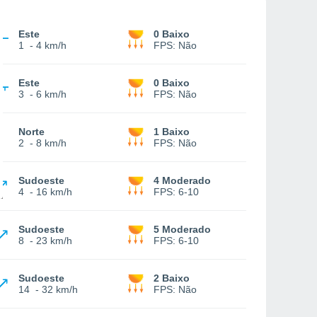
Este
0 Baixo
1
-
4 km/h
FPS:
Não
Este
0 Baixo
3
-
6 km/h
FPS:
Não
Norte
1 Baixo
2
-
8 km/h
FPS:
Não
Sudoeste
4 Moderado
4
-
16 km/h
FPS:
6-10
Sudoeste
5 Moderado
8
-
23 km/h
FPS:
6-10
Sudoeste
2 Baixo
14
-
32 km/h
FPS:
Não