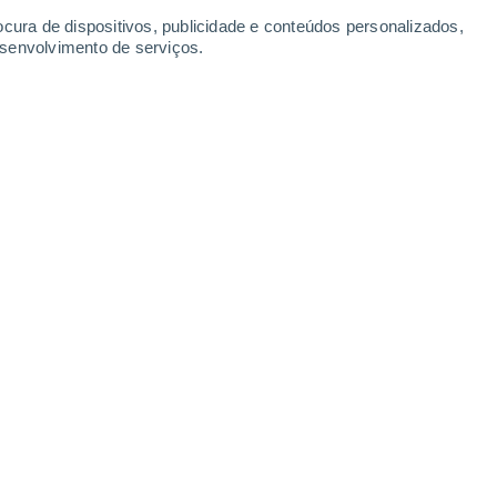
Domingo
9
ocura de dispositivos, publicidade e conteúdos personalizados,
esenvolvimento de serviços.
mpton
12°
Nuvens dispersas
02:00
Sensação T.
12°
10°
Céu limpo
05:00
Sensação T.
10°
14°
Limpo
08:00
Sensação T.
14°
20°
Limpo
11:00
Sensação T.
20°