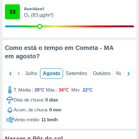
conteúdos.
Aceitável
33
O₃ (83 µg/m³)
ção
ão através
de
,
 e
Como está o tempo em Cometa - MA
em
agosto
?
dos,
publicidade
s, estudos
o
Junho
Julho
Agosto
Setembro
Outubro
Novembro
a e
mento de
T. Média :
28°C
Máx.:
34°C
Min:
22°C
ossos 1199
Dias de chuva:
0
dias
eiros
Acum. de chuva:
0 mm
Vento médio:
11 km/h
Nascer e Pôr do sol