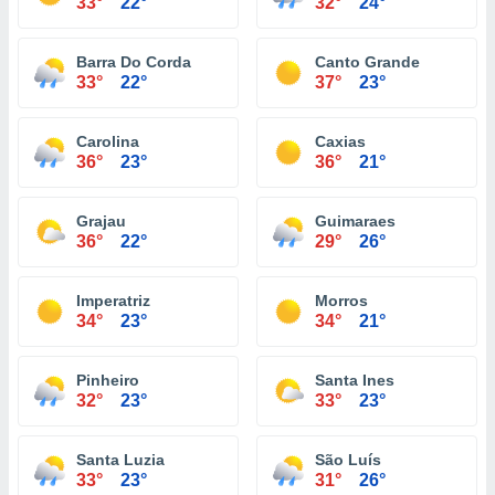
33°
22°
32°
24°
Barra Do Corda
Canto Grande
33°
22°
37°
23°
Carolina
Caxias
36°
23°
36°
21°
Grajau
Guimaraes
36°
22°
29°
26°
Imperatriz
Morros
34°
23°
34°
21°
Pinheiro
Santa Ines
32°
23°
33°
23°
Santa Luzia
São Luís
33°
23°
31°
26°