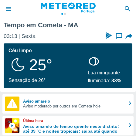
Tempo em Cometa - MA
de
03:13
Sexta
...
 da
empo.pt) foi
Céu limpo
or
25°
is para
e as
 fornecidas
Lua minguante
 qualidade.
Sensação de 26°
Iluminada:
33%
r a este
s das
opções:
Aviso amarelo
Aviso moderado por outros em Cometa hoje
ookies e
 forma
Última hora
e digital
Aviso amarelo de tempo quente neste distrito:
até 39 ºC e noites tropicais; saiba até quando
da,