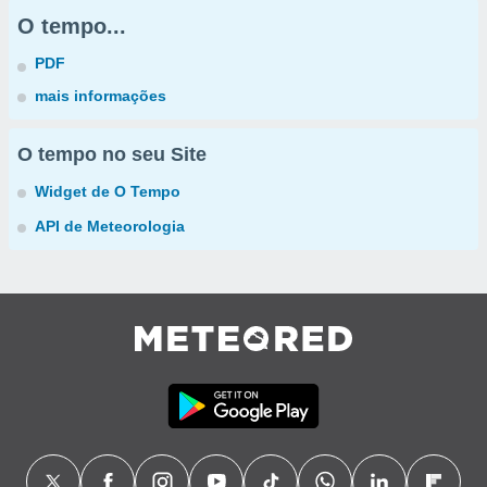
O tempo...
PDF
mais informações
O tempo no seu Site
Widget de O Tempo
API de Meteorologia