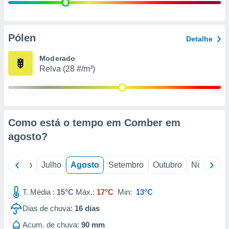
conteúdos.
ção
Pólen
Detalhe
ão através
de
Moderado
,
Relva (28 #/m³)
 e
dos,
publicidade
s, estudos
Como está o tempo em Comber em
a e
mento de
agosto
?
ossos 1199
o
Junho
Julho
Agosto
Setembro
Outubro
Novembro
eiros
T. Média :
15°C
Máx.:
17°C
Min:
13°C
Dias de chuva:
16
dias
Acum. de chuva:
90 mm