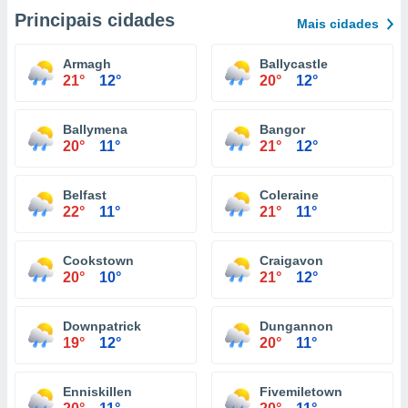
Principais cidades
Mais cidades
Armagh
Ballycastle
21°
12°
20°
12°
Ballymena
Bangor
20°
11°
21°
12°
Belfast
Coleraine
22°
11°
21°
11°
Cookstown
Craigavon
20°
10°
21°
12°
Downpatrick
Dungannon
19°
12°
20°
11°
Enniskillen
Fivemiletown