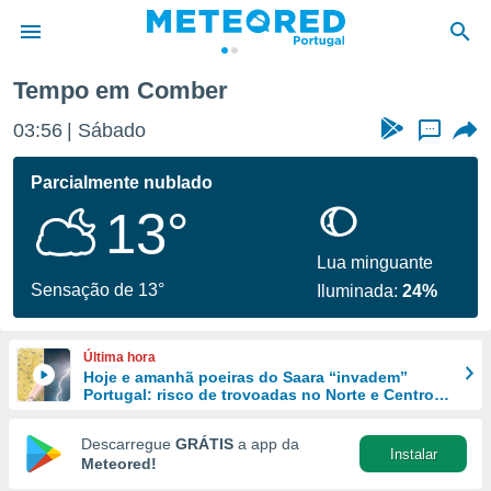
Tempo em Comber
de
03:56
Sábado
...
 da
empo.pt) foi
Parcialmente nublado
or
13°
is para
e as
 fornecidas
Lua minguante
 qualidade.
Sensação de 13°
Iluminada:
24%
r a este
s das
opções:
Última hora
Hoje e amanhã poeiras do Saara “invadem”
ookies e
Portugal: risco de trovoadas no Norte e Centro
 forma
aumenta
Descarregue
GRÁTIS
a app da
Instalar
e digital
Meteored!
da,