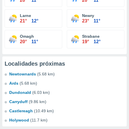
20°
11°
20°
11°
Larne
Newry
21°
12°
23°
11°
Omagh
Strabane
20°
11°
19°
12°
Localidades próximas
Newtownards
(5.68 km)
Ards
(5.68 km)
Dundonald
(6.03 km)
Carryduff
(9.86 km)
Castlereagh
(10.49 km)
Holywood
(11.7 km)