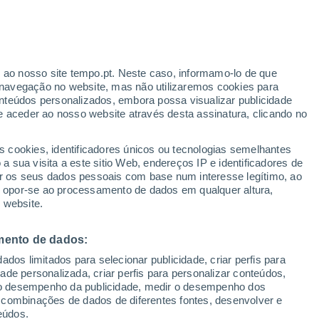
ante
r ao nosso site tempo.pt. Neste caso, informamo-lo de que
:
21%
navegação no website, mas não utilizaremos cookies para
nteúdos personalizados, embora possa visualizar publicidade
e aceder ao nosso website através desta assinatura, clicando no
s cookies, identificadores únicos ou tecnologias semelhantes
o
 sua visita a este sitio Web, endereços IP e identificadores de
r os seus dados pessoais com base num interesse legítimo, ao
Radar de Chuva
Satélites
Modelos
ou opor-se ao processamento de dados em qualquer altura,
 website.
mento de dados:
Terça
Quarta
Quinta
Sexta
dos limitados para selecionar publicidade, criar perfis para
18 Ago.
19 Ago.
20 Ago.
21 Ago.
idade personalizada, criar perfis para personalizar conteúdos,
ir o desempenho da publicidade, medir o desempenho dos
 combinações de dados de diferentes fontes, desenvolver e
eúdos.
60%
80%
80%
80%