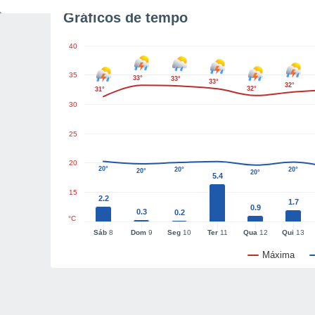
Gráficos de tempo
40
35
33°
33°
33°
32°
32°
31°
30
25
20
20°
20°
20°
20°
20°
5.4
15
2.2
1.7
0.9
0.3
0.2
°C
Sáb
8
Dom
9
Seg
10
Ter
11
Qua
12
Qui
13
Máxima