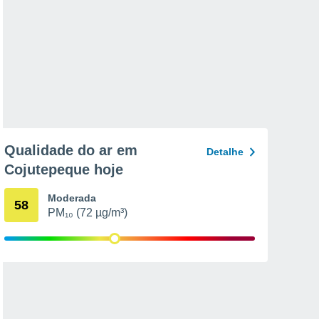
Qualidade do ar em
Detalhe
Cojutepeque hoje
Moderada
58
PM₁₀ (72 µg/m³)