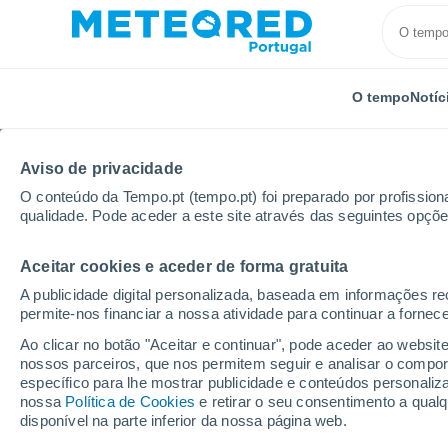
O tempo
Notíc
Aviso de privacidade
O conteúdo da Tempo.pt (tempo.pt) foi preparado por profissiona
qualidade. Pode aceder a este site através das seguintes opçõe
Aceitar cookies e aceder de forma gratuita
Início
El Salvador
Cuscatlán
Cojutepeque
P
A publicidade digital personalizada, baseada em informações r
permite-nos financiar a nossa atividade para continuar a fornec
Tempo para Cojutepeque
Ao clicar no botão "Aceitar e continuar", pode aceder ao websit
nossos parceiros, que nos permitem seguir e analisar o compo
00:58
Sábado
específico para lhe mostrar publicidade e conteúdos persona
nossa
Política de Cookies
e retirar o seu consentimento a qua
disponível na parte inferior da nossa página web.
Nuvens dispersas