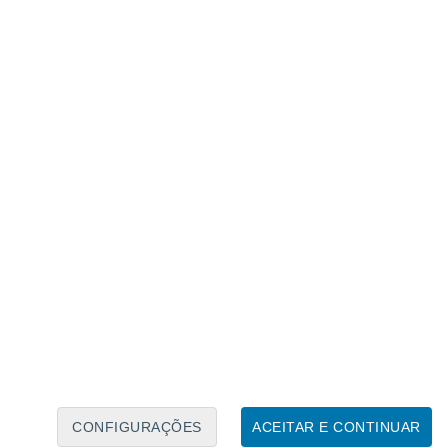
Calendário Lunar
Seg
Ter
Qua
Qui
Sex
Sáb
Domo
8
9
10
11
12
13
14
15
16
17
18
19
20
21
CONFIGURAÇÕES
ACEITAR E CONTINUAR