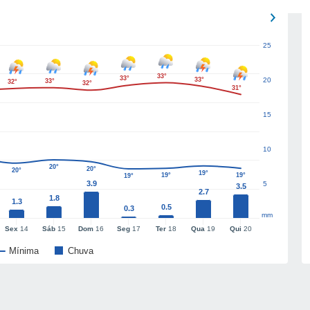
25
33°
33°
33°
20
33°
32°
32°
31°
15
10
20°
20°
20°
19°
19°
19°
19°
3.9
5
3.5
2.7
1.8
1.3
0.5
0.3
mm
Sex
14
Sáb
15
Dom
16
Seg
17
Ter
18
Qua
19
Qui
20
Mínima
Chuva