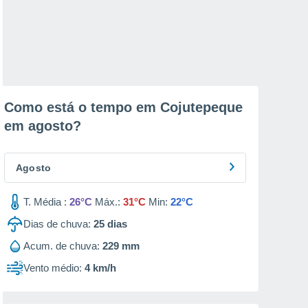
Como está o tempo em Cojutepeque
em
agosto
?
Agosto
T. Média :
26°C
Máx.:
31°C
Min:
22°C
Dias de chuva:
25
dias
Acum. de chuva:
229 mm
Vento médio:
4 km/h