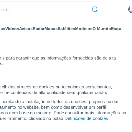
ias
Vídeos
Avisos
Radar
Mapas
Satélites
Modelos
O Mundo
Esqui
is para garantir que as informações fornecidas são de alta
s:
róxima semana
ecolhidas através de cookies ou tecnologias semelhantes,
er-lhe conteúdos de alta qualidade sem qualquer custo.
 8 - 14 dias
e aceitando a instalação de todos os cookies, próprios ou dos
rtamento no website, bem como desenvolver um perfil
...
lizados com base no mesmo. Pode consultar mais informações na
lquer momento, clicando no botão
Definições de cookies
Por horas
Intervalos nublados nas
próximas horas