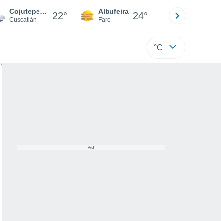
Cojutepeque
Albufeira
Lisboa
22°
24°
Cuscatlán
Faro
Lisboa
°C