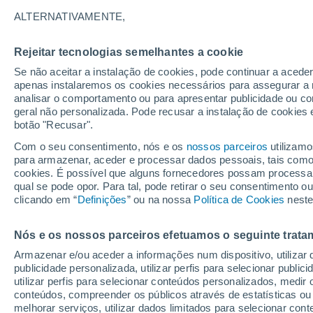
22°
ALTERNATIVAMENTE,
Rejeitar tecnologias semelhantes a cookie
Lua mingu
Se não aceitar a instalação de cookies, pode continuar a acede
Iluminada
Sensação de 22°
apenas instalaremos os cookies necessários para assegurar a 
analisar o comportamento ou para apresentar publicidade ou co
geral não personalizada. Pode recusar a instalação de cookies 
botão "Recusar".
Última hora
Hoje e amanhã poeiras do Saara “invadem”
Com o seu consentimento, nós e os
nossos parceiros
utilizamo
Portugal: risco de trovoadas no Norte e Centr
para armazenar, aceder e processar dados pessoais, tais como a
aumenta
cookies. É possível que alguns fornecedores possam processa
O Tempo 1 - 7 Dias
Atualidade
Mapas de nuvens
qual se pode opor. Para tal, pode retirar o seu consentimento 
clicando em “
Definições
” ou na nossa
Política de Cookies
neste
Nós e os nossos parceiros efetuamos o seguinte trata
Domingo
Segunda
Sábado
Armazenar e/ou aceder a informações num dispositivo, utilizar da
16 Ago.
17 Ago.
15 Ago.
publicidade personalizada, utilizar perfis para selecionar public
utilizar perfis para selecionar conteúdos personalizados, med
conteúdos, compreender os públicos através de estatísticas ou
melhorar serviços, utilizar dados limitados para selecionar cont
90%
60%
80%