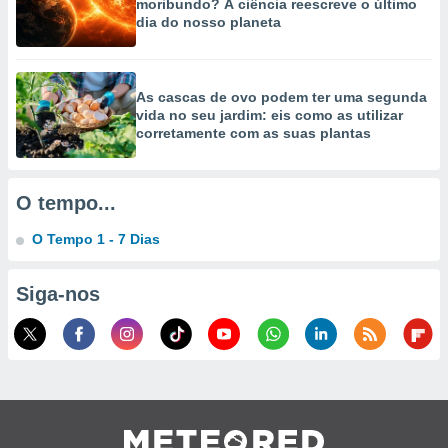
moribundo? A ciência reescreve o último
selecionar
dia do nosso planeta
a, criar
personalizar
tilizar
As cascas de ovo podem ter uma segunda
selecionar
vida no seu jardim: eis como as utilizar
corretamente com as suas plantas
dos, medir
nho da
, medir o
O tempo...
o dos
O Tempo 1 - 7 Dias
r os
ravés de
s ou
Siga-nos
s de dados
es fontes,
 e melhorar
ilizar dados
ara
conteúdos.
ção