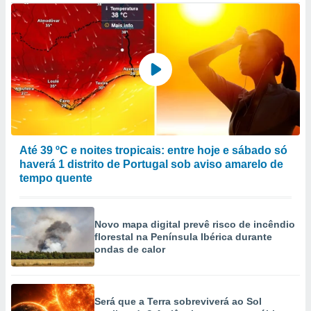
to ou opor-
essamento
m qualquer
ando em “
 ou na
 Cookies
te.
 nossos
Até 39 ºC e noites tropicais: entre hoje e sábado só
s o
haverá 1 distrito de Portugal sob aviso amarelo de
tempo quente
o de
e/ou aceder
Novo mapa digital prevê risco de incêndio
ões num
florestal na Península Ibérica durante
utilizar
ondas de calor
ados para
publicidade,
 para
Será que a Terra sobreviverá ao Sol
a, utilizar