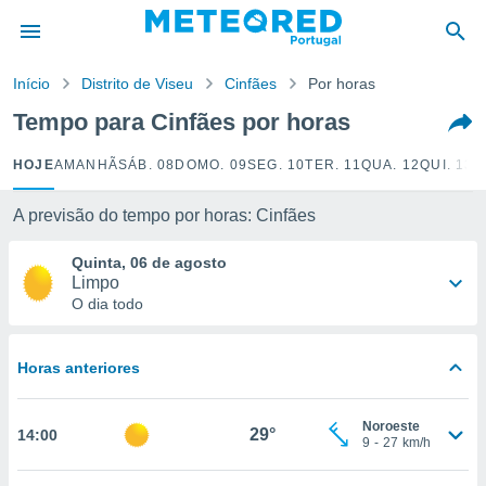
de
Início
Distrito de Viseu
Cinfães
Por horas
 da
empo.pt) foi
Tempo para Cinfães por horas
or
is para
HOJE
AMANHÃ
SÁB. 08
DOMO. 09
SEG. 10
TER. 11
QUA. 12
QUI. 13
S
e as
 fornecidas
 qualidade.
A previsão do tempo por horas: Cinfães
r a este
s das
Quinta, 06 de agosto
opções:
Limpo
O dia todo
ookies e
 forma
Horas anteriores
e digital
da,
Noroeste
m
29°
14:00
9
-
27
km/h
 recolhidas
cookies ou