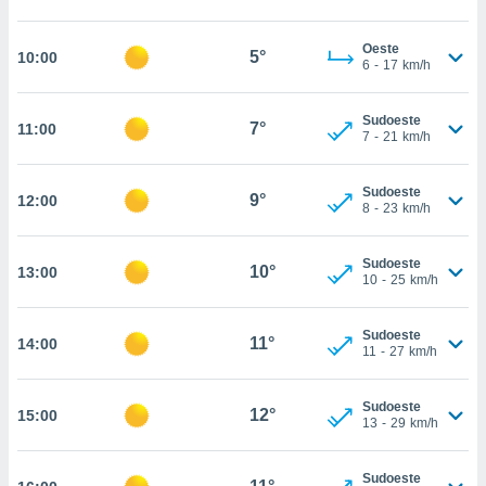
, permite-
ar a nossa
Oeste
5°
10:00
6
-
17
km/h
ara
ACEITAR
 fornecer-
E
os de alta
CONTINUAR
Sudoeste
7°
11:00
sem
7
-
21
km/h
sto.
CONFIGURAÇÕES
o botão
Sudoeste
9°
12:00
ontinuar",
8
-
23
km/h
r ao
itando a
Sudoeste
de todos os
10°
13:00
10
-
25
km/h
óprios ou
parceiros,
rmitem
Sudoeste
11°
14:00
lisar o
11
-
27
km/h
nto no
em como
Sudoeste
 um perfil
12°
15:00
13
-
29
km/h
para lhe
licidade e
Sudoeste