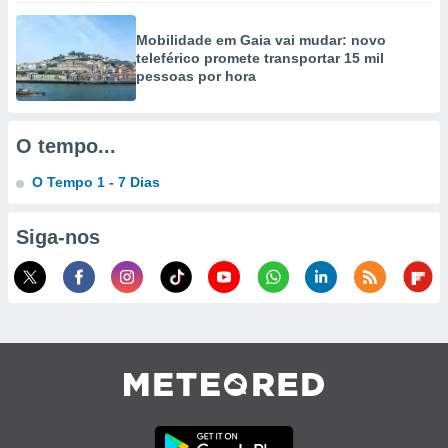
ão através
Mobilidade em Gaia vai mudar: novo
de
teleférico promete transportar 15 mil
,
pessoas por hora
 e
dos,
O tempo...
publicidade
s, estudos
O Tempo 1 - 7 Dias
a e
mento de
Siga-nos
ossos 1199
eiros