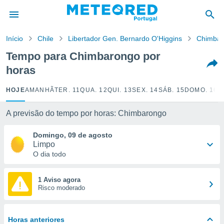
de
Início
Chile
Libertador Gen. Bernardo O'Higgins
Chimbar
 da
empo.pt) foi
Tempo para Chimbarongo por
or
horas
is para
e as
 fornecidas
HOJE
AMANHÃ
TER. 11
QUA. 12
QUI. 13
SEX. 14
SÁB. 15
DOMO. 16
S
 qualidade.
r a este
A previsão do tempo por horas: Chimbarongo
s das
opções:
Domingo, 09 de agosto
Limpo
ookies e
O dia todo
 forma
e digital
1 Aviso agora
Risco moderado
da,
m
 recolhidas
cookies ou
Horas anteriores