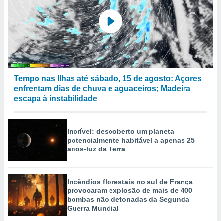
selecionar
a, criar
personalizar
tilizar
selecionar
dos, medir
Tempo nas Ilhas até sábado, 15 de agosto: Açores
nho da
enfrentam dias de chuva e aguaceiros; Madeira
, medir o
escapa à instabilidade
o dos
r os
ravés de
Incrível: descoberto um planeta
s ou
potencialmente habitável a apenas 25
s de dados
anos-luz da Terra
es fontes,
 e melhorar
ilizar dados
Incêndios florestais no sul de França
ara
provocaram explosão de mais de 400
conteúdos.
bombas não detonadas da Segunda
Guerra Mundial
ção