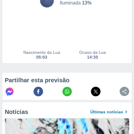
Iluminada
13%
to ou opor-
essamento
m qualquer
ando em “
 ou na
 Cookies
te.
Nascimento da Lua
Ocaso da Lua
 nossos
05:03
14:35
s o
o de
Partilhar esta previsão
e/ou aceder
ões num
utilizar
ados para
Notícias
Últimas notícias
publicidade,
 para
a, utilizar