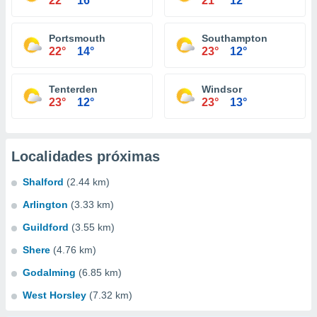
22°
16°
21°
12°
Portsmouth
Southampton
22°
14°
23°
12°
Tenterden
Windsor
23°
12°
23°
13°
Localidades próximas
Shalford
(2.44 km)
Arlington
(3.33 km)
Guildford
(3.55 km)
Shere
(4.76 km)
Godalming
(6.85 km)
West Horsley
(7.32 km)