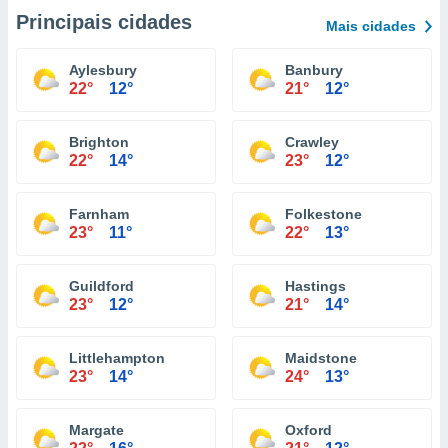
Principais cidades
Mais cidades
Aylesbury
Banbury
22°
12°
21°
12°
Brighton
Crawley
22°
14°
23°
12°
Farnham
Folkestone
23°
11°
22°
13°
Guildford
Hastings
23°
12°
21°
14°
Littlehampton
Maidstone
23°
14°
24°
13°
Margate
Oxford