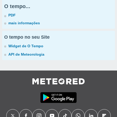
O tempo...
PDF
mais informações
O tempo no seu Site
Widget de O Tempo
API de Meteorologia