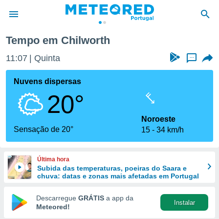
Tempo em Chilworth
de
11:07
Quinta
...
 da
empo.pt) foi
Nuvens dispersas
or
20°
is para
e as
 fornecidas
Noroeste
 qualidade.
Sensação de 20°
15
34 km/h
r a este
s das
opções:
Última hora
Subida das temperaturas, poeiras do Saara e
ookies e
chuva: datas e zonas mais afetadas em Portugal
 forma
Descarregue
GRÁTIS
a app da
Instalar
e digital
Meteored!
da,