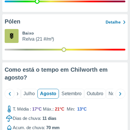
conteúdos.
ção
Pólen
Detalhe
ão através
de
Baixo
,
Relva (21 #/m³)
 e
dos,
publicidade
s, estudos
Como está o tempo em Chilworth em
a e
mento de
agosto
?
ossos 1199
o
Junho
Julho
Agosto
Setembro
Outubro
Novembro
eiros
T. Média :
17°C
Máx.:
21°C
Min:
13°C
Dias de chuva:
11
dias
Acum. de chuva:
70 mm