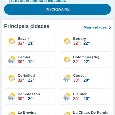
Eu li e aceito a política de privacidade.
Principais cidades
Mais cidades
Bevaix
Boudry
32°
21°
32°
22°
Cernier
Colombier (Ne)
30°
19°
32°
22°
Cortaillod
Couvet
32°
22°
30°
20°
Dombresson
Fleurier
30°
20°
30°
20°
La Brévine
La Chaux-De-Fonds