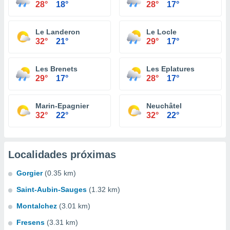
28°
18°
28°
17°
Le Landeron
Le Locle
32°
21°
29°
17°
Les Brenets
Les Eplatures
29°
17°
28°
17°
Marin-Epagnier
Neuchâtel
32°
22°
32°
22°
Localidades próximas
Gorgier
(0.35 km)
Saint-Aubin-Sauges
(1.32 km)
Montalchez
(3.01 km)
Fresens
(3.31 km)