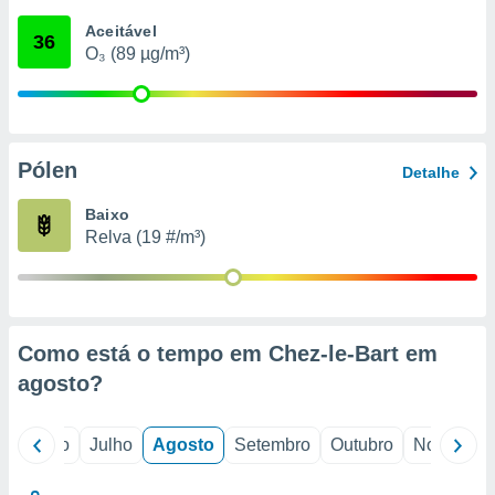
conteúdos.
Aceitável
36
O₃ (89 µg/m³)
ção
ão através
de
,
 e
Pólen
Detalhe
dos,
Baixo
publicidade
Relva (19 #/m³)
s, estudos
a e
mento de
ossos 1199
Como está o tempo em Chez-le-Bart em
eiros
agosto
?
o
Junho
Julho
Agosto
Setembro
Outubro
Novembro