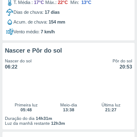
T. Média :
17°C
Máx.:
22°C
Min:
13°C
Dias de chuva:
17
dias
Acum. de chuva:
154 mm
Vento médio:
7 km/h
Nascer e Pôr do sol
Nascer do sol
Pôr do sol
06:22
20:53
Primeira luz
Meio-dia
Última luz
05:48
13:38
21:27
Duração do dia
14h31m
Luz da manhã restante
12h3m