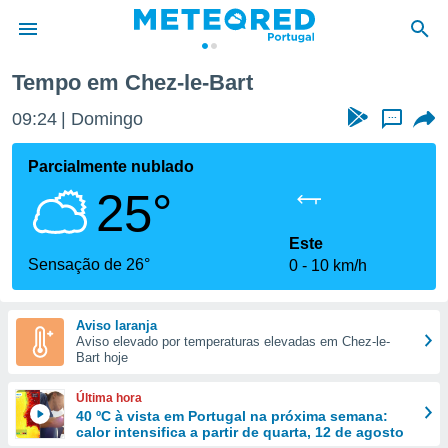
Tempo em Chez-le-Bart
de
09:24
Domingo
...
 da
empo.pt) foi
Parcialmente nublado
or
25°
is para
e as
 fornecidas
Este
 qualidade.
Sensação de 26°
0
10 km/h
r a este
s das
opções:
Aviso laranja
Aviso elevado por temperaturas elevadas em Chez-le-
ookies e
Bart hoje
 forma
Última hora
e digital
40 ºC à vista em Portugal na próxima semana:
calor intensifica a partir de quarta, 12 de agosto
da,