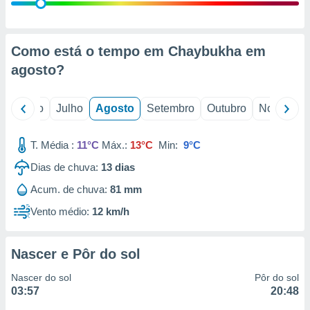
conteúdos.
ção
Como está o tempo em Chaybukha em
ão através
agosto
?
de
,
 e
o
Junho
Julho
Agosto
Setembro
Outubro
Novembro
dos,
publicidade
T. Média :
11°C
Máx.:
13°C
Min:
9°C
s, estudos
Dias de chuva:
13
dias
a e
mento de
Acum. de chuva:
81 mm
Vento médio:
12 km/h
ossos 1199
eiros
Nascer e Pôr do sol
Nascer do sol
Pôr do sol
03:57
20:48