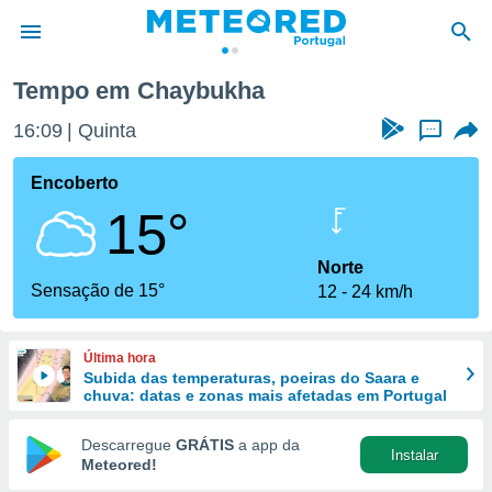
Tempo em Chaybukha
de
16:09
Quinta
...
 da
empo.pt) foi
Encoberto
or
15°
is para
e as
 fornecidas
Norte
 qualidade.
Sensação de 15°
12
24 km/h
r a este
s das
opções:
Última hora
Subida das temperaturas, poeiras do Saara e
ookies e
chuva: datas e zonas mais afetadas em Portugal
 forma
Descarregue
GRÁTIS
a app da
Instalar
e digital
Meteored!
da,