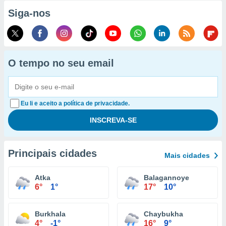
Siga-nos
O tempo no seu email
Eu li e aceito a política de privacidade.
Principais cidades
Mais cidades
Atka
Balagannoye
6°
1°
17°
10°
Burkhala
Chaybukha
4°
-1°
16°
9°