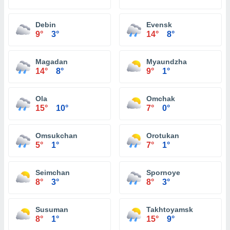
Debin
Evensk
9°
3°
14°
8°
Magadan
Myaundzha
14°
8°
9°
1°
Ola
Omchak
15°
10°
7°
0°
Omsukchan
Orotukan
5°
1°
7°
1°
Seimchan
Spornoye
8°
3°
8°
3°
Susuman
Takhtoyamsk
8°
1°
15°
9°