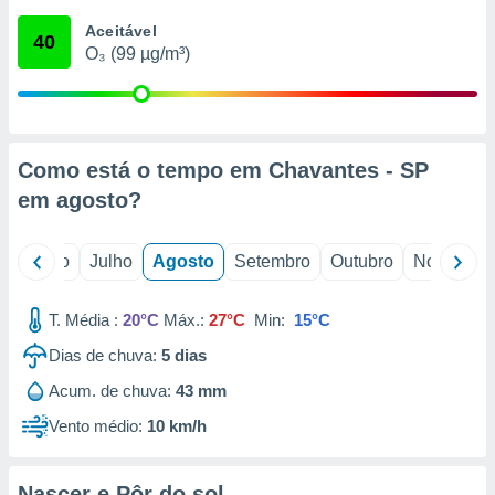
conteúdos.
Aceitável
40
O₃ (99 µg/m³)
ção
ão através
de
,
 e
Como está o tempo em Chavantes - SP
em
agosto
?
dos,
publicidade
s, estudos
o
Junho
Julho
Agosto
Setembro
Outubro
Novembro
a e
mento de
T. Média :
20°C
Máx.:
27°C
Min:
15°C
ossos 1199
Dias de chuva:
5
dias
eiros
Acum. de chuva:
43 mm
Vento médio:
10 km/h
Nascer e Pôr do sol