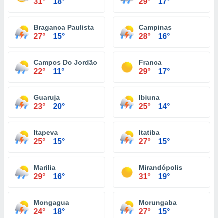
31°
18°
29°
17°
Braganca Paulista
Campinas
27°
15°
28°
16°
Campos Do Jordão
Franca
22°
11°
29°
17°
Guaruja
Ibiuna
23°
20°
25°
14°
Itapeva
Itatiba
25°
15°
27°
15°
Marilia
Mirandópolis
29°
16°
31°
19°
Mongagua
Morungaba
24°
18°
27°
15°