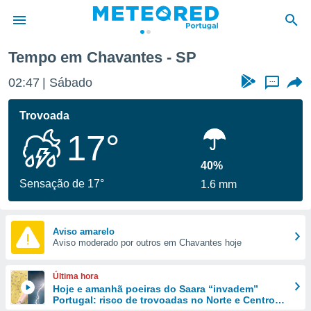
Tempo em Chavantes - SP
de
02:47
Sábado
...
 da
empo.pt) foi
Trovoada
or
17°
is para
e as
 fornecidas
40%
 qualidade.
Sensação de 17°
1.6 mm
r a este
s das
opções:
Aviso amarelo
Aviso moderado por outros em Chavantes hoje
ookies e
 forma
Última hora
e digital
Hoje e amanhã poeiras do Saara “invadem”
Portugal: risco de trovoadas no Norte e Centro
da,