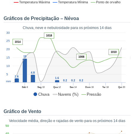
da em
Temperatura Máxima
Temperatura Mínima
Ponto de orvalho
 recolhidas
 cookies ou
Gráficos de Precipitação – Névoa
logias
s, permite-
Chuva, neve e nebulosidade para os próximos 14 dias
iar a nossa
1
30
de para
1018
ACEITAR
a fornecer-
25
1014
E
dos de alta
20
CONTINUAR
ade sem
1010
15
1008
5
15
r custo.
CONFIGURAÇÕES
10
 no botão
continuar",
4.8
5
2.6
1.6
eder ao
0.2
0.2
0.2
mm
ceitando a
Sáb
8
Seg
10
Qua
12
Sex
14
Dom
16
Ter
18
Qui
20
de todos os
Chuva
Nuvens (%)
Pressão
róprios ou
 parceiros,
permitem
Gráfico de Vento
analisar o
mento no
Velocidade média, direção e rajadas de vento para os próximos 14 dias
 bem como
50
r um perfil
40