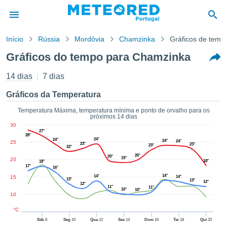
Início
Rússia
Mordóvia
Chamzinka
Gráficos de temp
o de
Gráficos do tempo para Chamzinka
cidade
eúdo da
14 dias
7 dias
empo.pt) foi
ado por
Gráficos da Temperatura
nais para
r que as
Temperatura Máxima, temperatura mínima e ponto de orvalho para os
próximos 14 dias
 fornecidas
30
 qualidade.
27°
28°
er a este
24°
24°
24°
24°
25
23°
23°
23°
avés das
22°
20°
s opções:
20°
19°
20
18°
18°
17°
16°
14°
cookies e
14°
15
14°
13°
13°
12°
12°
de forma
11°
11°
10°
10°
10
uita
ade digital
°C
lizada,
Sáb
8
Seg
10
Qua
12
Sex
14
Dom
16
Ter
18
Qui
20