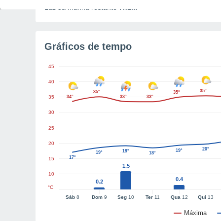
Luz da manhã restante
7h1m
Gráficos de tempo
45
40
35°
35°
35°
35
34°
33°
33°
30
25
20
20°
19°
19°
19°
18°
17°
15
1.5
10
0.4
0.2
°C
Sáb
8
Dom
9
Seg
10
Ter
11
Qua
12
Qui
13
Máxima