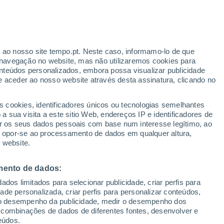
o
r ao nosso site tempo.pt. Neste caso, informamo-lo de que
navegação no website, mas não utilizaremos cookies para
nteúdos personalizados, embora possa visualizar publicidade
e aceder ao nosso website através desta assinatura, clicando no
:
s cookies, identificadores únicos ou tecnologias semelhantes
sto
 sua visita a este sitio Web, endereços IP e identificadores de
r os seus dados pessoais com base num interesse legítimo, ao
Radar de Chuva
Satélites
Modelos
ou opor-se ao processamento de dados em qualquer altura,
 website.
mento de dados:
Terça
Quarta
Quinta
Sexta
dos limitados para selecionar publicidade, criar perfis para
11 Ago.
12 Ago.
13 Ago.
14 Ago.
idade personalizada, criar perfis para personalizar conteúdos,
ir o desempenho da publicidade, medir o desempenho dos
 combinações de dados de diferentes fontes, desenvolver e
eúdos.
70%