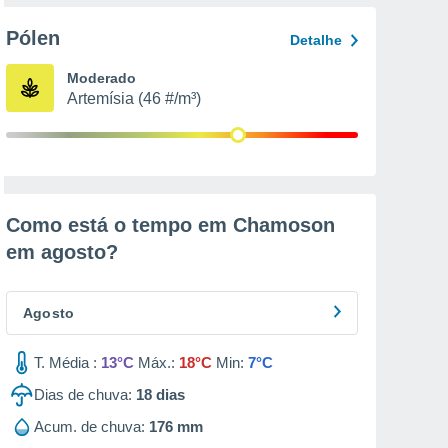
Pólen
Detalhe
Moderado
Artemísia (46 #/m³)
Como está o tempo em Chamoson
em
agosto
?
Agosto
T. Média :
13°C
Máx.:
18°C
Min:
7°C
Dias de chuva:
18
dias
Acum. de chuva:
176 mm