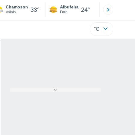
Chamoson
Albufeira
Lisboa
33°
24°
Valais
Faro
Lisboa
°C