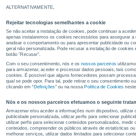
33°
ALTERNATIVAMENTE,
Rejeitar tecnologias semelhantes a cookie
UV
8 Muit
elevado!
Se não aceitar a instalação de cookies, pode continuar a acede
Sensação de 31°
FPS
25-50
apenas instalaremos os cookies necessários para assegurar a 
analisar o comportamento ou para apresentar publicidade ou co
geral não personalizada. Pode recusar a instalação de cookies 
botão "Recusar".
Última hora
40 ºC à vista em Portugal na próxima semana
Com o seu consentimento, nós e os
nossos parceiros
utilizamo
calor intensifica a partir de quarta, 12 de ago
para armazenar, aceder e processar dados pessoais, tais como a
cookies. É possível que alguns fornecedores possam processa
O Tempo 1 - 7 Dias
Atualidade
Mapas de nuvens
qual se pode opor. Para tal, pode retirar o seu consentimento 
clicando em “
Definições
” ou na nossa
Política de Cookies
neste
Nós e os nossos parceiros efetuamos o seguinte trata
Amanhã
Segunda
Hoje
Armazenar e/ou aceder a informações num dispositivo, utilizar da
9 Ago.
10 Ago.
8 Ago.
publicidade personalizada, utilizar perfis para selecionar public
utilizar perfis para selecionar conteúdos personalizados, med
conteúdos, compreender os públicos através de estatísticas ou
melhorar serviços, utilizar dados limitados para selecionar cont
60%
70%