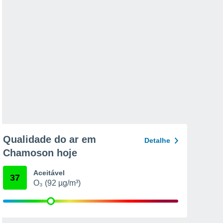
Qualidade do ar em
Detalhe
Chamoson hoje
Aceitável
37
O₃ (92 µg/m³)