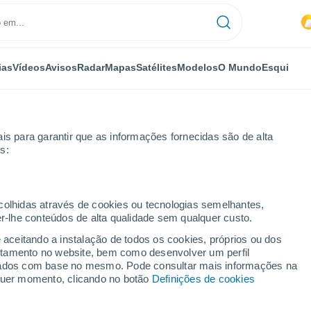
ias
Vídeos
Avisos
Radar
Mapas
Satélites
Modelos
O Mundo
Esqui
is para garantir que as informações fornecidas são de alta
s:
ecolhidas através de cookies ou tecnologias semelhantes,
er-lhe conteúdos de alta qualidade sem qualquer custo.
e aceitando a instalação de todos os cookies, próprios ou dos
rtamento no website, bem como desenvolver um perfil
...
lizados com base no mesmo. Pode consultar mais informações na
lquer momento, clicando no botão
Definições de cookies
Por horas
Intervalos nublados nas
próximas horas