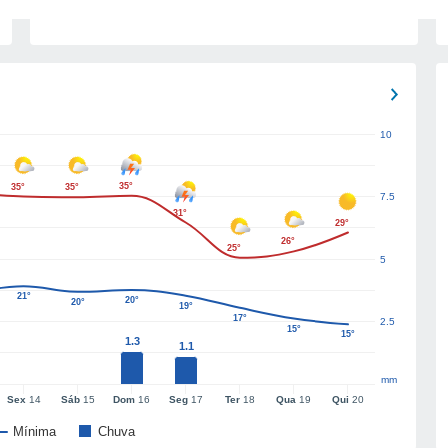
10
35°
35°
35°
7.5
31°
29°
26°
25°
5
21°
20°
20°
19°
17°
2.5
15°
15°
1.3
1.1
mm
Sex
14
Sáb
15
Dom
16
Seg
17
Ter
18
Qua
19
Qui
20
Mínima
Chuva