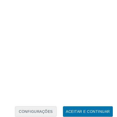
Calendário Lunar
Seg
Ter
Qua
Qui
Sex
Sáb
Domo
8
9
10
11
12
13
14
15
16
17
18
19
20
21
CONFIGURAÇÕES
ACEITAR E CONTINUAR