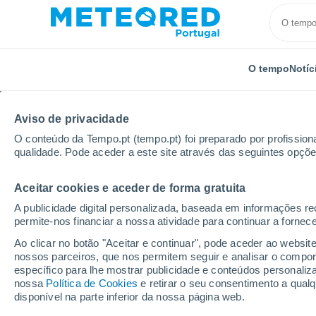
O tempo
Notíc
Aviso de privacidade
O conteúdo da Tempo.pt (tempo.pt) foi preparado por profissiona
qualidade. Pode aceder a este site através das seguintes opçõe
Aceitar cookies e aceder de forma gratuita
Início
Suíça
Valais
Chamoson
A publicidade digital personalizada, baseada em informações r
permite-nos financiar a nossa atividade para continuar a fornec
Tempo em Chamoson
Ao clicar no botão "Aceitar e continuar", pode aceder ao websit
nossos parceiros, que nos permitem seguir e analisar o compo
14:23
Sábado
específico para lhe mostrar publicidade e conteúdos persona
nossa
Política de Cookies
e retirar o seu consentimento a qua
disponível na parte inferior da nossa página web.
Limpo