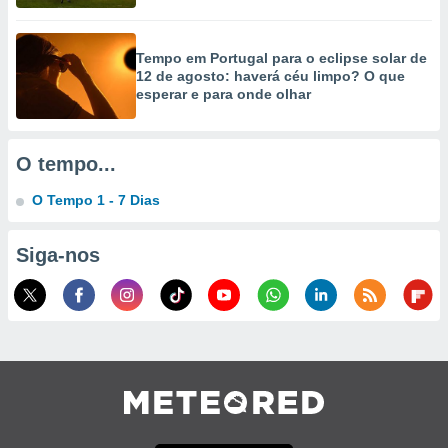
selecionar
a, criar
Tempo em Portugal para o eclipse solar de
personalizar
12 de agosto: haverá céu limpo? O que
tilizar
esperar e para onde olhar
selecionar
dos, medir
O tempo...
nho da
, medir o
O Tempo 1 - 7 Dias
o dos
r os
Siga-nos
ravés de
s ou
s de dados
es fontes,
 e melhorar
ilizar dados
ara
conteúdos.
ção