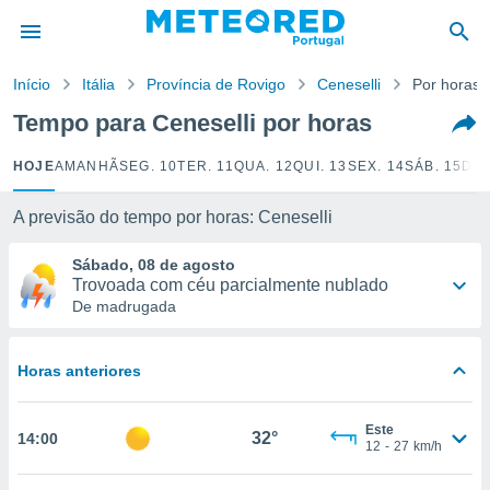
de
Início
Itália
Província de Rovigo
Ceneselli
Por horas
 da
empo.pt) foi
Tempo para Ceneselli por horas
or
is para
HOJE
AMANHÃ
SEG. 10
TER. 11
QUA. 12
QUI. 13
SEX. 14
SÁB. 15
DOM
e as
 fornecidas
 qualidade.
A previsão do tempo por horas: Ceneselli
r a este
s das
Sábado, 08 de agosto
opções:
Trovoada com céu parcialmente nublado
De madrugada
ookies e
 forma
Horas anteriores
e digital
da,
Este
m
32°
14:00
12
-
27
km/h
 recolhidas
cookies ou