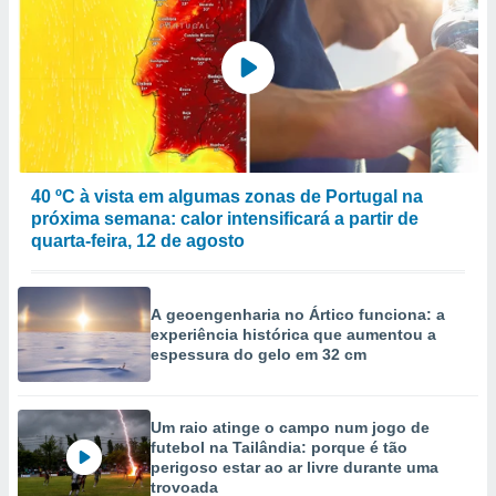
to ou opor-
essamento
m qualquer
ando em “
 ou na
 Cookies
te.
40 ºC à vista em algumas zonas de Portugal na
 nossos
próxima semana: calor intensificará a partir de
quarta-feira, 12 de agosto
s o
o de
A geoengenharia no Ártico funciona: a
experiência histórica que aumentou a
e/ou aceder
espessura do gelo em 32 cm
ões num
utilizar
ados para
publicidade,
Um raio atinge o campo num jogo de
 para
futebol na Tailândia: porque é tão
perigoso estar ao ar livre durante uma
trovoada
a, utilizar