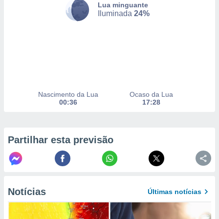
Lua minguante
Iluminada
24%
nto, nós e
arceiros
cookies,
ores únicos
ias
s para
 aceder e
Nascimento da Lua
Ocaso da Lua
dados
00:36
17:28
ais como a
 este sitio
eços IP e
ores de
Partilhar esta previsão
possível
es possam
os seus
oais com
nteresse
Notícias
Últimas notícias
o qual se
ara tal,
 o seu