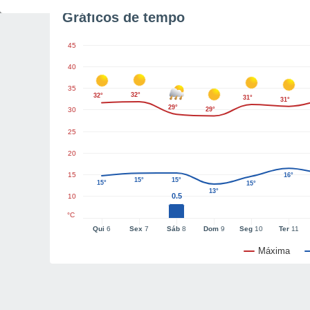
Gráficos de tempo
45
40
35
32°
32°
31°
31°
29°
30
29°
25
20
15
16°
15°
15°
15°
15°
13°
0.5
10
°C
Qui
6
Sex
7
Sáb
8
Dom
9
Seg
10
Ter
11
Máxima