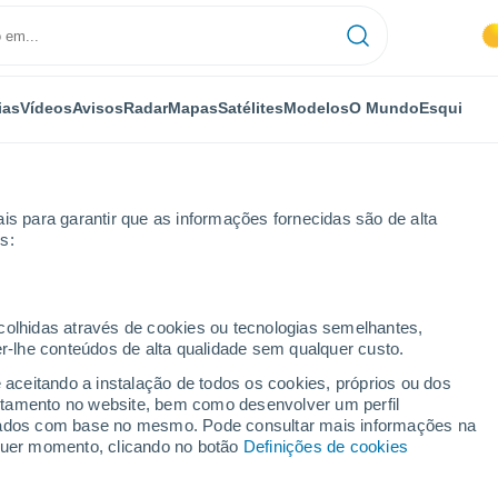
ias
Vídeos
Avisos
Radar
Mapas
Satélites
Modelos
O Mundo
Esqui
is para garantir que as informações fornecidas são de alta
s:
tro de Sanabria
ecolhidas através de cookies ou tecnologias semelhantes,
er-lhe conteúdos de alta qualidade sem qualquer custo.
anabria
e aceitando a instalação de todos os cookies, próprios ou dos
rtamento no website, bem como desenvolver um perfil
...
lizados com base no mesmo. Pode consultar mais informações na
lquer momento, clicando no botão
Definições de cookies
Por horas
Céu limpo nas próximas horas