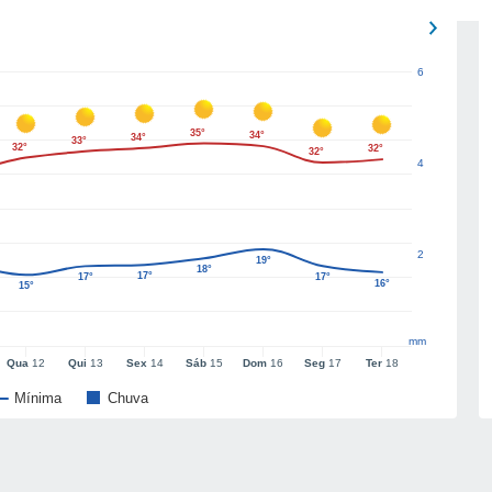
6
35°
34°
34°
33°
32°
32°
32°
4
2
19°
18°
17°
17°
17°
16°
15°
mm
Qua
12
Qui
13
Sex
14
Sáb
15
Dom
16
Seg
17
Ter
18
Mínima
Chuva