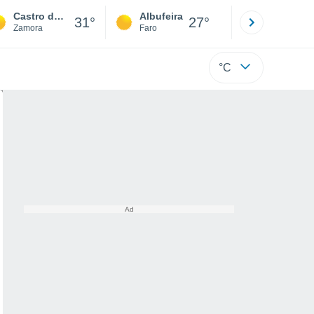
Castro de Sanabria
Albufeira
Lisboa
31°
27°
Zamora
Faro
Lisboa
°C