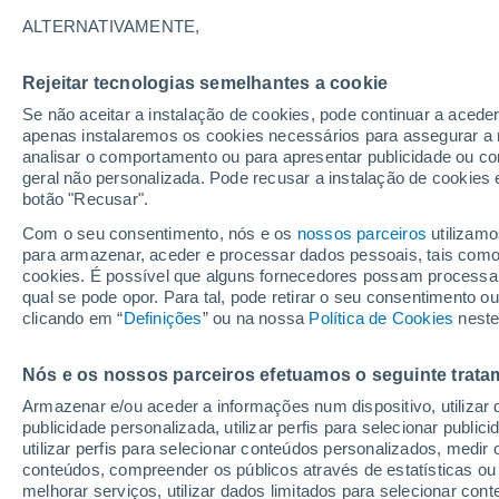
31°
ALTERNATIVAMENTE,
Rejeitar tecnologias semelhantes a cookie
Sudoeste
Se não aceitar a instalação de cookies, pode continuar a acede
Sensação de 30°
11
-
33 km
apenas instalaremos os cookies necessários para assegurar a 
analisar o comportamento ou para apresentar publicidade ou co
geral não personalizada. Pode recusar a instalação de cookies 
botão "Recusar".
Última hora
Aviso amarelo de tempo quente neste distrito:
Com o seu consentimento, nós e os
nossos parceiros
utilizamo
39 ºC e noites tropicais; saiba até quando
para armazenar, aceder e processar dados pessoais, tais como a
cookies. É possível que alguns fornecedores possam processa
O Tempo 1 - 7 Dias
Atualidade
Mapas de temperat
qual se pode opor. Para tal, pode retirar o seu consentimento 
clicando em “
Definições
” ou na nossa
Política de Cookies
neste
Nós e os nossos parceiros efetuamos o seguinte trata
Amanhã
Sábado
D
Hoje
Armazenar e/ou aceder a informações num dispositivo, utilizar da
7 Ago.
8 Ago.
6 Ago.
publicidade personalizada, utilizar perfis para selecionar public
utilizar perfis para selecionar conteúdos personalizados, med
conteúdos, compreender os públicos através de estatísticas ou
melhorar serviços, utilizar dados limitados para selecionar cont
40%