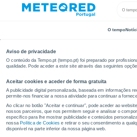
O tempo
Notíc
Aviso de privacidade
O conteúdo da Tempo.pt (tempo.pt) foi preparado por profissiona
qualidade. Pode aceder a este site através das seguintes opçõe
Aceitar cookies e aceder de forma gratuita
Início
Espanha
Castela e Leão
Samora
Cas
A publicidade digital personalizada, baseada em informações r
permite-nos financiar a nossa atividade para continuar a fornec
Tempo em Castro de S
Ao clicar no botão "Aceitar e continuar", pode aceder ao websit
nossos parceiros, que nos permitem seguir e analisar o compo
16:43
Quinta
específico para lhe mostrar publicidade e conteúdos persona
nossa
Política de Cookies
e retirar o seu consentimento a qua
disponível na parte inferior da nossa página web.
Limpo