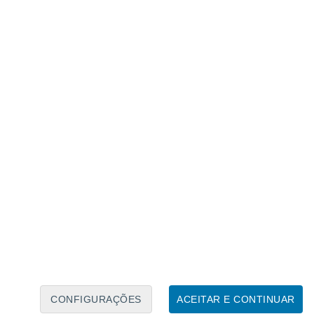
Calendário Lunar
Seg
Ter
Qua
Qui
Sex
Sáb
Domo
6
7
8
9
10
11
12
13
14
15
16
17
18
19
CONFIGURAÇÕES
ACEITAR E CONTINUAR