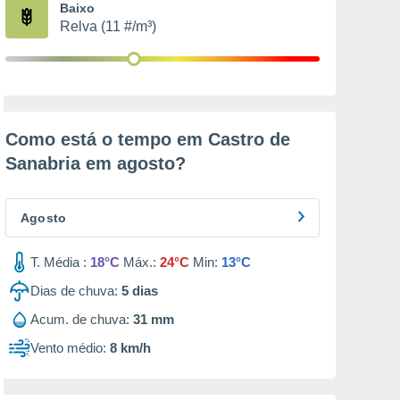
Baixo
Relva (11 #/m³)
Como está o tempo em Castro de
Sanabria em
agosto
?
Agosto
T. Média :
18°C
Máx.:
24°C
Min:
13°C
Dias de chuva:
5
dias
Acum. de chuva:
31 mm
Vento médio:
8 km/h