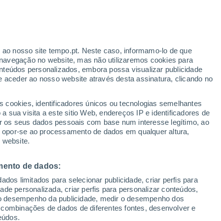
r ao nosso site tempo.pt. Neste caso, informamo-lo de que
/h
navegação no website, mas não utilizaremos cookies para
nteúdos personalizados, embora possa visualizar publicidade
e aceder ao nosso website através desta assinatura, clicando no
 até
s cookies, identificadores únicos ou tecnologias semelhantes
 sua visita a este sitio Web, endereços IP e identificadores de
r os seus dados pessoais com base num interesse legítimo, ao
ura
Radar de Chuva
Satélites
Modelos
ou opor-se ao processamento de dados em qualquer altura,
 website.
mento de dados:
omingo
Segunda
Terça
Quarta
dos limitados para selecionar publicidade, criar perfis para
9 Ago.
10 Ago.
11 Ago.
12 Ago.
idade personalizada, criar perfis para personalizar conteúdos,
ir o desempenho da publicidade, medir o desempenho dos
 combinações de dados de diferentes fontes, desenvolver e
eúdos.