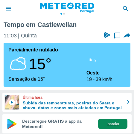
Tempo em Castlewellan
de
11:03
Quinta
...
 da
empo.pt) foi
Parcialmente nublado
or
15°
is para
e as
 fornecidas
Oeste
 qualidade.
Sensação de 15°
19
39 km/h
r a este
s das
opções:
Última hora
Subida das temperaturas, poeiras do Saara e
ookies e
chuva: datas e zonas mais afetadas em Portugal
 forma
Descarregue
GRÁTIS
a app da
Instalar
e digital
Meteored!
da,