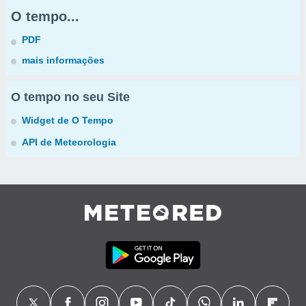
O tempo...
PDF
mais informações
O tempo no seu Site
Widget de O Tempo
API de Meteorologia