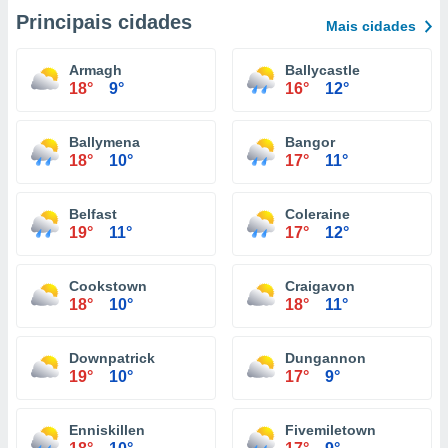
Principais cidades
Mais cidades
Armagh
Ballycastle
18°
9°
16°
12°
Ballymena
Bangor
18°
10°
17°
11°
Belfast
Coleraine
19°
11°
17°
12°
Cookstown
Craigavon
18°
10°
18°
11°
Downpatrick
Dungannon
19°
10°
17°
9°
Enniskillen
Fivemiletown