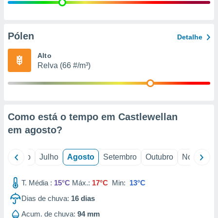
conteúdos.
ção
Pólen
Detalhe
ão através
de
Alto
,
Relva (66 #/m³)
 e
dos,
publicidade
s, estudos
Como está o tempo em Castlewellan
a e
mento de
em
agosto
?
ossos 1199
o
Junho
Julho
Agosto
Setembro
Outubro
Novembro
eiros
T. Média :
15°C
Máx.:
17°C
Min:
13°C
Dias de chuva:
16
dias
Acum. de chuva:
94 mm