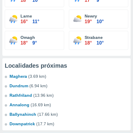
18°
10°
17°
9°
Larne
Newry
16°
11°
19°
10°
Omagh
Strabane
18°
9°
18°
10°
Localidades próximas
Maghera
(3.69 km)
Dundrum
(6.94 km)
Rathfriland
(13.96 km)
Annalong
(16.69 km)
Ballynahinch
(17.66 km)
Downpatrick
(17.7 km)