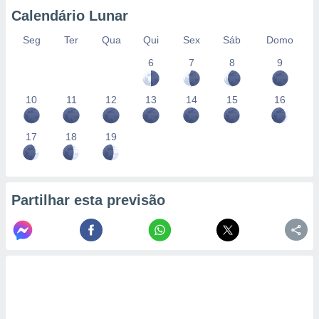
conteúdos.
Calendário Lunar
ção
Seg
Ter
Qua
Qui
Sex
Sáb
Domo
6
7
8
9
ão através
de
,
10
11
12
13
14
15
16
 e
dos,
17
18
19
publicidade
s, estudos
a e
mento de
Partilhar esta previsão
ossos 1199
eiros