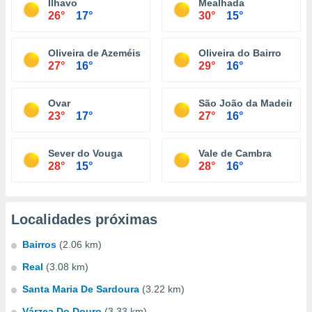
Ilhavo
Mealhada
26°
17°
30°
15°
Oliveira de Azeméis
Oliveira do Bairro
27°
16°
29°
16°
Ovar
São João da Madeira
23°
17°
27°
16°
Sever do Vouga
Vale de Cambra
28°
15°
28°
16°
Localidades próximas
Bairros
(2.06 km)
Real
(3.08 km)
Santa Maria De Sardoura
(3.22 km)
Várzea Do Douro
(3.33 km)