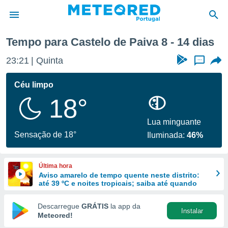
Tempo para Castelo de Paiva 8 - 14 dias
de
23:21
Quinta
...
 da
empo.pt) foi
Céu limpo
or
18°
is para
e as
 fornecidas
Lua minguante
 qualidade.
Sensação de 18°
Iluminada:
46%
r a este
s das
opções:
Última hora
Aviso amarelo de tempo quente neste distrito:
ookies e
até 39 ºC e noites tropicais; saiba até quando
 forma
Descarregue
GRÁTIS
la app da
Instalar
e digital
Meteored!
da,