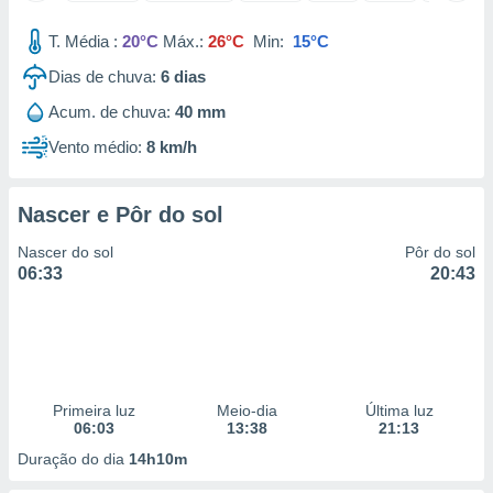
 para
T. Média :
20°C
Máx.:
26°C
Min:
15°C
a, utilizar
Dias de chuva:
6
dias
selecionar
Acum. de chuva:
40 mm
a, criar
personalizar
Vento médio:
8 km/h
tilizar
selecionar
Nascer e Pôr do sol
dos, medir
nho da
Nascer do sol
Pôr do sol
, medir o
06:33
20:43
o dos
r os
ravés de
s ou
s de dados
Primeira luz
Meio-dia
Última luz
es fontes,
06:03
13:38
21:13
 e melhorar
ilizar dados
Duração do dia
14h10m
ara