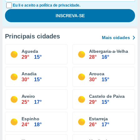
Eu li e aceito a política de privacidade.
Principais cidades
Mais cidades
Agueda
Albergaria-a-Velha
29°
15°
28°
16°
Anadia
Arouca
30°
15°
30°
15°
Aveiro
Castelo de Paiva
25°
17°
29°
15°
Espinho
Estarreja
24°
18°
26°
17°