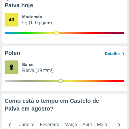
o qual se
Paiva hoje
ara tal,
 o seu
Moderada
43
to ou opor-
O₃ (110 µg/m³)
essamento
m qualquer
ando em “
 ou na
Pólen
 Cookies
Detalhe
te.
Baixo
 nossos
Relva (19 #/m³)
s o
o de
Como está o tempo em Castelo de
e/ou aceder
Paiva em
agosto
?
ões num
utilizar
ados para
Janeiro
Fevereiro
Março
Abril
Maio
Junho
publicidade,