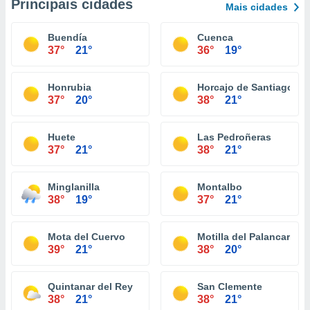
Principais cidades
Mais cidades
Buendía
Cuenca
37°
21°
36°
19°
Honrubia
Horcajo de Santiago
37°
20°
38°
21°
Huete
Las Pedroñeras
37°
21°
38°
21°
Minglanilla
Montalbo
38°
19°
37°
21°
Mota del Cuervo
Motilla del Palancar
39°
21°
38°
20°
Quintanar del Rey
San Clemente
38°
21°
38°
21°