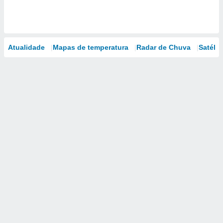
Atualidade
Mapas de temperatura
Radar de Chuva
Satélit