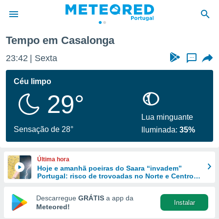
Casalonga
Tempo em Casalonga
de
23:42
Sexta
...
 da
empo.pt) foi
Céu limpo
or
29°
is para
e as
 fornecidas
Lua minguante
 qualidade.
Sensação de 28°
Iluminada:
35%
r a este
s das
opções:
Última hora
Hoje e amanhã poeiras do Saara “invadem”
ookies e
Portugal: risco de trovoadas no Norte e Centro
 forma
aumenta
Descarregue
GRÁTIS
a app da
Instalar
e digital
Meteored!
da,