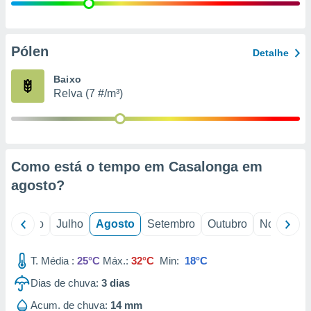
conteúdos.
ção
Pólen
Detalhe
ão através
de
Baixo
,
Relva (7 #/m³)
 e
dos,
publicidade
s, estudos
Como está o tempo em Casalonga em
a e
mento de
agosto
?
ossos 1199
o
Junho
Julho
Agosto
Setembro
Outubro
Novembro
eiros
T. Média :
25°C
Máx.:
32°C
Min:
18°C
Dias de chuva:
3
dias
Acum. de chuva:
14 mm