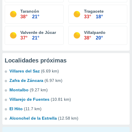
Tarancón
Tragacete
38°
21°
33°
18°
Valverde de Júcar
Villalpardo
37°
21°
38°
20°
Localidades próximas
Villares del Saz
(6.69 km)
Zafra de Záncara
(6.97 km)
Montalbo
(9.27 km)
Villarejo de Fuentes
(10.81 km)
El Hito
(11.7 km)
Alconchel de la Estrella
(12.58 km)