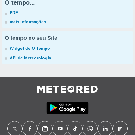
O tempo...
PDF
mais informações
O tempo no seu Site
Widget de O Tempo
API de Meteorologia