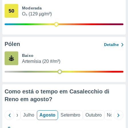
conteúdos.
Moderada
50
O₃ (129 µg/m³)
ção
ão através
de
,
 e
Pólen
Detalhe
dos,
Baixo
publicidade
Artemísia (20 #/m³)
s, estudos
a e
mento de
ossos 1199
Como está o tempo em Casalecchio di
eiros
Reno em
agosto
?
o
Junho
Julho
Agosto
Setembro
Outubro
Novembro