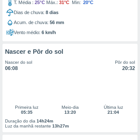
T. Média :
25°C
Máx.:
31°C
Min:
20°C
Dias de chuva:
8
dias
Acum. de chuva:
56 mm
Vento médio:
6 km/h
Nascer e Pôr do sol
Nascer do sol
Pôr do sol
06:08
20:32
Primeira luz
Meio-dia
Última luz
05:35
13:20
21:04
Duração do dia
14h24m
Luz da manhã restante
13h27m