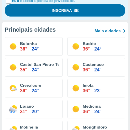
Eu li e aceito a política de privacidade.
Principais cidades
Mais cidades
Bolonha
Budrio
36°
24°
36°
24°
Castel San Pietro Terme
Castenaso
35°
24°
36°
24°
Crevalcore
Imola
36°
24°
36°
23°
Loiano
Medicina
31°
20°
36°
24°
Molinella
Monghidoro