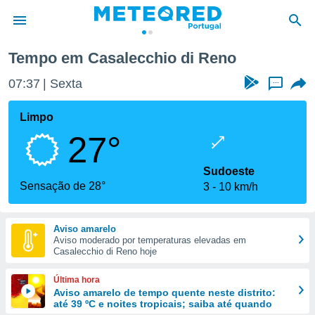
di Reno
Tempo em Casalecchio di Reno
de
07:37
Sexta
...
 da
empo.pt) foi
Limpo
or
27°
is para
e as
 fornecidas
Sudoeste
 qualidade.
Sensação de 28°
3
10 km/h
r a este
s das
opções:
Aviso amarelo
Aviso moderado por temperaturas elevadas em
ookies e
Casalecchio di Reno hoje
 forma
Última hora
e digital
Aviso amarelo de tempo quente neste distrito:
até 39 ºC e noites tropicais; saiba até quando
da,