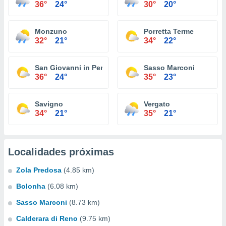
36°
24°
30°
20°
Monzuno
Porretta Terme
32°
21°
34°
22°
San Giovanni in Persiceto
Sasso Marconi
36°
24°
35°
23°
Savigno
Vergato
34°
21°
35°
21°
Localidades próximas
Zola Predosa
(4.85 km)
Bolonha
(6.08 km)
Sasso Marconi
(8.73 km)
Calderara di Reno
(9.75 km)