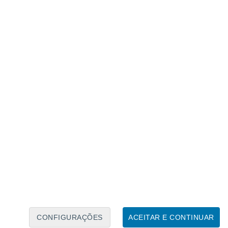
Calendário Lunar
Seg
Ter
Qua
Qui
Sex
Sáb
Domo
7
8
9
10
11
12
13
14
15
16
17
18
19
20
CONFIGURAÇÕES
ACEITAR E CONTINUAR