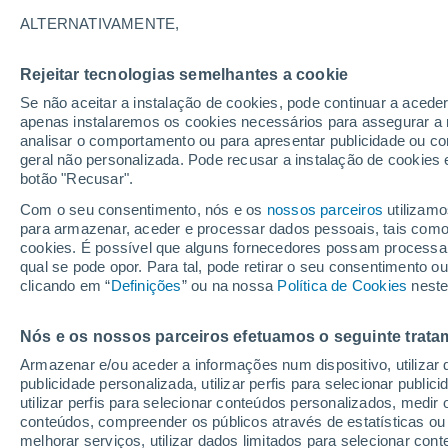
22°
ALTERNATIVAMENTE,
Rejeitar tecnologias semelhantes a cookie
Sul
Se não aceitar a instalação de cookies, pode continuar a acede
Sensação de 25°
4
-
7 km/h
apenas instalaremos os cookies necessários para assegurar a 
analisar o comportamento ou para apresentar publicidade ou co
geral não personalizada. Pode recusar a instalação de cookies 
botão "Recusar".
Última hora
Aviso amarelo de tempo quente neste distrito:
Com o seu consentimento, nós e os
nossos parceiros
utilizamo
39 ºC e noites tropicais; saiba até quando
para armazenar, aceder e processar dados pessoais, tais como a
cookies. É possível que alguns fornecedores possam processa
O Tempo 1 - 7 Dias
Atualidade
Mapas de temperat
qual se pode opor. Para tal, pode retirar o seu consentimento 
clicando em “
Definições
” ou na nossa
Política de Cookies
neste
Nós e os nossos parceiros efetuamos o seguinte trata
Amanhã
Domingo
S
Hoje
Armazenar e/ou aceder a informações num dispositivo, utilizar da
8 Ago.
9 Ago.
7 Ago.
publicidade personalizada, utilizar perfis para selecionar public
utilizar perfis para selecionar conteúdos personalizados, med
conteúdos, compreender os públicos através de estatísticas ou
melhorar serviços, utilizar dados limitados para selecionar cont