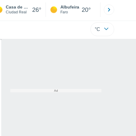
Casa de Peña Parda
Albufeira
Lisboa
26°
20°
Ciudad Real
Faro
Lisboa
°C