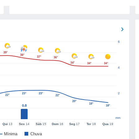
6
39°
38°
37°
36°
34°
34°
34°
4
2
23°
23°
22°
22°
20°
18°
0.8
18°
mm
Qui
13
Sex
14
Sáb
15
Dom
16
Seg
17
Ter
18
Qua
19
Mínima
Chuva