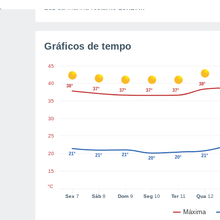
Luz da manhã restante
13h27m
Gráficos de tempo
45
40
38°
38°
37°
37°
37°
37°
35
30
25
20
21°
21°
21°
21°
20°
20°
15
°C
Sex
7
Sáb
8
Dom
9
Seg
10
Ter
11
Qua
12
Máxima