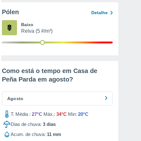
Pólen
Detalhe
Baixo
Relva (5 #/m³)
Como está o tempo em Casa de
Peña Parda em
agosto
?
Agosto
T. Média :
27°C
Máx.:
34°C
Min:
20°C
Dias de chuva:
3
dias
Acum. de chuva:
11 mm