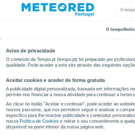
O tempo
Notíc
Aviso de privacidade
O conteúdo da Tempo.pt (tempo.pt) foi preparado por profissiona
qualidade. Pode aceder a este site através das seguintes opçõe
Aceitar cookies e aceder de forma gratuita
Início
Espanha
Castela-Mancha
Província de C
A publicidade digital personalizada, baseada em informações r
permite-nos financiar a nossa atividade para continuar a fornec
Tempo em Casa de Peñ
Ao clicar no botão "Aceitar e continuar", pode aceder ao websit
nossos parceiros, que nos permitem seguir e analisar o compo
08:19
Sexta
específico para lhe mostrar publicidade e conteúdos persona
nossa
Política de Cookies
e retirar o seu consentimento a qua
disponível na parte inferior da nossa página web.
Limpo