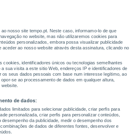
Aviso amarelo
Aviso moderado por temperaturas
elevadas em Casa de Peña Parda
hoje
r ao nosso site tempo.pt. Neste caso, informamo-lo de que
navegação no website, mas não utilizaremos cookies para
nteúdos personalizados, embora possa visualizar publicidade
e aceder ao nosso website através desta assinatura, clicando no
 até
s cookies, identificadores únicos ou tecnologias semelhantes
 sua visita a este sitio Web, endereços IP e identificadores de
r os seus dados pessoais com base num interesse legítimo, ao
ura
Radar de Chuva
Satélites
Modelos
ou opor-se ao processamento de dados em qualquer altura,
 website.
mento de dados:
egunda
Terça
Quarta
Quinta
dos limitados para selecionar publicidade, criar perfis para
10 Ago.
11 Ago.
12 Ago.
13 Ago.
idade personalizada, criar perfis para personalizar conteúdos,
ir o desempenho da publicidade, medir o desempenho dos
 combinações de dados de diferentes fontes, desenvolver e
eúdos.