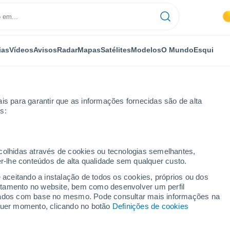
ias
Vídeos
Avisos
Radar
Mapas
Satélites
Modelos
O Mundo
Esqui
is para garantir que as informações fornecidas são de alta
s:
iudad Real
Casa de Peña Parda
ecolhidas através de cookies ou tecnologias semelhantes,
er-lhe conteúdos de alta qualidade sem qualquer custo.
a Parda
e aceitando a instalação de todos os cookies, próprios ou dos
rtamento no website, bem como desenvolver um perfil
...
lizados com base no mesmo. Pode consultar mais informações na
lquer momento, clicando no botão
Definições de cookies
Por horas
Céu limpo nas próximas horas